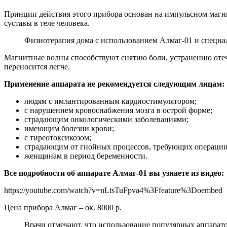
Принцип действия этого прибора основан на импульсном магнит
суставы в теле человека.
Физиотерапия дома с использованием Алмаг-01 и специал
Магнитные волны способствуют снятию боли, устранению отеч
переносится легче.
Применение аппарата не рекомендуется следующим лицам:
людям с имлантированным кардиостимулятором;
с нарушением кровоснабжения мозга в острой форме;
страдающим онкологическими заболеваниями;
имеющим болезни крови;
с тиреотоксикозом;
страдающим от гнойных процессов, требующих операции
женщинам в период беременности.
Все подробности об аппарате Алмаг-01 вы узнаете из видео:
https://youtube.com/watch?v=nLtsTuFpva4%3Ffeature%3Doembed
Цена прибора Алмаг – ок. 8000 р.
Врачи отмечают, что использование популярных аппарат