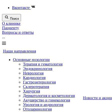
Вконтакте
Поиск
О клинике
Пациенту
Вопросы и ответы
...
Наши направления
Основные нозологии
Терапия и гематология
Эндокринология
Неврология
Кардиология
Гастроэнтерология
Склеротерапия
Хирургия
Дерматология и косметология
Новости и акци
Акушерство и гинекология
Урология и андрология
Отоларинология