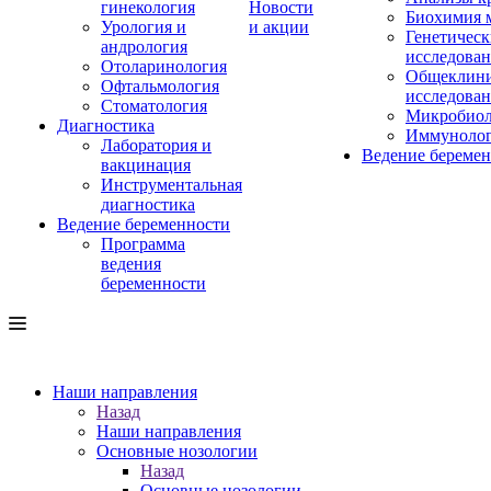
гинекология
Новости
Биохимия 
Урология и
и акции
Генетическ
андрология
исследова
Отоларинология
Общеклини
Офтальмология
исследова
Стоматология
Микробиол
Диагностика
Иммуноло
Лаборатория и
Ведение береме
вакцинация
Инструментальная
диагностика
Ведение беременности
Программа
ведения
беременности
Наши направления
Назад
Наши направления
Основные нозологии
Назад
Основные нозологии