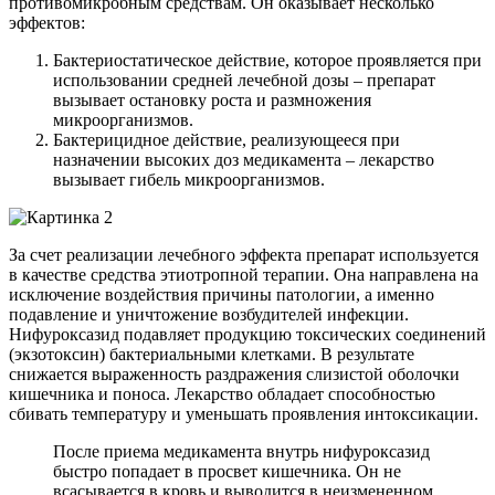
противомикробным средствам. Он оказывает несколько
эффектов:
Бактериостатическое действие, которое проявляется при
использовании средней лечебной дозы – препарат
вызывает остановку роста и размножения
микроорганизмов.
Бактерицидное действие, реализующееся при
назначении высоких доз медикамента – лекарство
вызывает гибель микроорганизмов.
За счет реализации лечебного эффекта препарат используется
в качестве средства этиотропной терапии. Она направлена на
исключение воздействия причины патологии, а именно
подавление и уничтожение возбудителей инфекции.
Нифуроксазид подавляет продукцию токсических соединений
(экзотоксин) бактериальными клетками. В результате
снижается выраженность раздражения слизистой оболочки
кишечника и поноса. Лекарство обладает способностью
сбивать температуру и уменьшать проявления интоксикации.
После приема медикамента внутрь нифуроксазид
быстро попадает в просвет кишечника. Он не
всасывается в кровь и выводится в неизмененном