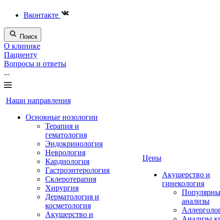
Вконтакте
Поиск
О клинике
Пациенту
Вопросы и ответы
...
Наши направления
Основные нозологии
Терапия и
гематология
Эндокринология
Неврология
Цены
Кардиология
Гастроэнтерология
Акушерство и
Склеротерапия
гинекология
Хирургия
Популярны
Дерматология и
анализы
косметология
Аллерголо
Акушерство и
Анализы к