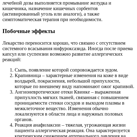
лечебной дозы выполняется промывание желудка и
кишечника, назначение кишечных сорбентов
(активированный уголь или аналоги), а также
симптоматическая терапия при необходимости.
Побочные эффекты
Лекарство переносится хорошо, что связано с отсутствием
системного всасывания нифуроксазида. Иногда после приема
капсул или суспензии возможно развитие аллергических
реакций:
Сыпь, появление которой сопровождается зудом.
Крапивница – характерные изменения на коже в виде
волдырей, покраснения, небольшой припухлости,
которые по внешнему виду напоминают ожог крапивой.
Ангионевротические отеки Квинке – выраженная
припухлость мягких тканей, связанная с повышением
проницаемости стенки сосудов и выходом плазмы в
межклеточное вещество. Изменения обычно
локализуются в области лица и наружных половых
органов.
Реакция анафилаксии – тяжелая, угрожающая жизни
пациента аллергическая реакция. Она характеризуется
критическим снижением артериального давления на