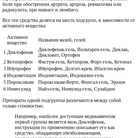
боли при обострениях артрита, артроза, ревматизма или
радикулита, при ишиасе и люмбаго.
Все эти средства делятся на шесть подгрупп, в зависимости от
активного вещества:
Активное
Названия мазей, гелей
вещество
Диклофенак-гель, Вольтарен-гель, Диклак,
1
Диклофенак
Дикловит, Ортофен
2
Кетопрофен
Фастум-гель, Кетопром, Форт-гель, Кетонал
3
Ибупрофен
Ибупрофен, Долгит-крем, Ибалгин-крем
4
Индометацин
Индометацин, Индовазин-гель
5
Пироксикам
Пироксикам-Верте, Фингал-гель, Эразон
6
Нимесулид
Найз-гель, Нимулид-гель, Сулайдин
Препараты одной подгруппы различаются между собой
только стоимостью.
Например, наиболее доступным медикаментом
первой группы является мазь Диклофенак,
инструкция по применению описывает его как
средство, обладающее обезболивающим,