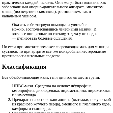
практически каждый человек. Они могут быть вызваны как
заболеваниями опорно-двигательного аппарата, миозитом
мышц (последствия сквозняка), растяжением, так и
банальным ушибом.
Оказать себе «первую помощь» и унять боль
можно, воспользовавшись лечебными мазями. И
хотя все они разные по составу, задача у них одна
— купировать болевые ощущения.
Но если при миозите поможет согревающая мазь для мышц и
суставов, то при артрите все, же понадобятся нестероидные
противовоспалительные средства.
Классификация
Все обезболивающие мази, гели делятся на шесть групп.
НПВС-мази. Средства на основе: ибупрофена,
кетопрофена, диклофенака, индометацина, пироксикама
и нимесулида.
Препараты на основе капсаицина (вытяжки, получаемой
из красного жгучего перца), змеиного и пчелиного ядов,
камфоры и скипидара.