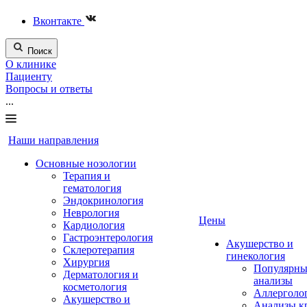
Вконтакте
Поиск
О клинике
Пациенту
Вопросы и ответы
...
Наши направления
Основные нозологии
Терапия и
гематология
Эндокринология
Неврология
Цены
Кардиология
Гастроэнтерология
Акушерство и
Склеротерапия
гинекология
Хирургия
Популярны
Дерматология и
анализы
косметология
Аллерголо
Акушерство и
Анализы к