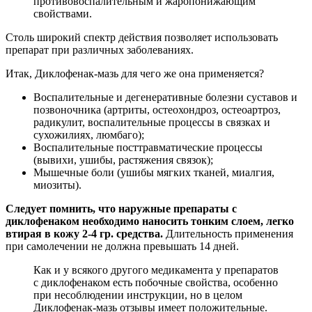
противовоспалительным и жаропонижающим
свойствами.
Столь широкий спектр действия позволяет использовать
препарат при различных заболеваниях.
Итак, Диклофенак-мазь для чего же она применяется?
Воспалительные и дегенеративные болезни суставов и
позвоночника (артриты, остеохондроз, остеоартроз,
радикулит, воспалительные процессы в связках и
сухожилиях, люмбаго);
Воспалительные посттравматические процессы
(вывихи, ушибы, растяжения связок);
Мышечные боли (ушибы мягких тканей, миалгия,
миозиты).
Следует помнить, что наружные препараты с
диклофенаком необходимо наносить тонким слоем, легко
втирая в кожу 2-4 гр. средства.
Длительность применения
при самолечении не должна превышать 14 дней.
Как и у всякого другого медикамента у препаратов
с диклофенаком есть побочные свойства, особенно
при несоблюдении инструкции, но в целом
Диклофенак-мазь отзывы имеет положительные.