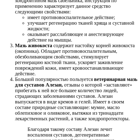
хондроитином мазь сабельника, инструкция по
применению характеризует данное средство
следующими свойствами:
имеет противовоспалительное действие;
улучшает регенерацию тканей хряща и суставной
жидкости;
оказывает расслабляющее и анестезирующее
действие на мышцы.
Мазь живокоста
содержит настойку корней живокоста
(окопника). Обладает противовоспалительным,
обезболивающим свойствами, стимулирует
регенерацию костной ткани, ускоряет заживление
повреждений кожи, имеет кровоостанавливающее
действие.
Большой популярностью пользуется
ветеринарная мазь
для суставов Алезан,
отзывы о которой «заставляют»
прибегать к ней все большее количество людей,
страдающих заболеваниями суставов. Алезан
выпускается в виде кремов и гелей. Имеет в своем
составе природные составляющие: мумие, масло
облепиховое и оливковое, вытяжки из тринадцати
лекарственных растений, а также хондропротекторы.
Благодаря такому составу Алезан лечит
воспаления суставов, дегенеративные