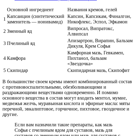
Основной ингредиент
Названия кремов, гелей
Капсаицин (синтетический
Капсин, Капсикам, Финалгон,
1
заменитель — нонивамид)
Никофлекс, Эспол, Эфкамон
Випросал, Випратокс,
2
Змеиный яд
Алвипсал
Апизартрон, Вирапин, Бальзам
3
Пчелиный яд
Дикуля, Крем Софья
Камфорная мазь, Гевкамен,
4
Камфора
Пихтанол, бальзам
«Звездочка»
5
Скипидар
Скипидарная мазь, Скипофит
В большинстве своем кремы имеют комбинированный состав
с противовоспалительными, обезболивающими и
раздражающими веществами одновременно. И помимо
основного вещества в состав могут входить ментол, мумие,
медвежья желчь, муравьиная кислота и эфирные масла: мяты
перечной, эвкалиптовое, горчичное, пихтовое, гвоздичное и
другие.
Если вам назначили такие препараты, как мазь
Софья с пчелиным ядом для суставов, мазь для
суставов со змеиным ядом или мазь для суставов с