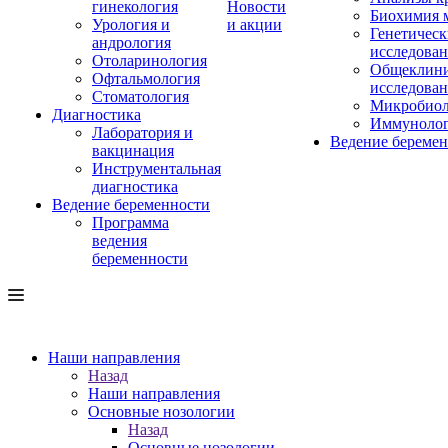
гинекология
Новости
Биохимия 
Урология и
и акции
Генетическ
андрология
исследова
Отоларинология
Общеклини
Офтальмология
исследова
Стоматология
Микробиол
Диагностика
Иммуноло
Лаборатория и
Ведение береме
вакцинация
Инструментальная
диагностика
Ведение беременности
Программа
ведения
беременности
Наши направления
Назад
Наши направления
Основные нозологии
Назад
Основные нозологии