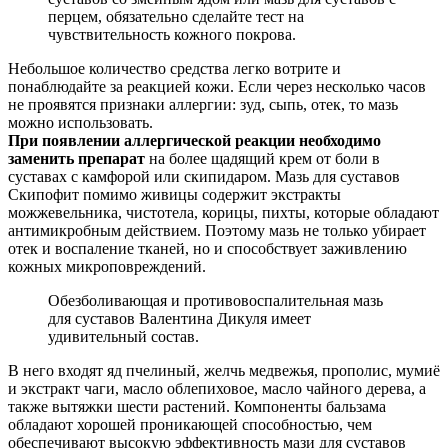
перцем, обязательно сделайте тест на
чувствительность кожного покрова.
Небольшое количество средства легко вотрите и
понаблюдайте за реакцией кожи. Если через несколько часов
не проявятся признаки аллергии: зуд, сыпь, отек, то мазь
можно использовать.
При появлении аллергической реакции необходимо
заменить препарат
на более щадящий крем от боли в
суставах с камфорой или скипидаром. Мазь для суставов
Скипофит помимо живицы содержит экстракты
можжевельника, чистотела, корицы, пихты, которые обладают
антимикробным действием. Поэтому мазь не только убирает
отек и воспаление тканей, но и способствует заживлению
кожных микроповреждений.
Обезболивающая и противовоспалительная мазь
для суставов Валентина Дикуля имеет
удивительный состав.
В него входят яд пчелиный, желчь медвежья, прополис, мумиё
и экстракт чаги, масло облепиховое, масло чайного дерева, а
также вытяжки шести растений. Компоненты бальзама
обладают хорошей проникающей способностью, чем
обеспечивают высокую эффективность мази для суставов