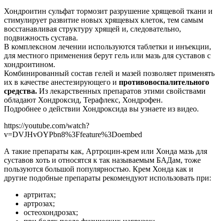
Хондроитин сульфат тормозит разрушение хрящевой ткани и
стимулирует развитие новых хрящевых клеток, тем самым
восстанавливая структуру хрящей и, следовательно,
подвижность сустава.
В комплексном лечении используются таблетки и инъекции,
для местного применения берут гель или мазь для суставов с
хондроитином.
Комбинированный состав гелей и мазей позволяет применять
их в качестве анестезирующего и
противовоспалительного
средства.
Из лекарственных препаратов этими свойствами
обладают Хондроксид, Терафлекс, Хондрофен.
Подробнее о действии Хондроксида вы узнаете из видео.
https://youtube.com/watch?
v=DVJHvOYPbn8%3Ffeature%3Doembed
А такие препараты как, Артроцин-крем или Хонда мазь для
суставов хоть и относятся к так называемым БАДам, тоже
пользуются большой популярностью. Крем Хонда как и
другие подобные препараты рекомендуют использовать при:
артритах;
артрозах;
остеохондрозах;