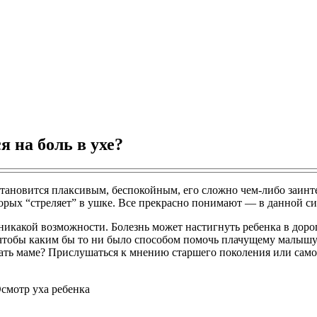
я на боль в ухе?
становится плаксивым, беспокойным, его сложно чем-либо заинте
торых “стреляет” в ушке. Все прекрасно понимают — в данной 
ет никакой возможности. Болезнь может настигнуть ребенка в дор
чтобы каким бы то ни было способом помочь плачущему малышу.
 делать маме? Прислушаться к мнению старшего поколения или са