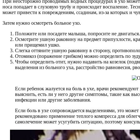
При неосторожно проводимых водных процедурах в ухо может п
носа попадает в слуховую трубу и происходит воспаление. Тес
может привести к повреждениям, ссадинам, из-за которых и чув
Затем нужно осмотреть больное ухо.
Положите или посадите малыша, попросите не двигаться.
Осмотрите ушную раковину на предмет припухлости, крас
или прищемил ушко.
Слегка оттяните ушную раковину в сторону, противопол
Отомикоз (поражение грибком) можно определить по зуду
Чтобы определить отит, нужно надавить на козелок (подв
выделения из больного уха, расстройство равновесия, р
Если ребенок жалуется на боль в ухе, врачи рекомендую
выяснить, есть ли у него другие симптомы, такие как вы
инфекции или другие заболевания.
Если боль в ухе сопровождается выделениями, это может
рекомендовано применение теплого компресса для облегч
самолечение может усугубить ситуацию, поэтому консуль