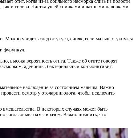
ает отит, когда из-за обильного насморка слизь из полости
, как и голова. Чистка ушей спичками и ватными палочками
. Можно увидеть след от укуса, синяк, если малыш стукнулся
, фурункул.
но, высока вероятность отита. Также об отите говорят
 насморком, аденоиды, бактериальный конъюнктивит.
нимательное наблюдение за состоянием малыша. Важно
ь провести осмотр у отоларинголога, чтобы исключить
о вмешательства. В некоторых случаях может быть
о согласовываться с врачом. Важно помнить, что