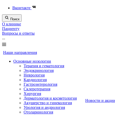
Вконтакте
Поиск
О клинике
Пациенту
Вопросы и ответы
...
Наши направления
Основные нозологии
Терапия и гематология
Эндокринология
Неврология
Кардиология
Гастроэнтерология
Склеротерапия
Хирургия
Дерматология и косметология
Новости и акци
Акушерство и гинекология
Урология и андрология
Отоларинология