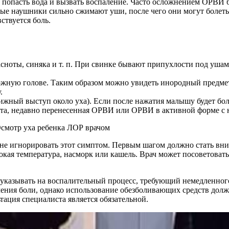
опасть вода и вызвать воспаление. Часто осложнением ОРВИ быв
ные наушники сильно сжимают уши, после чего они могут болеть
ствуется боль.
ноты, синяка и т. п. При свинке бывают припухлости под ушами
ожную голове. Таким образом можно увидеть инородный предмет
.
ижный выступ около уха). Если после нажатия малышу будет боль
вота, недавно перенесенная ОРВИ или ОРВИ в активной форме с
т не игнорировать этот симптом. Первым шагом должно стать в
сокая температура, насморк или кашель. Врач может посоветоват
 указывать на воспалительный процесс, требующий немедленног
ения боли, однако использование обезболивающих средств должн
тация специалиста является обязательной.