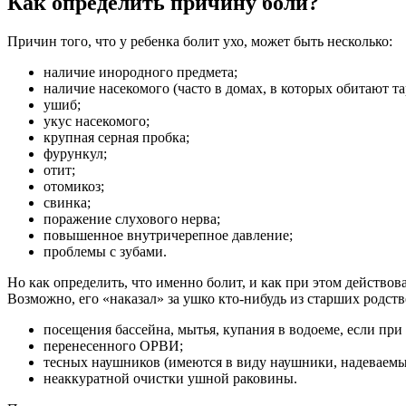
Как определить причину боли?
Причин того, что у ребенка болит ухо, может быть несколько:
наличие инородного предмета;
наличие насекомого (часто в домах, в которых обитают та
ушиб;
укус насекомого;
крупная серная пробка;
фурункул;
отит;
отомикоз;
свинка;
поражение слухового нерва;
повышенное внутричерепное давление;
проблемы с зубами.
Но как определить, что именно болит, и как при этом действова
Возможно, его «наказал» за ушко кто-нибудь из старших родств
посещения бассейна, мытья, купания в водоеме, если при 
перенесенного ОРВИ;
тесных наушников (имеются в виду наушники, надеваемые
неаккуратной очистки ушной раковины.