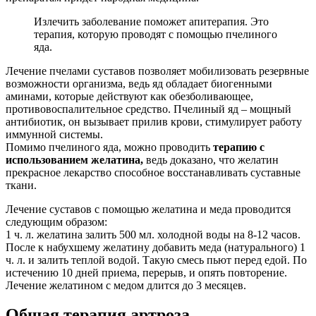
Излечить заболевание поможет апитерапия. Это
терапия, которую проводят с помощью пчелиного
яда.
Лечение пчелами суставов позволяет мобилизовать резервные
возможности организма, ведь яд обладает биогенными
аминами, которые действуют как обезболивающее,
противовоспалительное средство. Пчелиный яд – мощный
антибиотик, он вызывает прилив крови, стимулирует работу
иммунной системы.
Помимо пчелиного яда, можно проводить
терапию с
использованием желатина,
ведь доказано, что желатин
прекрасное лекарство способное восстанавливать суставные
ткани.
Лечение суставов с помощью желатина и меда проводится
следующим образом:
1 ч. л. желатина залить 500 мл. холодной воды на 8-12 часов.
После к набухшему желатину добавить меда (натурального) 1
ч. л. и залить теплой водой. Такую смесь пьют перед едой. По
истечению 10 дней приема, перерыв, и опять повторение.
Лечение желатином с медом длится до 3 месяцев.
Общая терапия артроза