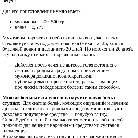
рецепт.
Для его приготовления нужно иметь:
мухоморы – 300–500 гр;
водка – 0,5 л.
Мухоморы порезать на небольшие кусочки, засыпать в
стеклянную тару, подойдет обычная банка – 2–3л, залить
бутылкой водки и настаивать 20 дней. По истечении 20 дней,
эту настойку втирают в пораженные ткани.
Действенность лечение артроза голеностопного
сустава народным средством с применением
мухомора доказано неоднократными
публикациями в прессе статей, рассказывающих
про людей, победивших болезнь таким способом.
Многие больные жалуются на мучительную боль в
ступнях.
Для снятия болей, колющих ощущений и лечения
артроза голеностопа народными средствами используют
довольно популярное средство — голубую глину.
Способ действенный, помимо голеностопа такой способ
подходит для лечения народными средствами суставов
пальцев рук.
К главным достоинствам голубой глины можно отнести –