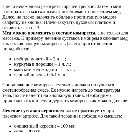
Плечо необходимо разогреть горячей грелкой. Затем 5 мин
растирать его массажными движениями с нанесением меда.
Далее, на плечо наложить обильно пропитанную медом
салфетку из хлопка. Плечо закутать пуховым платком и
оставить часа на 3.
Мед можно применять в составе компресса,
а не только для
массажа. К примеру, лечение суставов имбирем включает мед
как составляющую компресса. Для его приготовления
понадобится:
имбирь молотый – 2 ч. л.;
куркума в порошке – 1 ч. л.;
майский мед жидкий – 1 ч. л.;
черный перец – 0,5-1 ч. л.;
Составляющие компресса смешать, должна получиться
сметанообразная смесь. Ее нужно нагреть до температуры
тела, после нанести на хлопковую ткань. Необходимо
прикладывать к плечу и держать компресс как можно дольше.
Лечение суставов керосином
также практикуется при
плечевом артрозе. Для такой терапии необходимо смешать:
очищенный керосин – 100 мл;
соль – 200 гр;