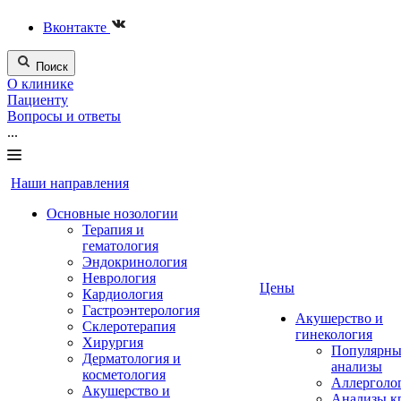
Вконтакте
Поиск
О клинике
Пациенту
Вопросы и ответы
...
Наши направления
Основные нозологии
Терапия и
гематология
Эндокринология
Неврология
Цены
Кардиология
Гастроэнтерология
Акушерство и
Склеротерапия
гинекология
Хирургия
Популярны
Дерматология и
анализы
косметология
Аллерголо
Акушерство и
Анализы к