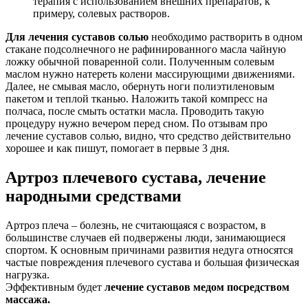
терапия с использованием внешних препаратов, к
примеру, солевых растворов.
Для лечения суставов солью
необходимо растворить в одном
стакане подсолнечного не рафинированного масла чайную
ложку обычной поваренной соли. Полученным солевым
маслом нужно натереть колени массирующими движениями.
Далее, не смывая масло, обернуть ноги полиэтиленовым
пакетом и теплой тканью. Наложить такой компресс на
полчаса, после смыть остатки масла. Проводить такую
процедуру нужно вечером перед сном. По отзывам про
лечение суставов солью, видно, что средство действительно
хорошее и как пишут, помогает в первые 3 дня.
Артроз плечевого сустава, лечение
народными средствами
Артроз плеча – болезнь, не считающаяся с возрастом, в
большинстве случаев ей подвержены люди, занимающиеся
спортом. К основным причинами развития недуга относятся
частые повреждения плечевого сустава и большая физическая
нагрузка.
Эффективным будет
лечение суставов медом посредством
массажа.