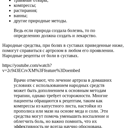
травяные отвары;
компрессы;
растирания;
ванны;
другие природные методы.
Ведь если природа создала болезнь, то по
определению должна создать и лекарство.
Народные средства, при болях в суставах приведенные ниже,
помогут справиться с артрозом в любом его проявлении.
Народные рецепты от боли в суставах.
https://youtube.com/watch?
v=2c943ECrvXM%3Ffeature%3Doembed
Врачи отмечают, что лечение артроза в домашних
условиях с использованием народных средств
может быть дополнением к основным методам
терапии, однако требует осторожности. Многие
пациенты обращаются к рецептам, таким как
компрессы из капустного листа, настойки из
прополиса или мази на основе меда и соли. Эти
средства могут помочь уменьшить воспаление и
облегчить боль, но важно помнить, что их
эффективность не всегда научно обоснована.