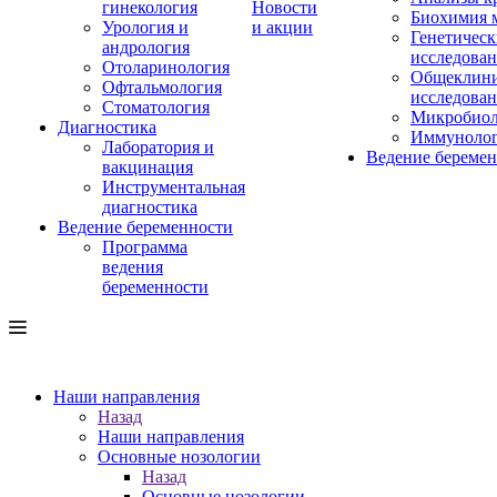
гинекология
Новости
Биохимия 
Урология и
и акции
Генетическ
андрология
исследова
Отоларинология
Общеклини
Офтальмология
исследова
Стоматология
Микробиол
Диагностика
Иммуноло
Лаборатория и
Ведение береме
вакцинация
Инструментальная
диагностика
Ведение беременности
Программа
ведения
беременности
Наши направления
Назад
Наши направления
Основные нозологии
Назад
Основные нозологии