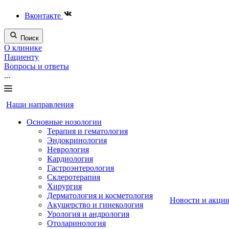
Вконтакте
Поиск
О клинике
Пациенту
Вопросы и ответы
...
Наши направления
Основные нозологии
Терапия и гематология
Эндокринология
Неврология
Кардиология
Гастроэнтерология
Склеротерапия
Хирургия
Дерматология и косметология
Новости и акци
Акушерство и гинекология
Урология и андрология
Отоларинология