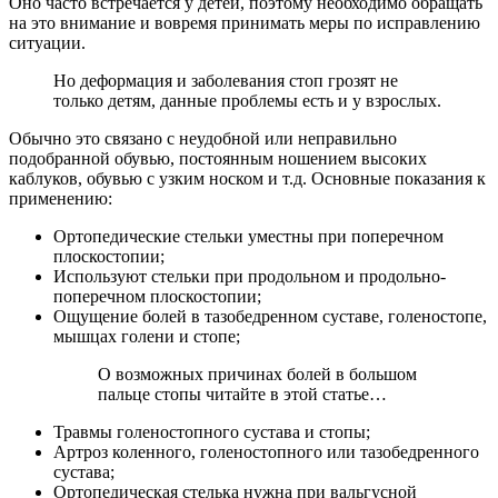
Оно часто встречается у детей, поэтому необходимо обращать
на это внимание и вовремя принимать меры по исправлению
ситуации.
Но деформация и заболевания стоп грозят не
только детям, данные проблемы есть и у взрослых.
Обычно это связано с неудобной или неправильно
подобранной обувью, постоянным ношением высоких
каблуков, обувью с узким носком и т.д. Основные показания к
применению:
Ортопедические стельки уместны при поперечном
плоскостопии;
Используют стельки при продольном и продольно-
поперечном плоскостопии;
Ощущение болей в тазобедренном суставе, голеностопе,
мышцах голени и стопе;
О возможных причинах болей в большом
пальце стопы читайте в этой статье…
Травмы голеностопного сустава и стопы;
Артроз коленного, голеностопного или тазобедренного
сустава;
Ортопедическая стелька нужна при вальгусной