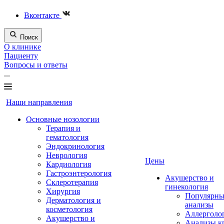
Вконтакте
Поиск
О клинике
Пациенту
Вопросы и ответы
...
Наши направления
Основные нозологии
Терапия и
гематология
Эндокринология
Неврология
Цены
Кардиология
Гастроэнтерология
Акушерство и
Склеротерапия
гинекология
Хирургия
Популярны
Дерматология и
анализы
косметология
Аллерголо
Акушерство и
Анализы к