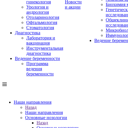
гинекология
Новости
Биохимия 
Урология и
и акции
Генетическ
андрология
исследова
Отоларинология
Общеклини
Офтальмология
исследова
Стоматология
Микробиол
Диагностика
Иммуноло
Лаборатория и
Ведение береме
вакцинация
Инструментальная
диагностика
Ведение беременности
Программа
ведения
беременности
Наши направления
Назад
Наши направления
Основные нозологии
Назад
Основные нозологии