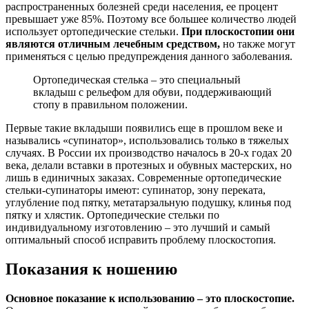
распространенных болезней среди населения, ее процент
превышает уже 85%. Поэтому все большее количество людей
использует ортопедические стельки.
При плоскостопии они
являются отличным лечебным средством,
но также могут
применяться с целью предупреждения данного заболевания.
Ортопедическая стелька – это специальный
вкладыш с рельефом для обуви, поддерживающий
стопу в правильном положении.
Первые такие вкладыши появились еще в прошлом веке и
назывались «супинатор», использовались только в тяжелых
случаях. В России их производство началось в 20-х годах 20
века, делали вставки в протезных и обувных мастерских, но
лишь в единичных заказах. Современные ортопедические
стельки-супинаторы имеют: супинатор, зону переката,
углубление под пятку, метатарзальную подушку, клинья под
пятку и хлястик. Ортопедические стельки по
индивидуальному изготовлению – это лучший и самый
оптимальный способ исправить проблему плоскостопия.
Показания к ношению
Основное показание к использованию – это плоскостопие.