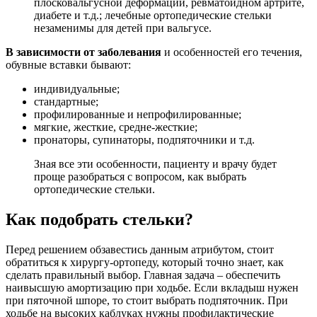
плосковальгусной деформации, ревматоидном артрите,
диабете и т.д.; лечебные ортопедические стельки
незаменимы для детей при вальгусе.
В зависимости от заболевания
и особенностей его течения,
обувные вставки бывают:
индивидуальные;
стандартные;
профилированные и непрофилированные;
мягкие, жесткие, средне-жесткие;
пронаторы, супинаторы, подпяточники и т.д.
Зная все эти особенности, пациенту и врачу будет
проще разобраться с вопросом, как выбрать
ортопедические стельки.
Как подобрать стельки?
Перед решением обзавестись данным атрибутом, стоит
обратиться к хирургу-ортопеду, который точно знает, как
сделать правильный выбор. Главная задача – обеспечить
наивысшую амортизацию при ходьбе. Если вкладыш нужен
при пяточной шпоре, то стоит выбрать подпяточник. При
ходьбе на высоких каблуках нужны профилактические