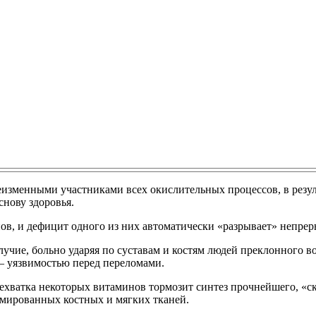
изменными участниками всех окислительных процессов, в резуль
снову здоровья.
нов, и дефицит одного из них автоматически «разрывает» непр
учие, больно ударяя по суставам и костям людей преклонного во
 – уязвимостью перед переломами.
ехватка некоторых витаминов тормозит синтез прочнейшего, «с
вмированных костных и мягких тканей.