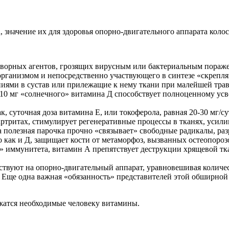
 значение их для здоровья опорно-двигательного аппарата колос
творных агентов, грозящих вирусным или бактериальным пораж
рганизмом и непосредственно участвующего в синтезе «скрепл
ями в сустав или прилежащие к нему ткани при малейшей травме
 10 мг «солнечного» витамина Д способствует полноценному ус
, суточная доза витамина Е, или токоферола, равная 20-30 мг/с
ритах, стимулирует регенеративные процессы в тканях, усилива
а полезная парочка прочно «связывает» свободные радикалы, ра
о как и Д, защищает кости от метаморфоз, вызванных остеопороз
 иммунитета, витамин А препятствует деструкции хрящевой тка
вуют на опорно-двигательный аппарат, уравновешивая количест
Еще одна важная «обязанность» представителей этой обширной 
ржатся необходимые человеку витамины.