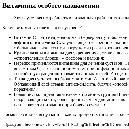
Витамины особого назначения
Хотя суточная потребность в витаминах крайне ничтожна,
Какие витамины полезны для суставов?
Витамин С – это непреодолимый барьер на пути болезне
дефицита витамина С,
улучшающего усвоение кальция о
с большими физическими нагрузками грозит кровоизлияни
Крайне важны витамины для укрепления суставов: всего
«строительных блоков» – фосфора и кальция;
Нередко применяются витамины для лечения суставов. Так
витамином С, эффективно помогает при инфекционных арт
способствуя сращению травмированных костей. А еще эт
Также для суставов необходим витамин А, который, равн
Обладающий свойствами антиоксиданта, будучи «опорой»
поражения;
Большинство «представителей» витаминов группы В дейст
покрывающий кости, более проницаемым для минералов. 
назначают эти витамины при болях в суставах.
Посмотрев видео, вы узнаете в каких продуктах питания соде
https://youtube.com/watch?v=N6izHiRx3mg%3Ffeature%3Doembed