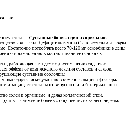
сально.
ением сустава.
Суставные боли – один из признаков
яющего» коллагена. Дефицит витамина С спортсменам и людям
. Достаточно потреблять всего 70-120 мг аскорбинки в день;
воению и накоплению в костной ткани ее основных
утки, работающая в тандеме с другим антиоксидантом –
ет эффект от комплексного лечения суставов и связок,
зрушающие суставные оболочки.;
ом благодаря своему участию в обмене кальция и фосфора.
ни и защищает суставы от вирусного или бактериального
во солей в организме, и делая коллагеновый слой,
группы – снижение болевых ощущений, из-за чего нередко