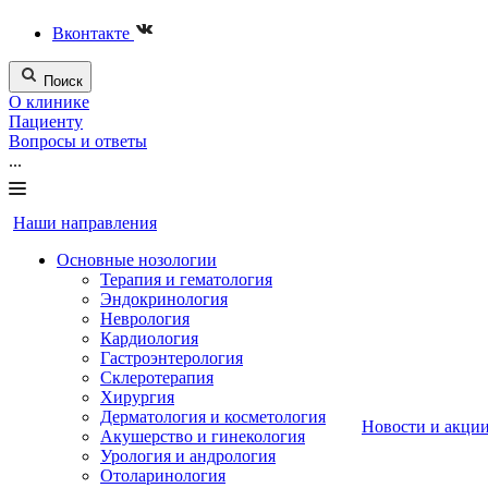
Вконтакте
Поиск
О клинике
Пациенту
Вопросы и ответы
...
Наши направления
Основные нозологии
Терапия и гематология
Эндокринология
Неврология
Кардиология
Гастроэнтерология
Склеротерапия
Хирургия
Дерматология и косметология
Новости и акци
Акушерство и гинекология
Урология и андрология
Отоларинология