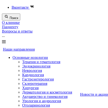
Вконтакте
Поиск
О клинике
Пациенту
Вопросы и ответы
...
Наши направления
Основные нозологии
Терапия и гематология
Эндокринология
Неврология
Кардиология
Гастроэнтерология
Склеротерапия
Хирургия
Дерматология и косметология
Новости и акци
Акушерство и гинекология
Урология и андрология
Отоларинология