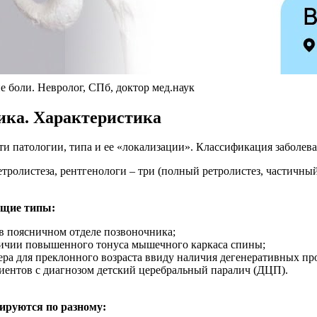
е боли. Невролог, СПб, доктор мед.наук
ика. Характеристика
ти патологии, типа и ее «локализации». Классификация заболева
тролистеза, рентгенологи – три (полный ретролистез, частичный
ющие типы:
в поясничном отделе позвоночника;
аличии повышенного тонуса мышечного каркаса спины;
ера для преклонного возраста ввиду наличия дегенеративных пр
циентов с диагнозом детский церебральный паралич (ДЦП).
ируются по разному: