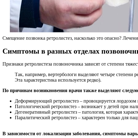
Смещение позвонка ретролистез, насколько это опасно? Лечени
Симптомы в разных отделах позвоночн
Признаки ретролистеза позвоночника зависят от степени тяжес
Так, например, вертербологи выделяют четыре степени ре
Эта характеристика используется редко).
По причинам возникновения врачи также выделяют следу
Деформирующий ретролистез – провоцируется лордозом 
Патологический ретролистез – возникает у детей при н
Дегенеративный ретролистез – патология, которая характ
Паралитический ретролистез – характерен только для па
В зависимости от локализации заболевания, симптомы варь