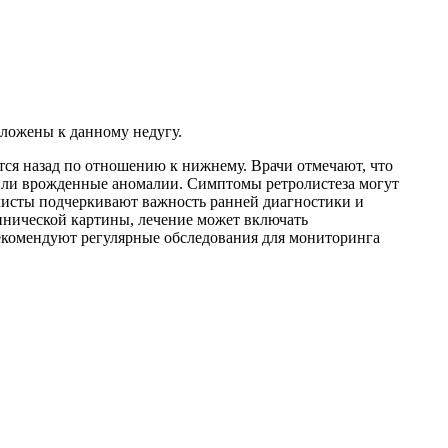
оложены к данному недугу.
тся назад по отношению к нижнему. Врачи отмечают, что
 или врожденные аномалии. Симптомы ретролистеза могут
алисты подчеркивают важность ранней диагностики и
линической картины, лечение может включать
рекомендуют регулярные обследования для мониторинга