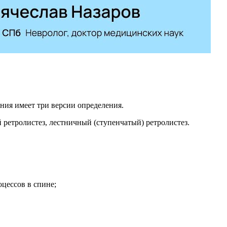
ния имеет три версии определения.
 ретролистез, лестничный (ступенчатый) ретролистез.
оцессов в спине;