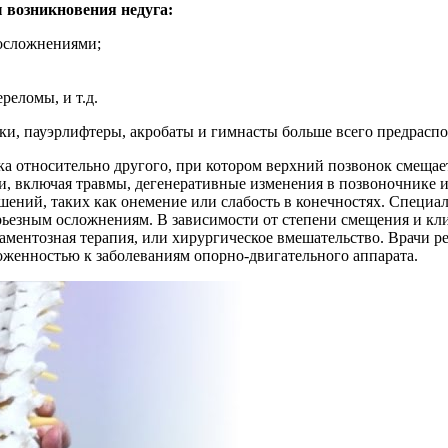
возникновения недуга:
осложнениями;
еломы, и т.д.
ики, пауэрлифтеры, акробаты и гимнасты больше всего предрасп
ка относительно другого, при котором верхний позвонок смещае
и, включая травмы, дегенеративные изменения в позвоночнике
ушений, таких как онемение или слабость в конечностях. Специ
ерьезным осложнениям. В зависимости от степени смещения и к
аментозная терапия, или хирургическое вмешательство. Врачи 
оженностью к заболеваниям опорно-двигательного аппарата.