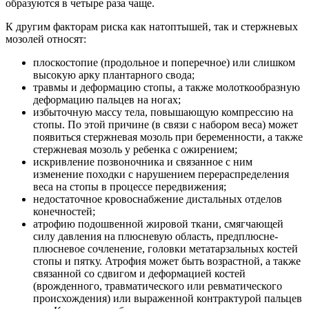
образуются в четыре раза чаще.
К другим факторам риска как натоптышей, так и стержневых
мозолей относят:
плоскостопие (продольное и поперечное) или слишком
высокую арку плантарного свода;
травмы и деформацию стопы, а также молоткообразную
деформацию пальцев на ногах;
избыточную массу тела, повышающую компрессию на
стопы. По этой причине (в связи с набором веса) может
появиться стержневая мозоль при беременности, а также
стержневая мозоль у ребенка с ожирением;
искривление позвоночника и связанное с ним
изменение походки с нарушением перераспределения
веса на стопы в процессе передвижения;
недостаточное кровоснабжение дистальных отделов
конечностей;
атрофию подошвенной жировой ткани, смягчающей
силу давления на плюсневую область, предплюсне-
плюсневое сочленение, головки метатарзальных костей
стопы и пятку. Атрофия может быть возрастной, а также
связанной со сдвигом и деформацией костей
(врожденного, травматического или ревматического
происхождения) или выраженной контрактурой пальцев