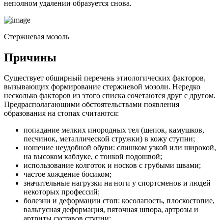
неполном удалении образуется снова.
Стержневая мозоль
Причины
Существует обширный перечень этиологических факторов,
вызывающих формирование стержневой мозоли. Нередко
несколько факторов из этого списка сочетаются друг с другом.
Предрасполагающими обстоятельствами появления
образования на стопах считаются:
попадание мелких инородных тел (щепок, камушков,
песчинок, металлической стружки) в кожу ступни;
ношение неудобной обуви: слишком узкой или широкой,
на высоком каблуке, с тонкой подошвой;
использование колготок и носков с грубыми швами;
частое хождение босиком;
значительные нагрузки на ноги у спортсменов и людей
некоторых профессий;
болезни и деформации стоп: косолапость, плоскостопие,
вальгусная деформация, пяточная шпора, артрозы и
артриты суставов ступни;