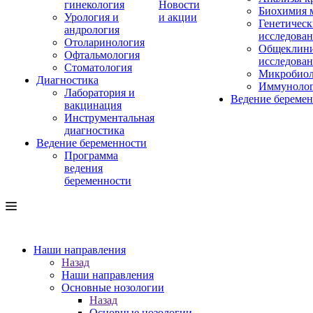
гинекология
Новости
Биохимия 
Урология и
и акции
Генетическ
андрология
исследова
Отоларинология
Общеклини
Офтальмология
исследова
Стоматология
Микробиол
Диагностика
Иммуноло
Лаборатория и
Ведение береме
вакцинация
Инструментальная
диагностика
Ведение беременности
Программа
ведения
беременности
Наши направления
Назад
Наши направления
Основные нозологии
Назад
Основные нозологии