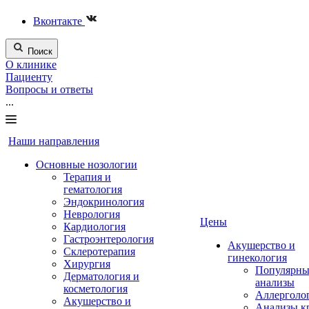
Вконтакте
Поиск
О клинике
Пациенту
Вопросы и ответы
...
Наши направления
Основные нозологии
Терапия и
гематология
Эндокринология
Неврология
Цены
Кардиология
Гастроэнтерология
Акушерство и
Склеротерапия
гинекология
Хирургия
Популярны
Дерматология и
анализы
косметология
Аллерголо
Акушерство и
Анализы к