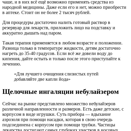
чаше, и в них всё ещё возможно применять средства из
народной медицины. Даже если его и нет, можно приобрести
в аптеке. Стоит он не более 2 тысяч рублей.
Для процедуры достаточно налить готовый раствор в
резервуар для лекарств, приложить лицо на подставку и
аккуратно дышать над паром.
Такая терапия применяется в любом возрасте и положении.
Разница только в температуре жидкости, детям достаточно
нагреть до 35-40 градусов. Если всё же довели воду до
кипения, дайте остыть и только после этого приступайте к
лечению.
«Для лучшего очищения слизистых путей
добавляйте две капли йода»
Щелочные ингаляции небулайзером
Сейчас на рынке представлено множество небулайзеров
различной направленности и размеров. Есть даже детские, с
корпусом в виде игрушки. Суть прибора — вдыхание
аэрозоля при помощи насадки, которая в свою очередь
подсоединена с корпусом при помощи трубки. Частицы
лекарства достигают самых глубоких участков в носовых