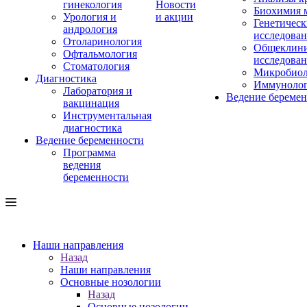
гинекология
Новости
Биохимия 
Урология и
и акции
Генетическ
андрология
исследова
Отоларинология
Общеклини
Офтальмология
исследова
Стоматология
Микробиол
Диагностика
Иммуноло
Лаборатория и
Ведение береме
вакцинация
Инструментальная
диагностика
Ведение беременности
Программа
ведения
беременности
Наши направления
Назад
Наши направления
Основные нозологии
Назад
Основные нозологии