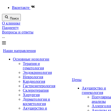
Вконтакте
Поиск
О клинике
Пациенту
Вопросы и ответы
...
Наши направления
Основные нозологии
Терапия и
гематология
Эндокринология
Неврология
Цены
Кардиология
Гастроэнтерология
Акушерство и
Склеротерапия
гинекология
Хирургия
Популярны
Дерматология и
анализы
косметология
Аллерголо
Акушерство и
Анализы к