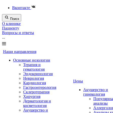
Вконтакте
Поиск
О клинике
Пациенту
Вопросы и ответы
...
Наши направления
Основные нозологии
Терапия и
гематология
Эндокринология
Неврология
Цены
Кардиология
Гастроэнтерология
Акушерство и
Склеротерапия
гинекология
Хирургия
Популярны
Дерматология и
анализы
косметология
Аллерголо
Акушерство и
Анализы к