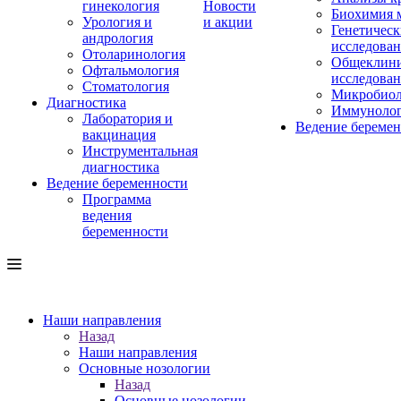
гинекология
Новости
Биохимия 
Урология и
и акции
Генетическ
андрология
исследова
Отоларинология
Общеклини
Офтальмология
исследова
Стоматология
Микробиол
Диагностика
Иммуноло
Лаборатория и
Ведение береме
вакцинация
Инструментальная
диагностика
Ведение беременности
Программа
ведения
беременности
Наши направления
Назад
Наши направления
Основные нозологии
Назад
Основные нозологии