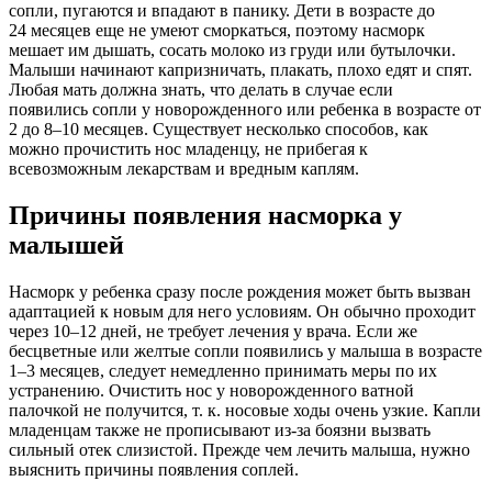
сопли, пугаются и впадают в панику. Дети в возрасте до
24 месяцев еще не умеют сморкаться, поэтому насморк
мешает им дышать, сосать молоко из груди или бутылочки.
Малыши начинают капризничать, плакать, плохо едят и спят.
Любая мать должна знать, что делать в случае если
появились сопли у новорожденного или ребенка в возрасте от
2 до 8–10 месяцев. Существует несколько способов, как
можно прочистить нос младенцу, не прибегая к
всевозможным лекарствам и вредным каплям.
Причины появления насморка у
малышей
Насморк у ребенка сразу после рождения может быть вызван
адаптацией к новым для него условиям. Он обычно проходит
через 10–12 дней, не требует лечения у врача. Если же
бесцветные или желтые сопли появились у малыша в возрасте
1–3 месяцев, следует немедленно принимать меры по их
устранению. Очистить нос у новорожденного ватной
палочкой не получится, т. к. носовые ходы очень узкие. Капли
младенцам также не прописывают из-за боязни вызвать
сильный отек слизистой. Прежде чем лечить малыша, нужно
выяснить причины появления соплей.