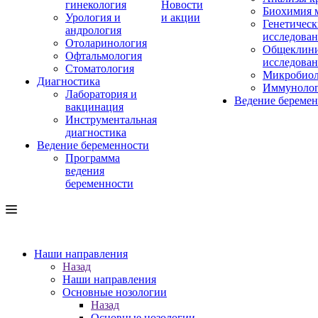
гинекология
Новости
Биохимия 
Урология и
и акции
Генетическ
андрология
исследова
Отоларинология
Общеклини
Офтальмология
исследова
Стоматология
Микробиол
Диагностика
Иммуноло
Лаборатория и
Ведение береме
вакцинация
Инструментальная
диагностика
Ведение беременности
Программа
ведения
беременности
Наши направления
Назад
Наши направления
Основные нозологии
Назад
Основные нозологии