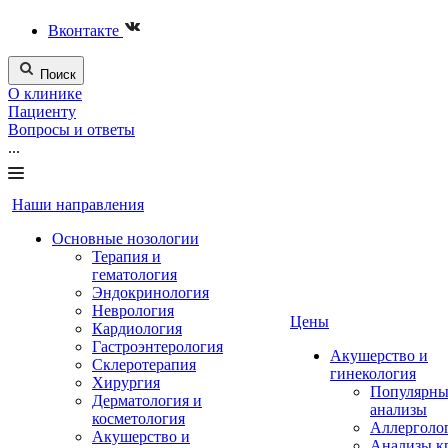
Вконтакте
Поиск
О клинике
Пациенту
Вопросы и ответы
...
Наши направления
Основные нозологии
Терапия и
гематология
Эндокринология
Неврология
Цены
Кардиология
Гастроэнтерология
Акушерство и
Склеротерапия
гинекология
Хирургия
Популярны
Дерматология и
анализы
косметология
Аллерголо
Акушерство и
Анализы к