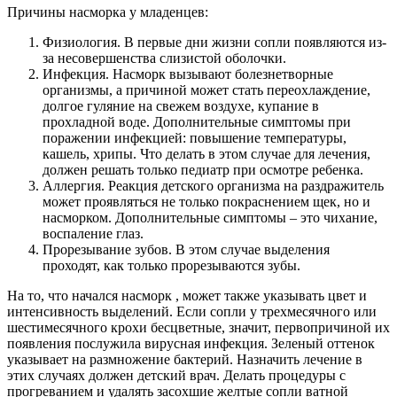
Причины насморка у младенцев:
Физиология. В первые дни жизни сопли появляются из-
за несовершенства слизистой оболочки.
Инфекция. Насморк вызывают болезнетворные
организмы, а причиной может стать переохлаждение,
долгое гуляние на свежем воздухе, купание в
прохладной воде. Дополнительные симптомы при
поражении инфекцией: повышение температуры,
кашель, хрипы. Что делать в этом случае для лечения,
должен решать только педиатр при осмотре ребенка.
Аллергия. Реакция детского организма на раздражитель
может проявляться не только покраснением щек, но и
насморком. Дополнительные симптомы – это чихание,
воспаление глаз.
Прорезывание зубов. В этом случае выделения
проходят, как только прорезываются зубы.
На то, что начался насморк , может также указывать цвет и
интенсивность выделений. Если сопли у трехмесячного или
шестимесячного крохи бесцветные, значит, первопричиной их
появления послужила вирусная инфекция. Зеленый оттенок
указывает на размножение бактерий. Назначить лечение в
этих случаях должен детский врач. Делать процедуры с
прогреванием и удалять засохшие желтые сопли ватной