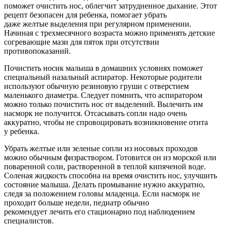
поможет очистить нос, облегчит затрудненное дыхание. Этот
рецепт безопасен для ребенка, помогает убрать
даже желтые выделения при регулярном применении.
Начиная с трехмесячного возраста можно применять детские
согревающие мази для пяток при отсутствии
противопоказаний.
Почистить носик малыша в домашних условиях поможет
специальный назальный аспиратор. Некоторые родители
используют обычную резиновую груши с отверстием
маленького диаметра. Следует помнить, что аспиратором
можно только почистить нос от выделений. Вылечить им
насморк не получится. Отсасывать сопли надо очень
аккуратно, чтобы не спровоцировать возникновение отита
у ребенка.
Убрать желтые или зеленые сопли из носовых проходов
можно обычным физраствором. Готовится он из морской или
поваренной соли, растворенной в теплой кипяченой воде.
Соленая жидкость способна на время очистить нос, улучшить
состояние малыша. Делать промывание нужно аккуратно,
следя за положением головы младенца. Если насморк не
проходит больше недели, педиатр обычно
рекомендует лечить его стационарно под наблюдением
специалистов.