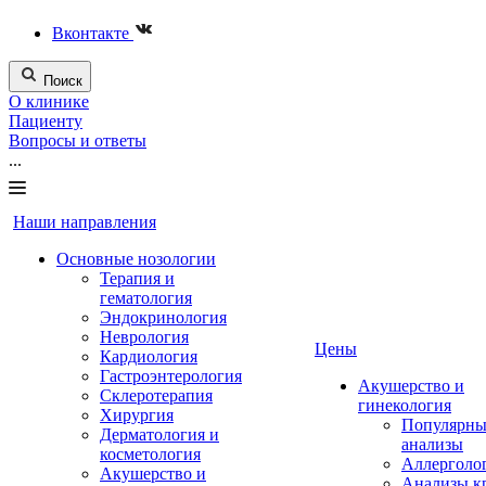
Вконтакте
Поиск
О клинике
Пациенту
Вопросы и ответы
...
Наши направления
Основные нозологии
Терапия и
гематология
Эндокринология
Неврология
Цены
Кардиология
Гастроэнтерология
Акушерство и
Склеротерапия
гинекология
Хирургия
Популярны
Дерматология и
анализы
косметология
Аллерголо
Акушерство и
Анализы к