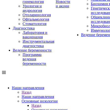
гинекология
Новости
Биохимия 
Урология и
и акции
Генетическ
андрология
исследова
Отоларинология
Общеклини
Офтальмология
исследова
Стоматология
Микробиол
Диагностика
Иммуноло
Лаборатория и
Ведение береме
вакцинация
Инструментальная
диагностика
Ведение беременности
Программа
ведения
беременности
Наши направления
Назад
Наши направления
Основные нозологии
Назад
Основные нозологии