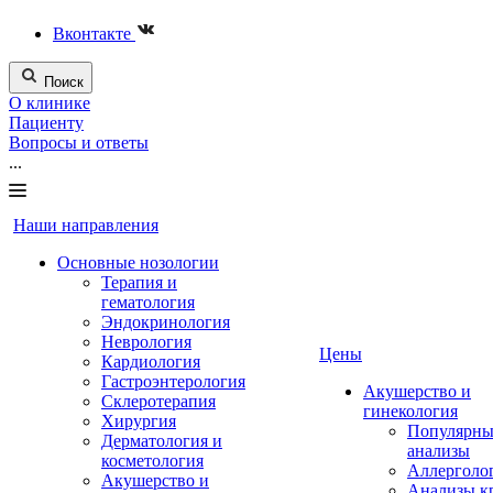
Вконтакте
Поиск
О клинике
Пациенту
Вопросы и ответы
...
Наши направления
Основные нозологии
Терапия и
гематология
Эндокринология
Неврология
Цены
Кардиология
Гастроэнтерология
Акушерство и
Склеротерапия
гинекология
Хирургия
Популярны
Дерматология и
анализы
косметология
Аллерголо
Акушерство и
Анализы к