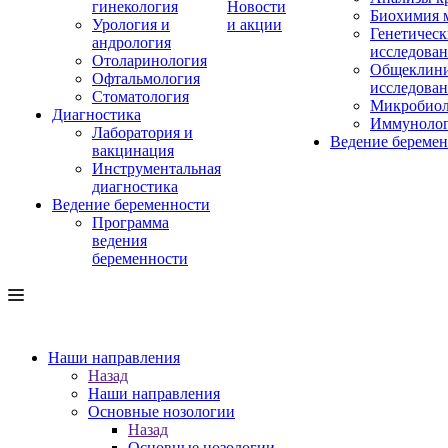
гинекология
Новости
Биохимия 
Урология и
и акции
Генетическ
андрология
исследова
Отоларинология
Общеклини
Офтальмология
исследова
Стоматология
Микробиол
Диагностика
Иммуноло
Лаборатория и
Ведение береме
вакцинация
Инструментальная
диагностика
Ведение беременности
Программа
ведения
беременности
Наши направления
Назад
Наши направления
Основные нозологии
Назад
Основные нозологии