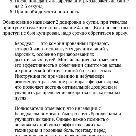
После попадания лекарства внутрь задержать дыхание
на 2-5 секунд.
При необходимости повторить.
Обыкновенно назначают 2 дозировки в сутки, при тяжелом
приступе возможно использование 4-х доз. Если после этого
приступ не был купирован, надо срочно обратиться к врачу.
Беродуал — это комбинированный препарат,
который часто используется для ингаляций у
взрослых, особенно при заболеваниях
дыхательных путей. Многие пациенты отмечают
его эффективность в облегчении симптомов астмы
и хронической обструктивной болезни легких.
Инструкция по применению в небулайзере
рекомендует разведение раствора с физраствором,
что позволяет достичь оптимальной дозировки и
улучшить распределение лекарства в дыхательных
путях.
Пользователи отмечают, что ингаляции с
Беродуалом помогают быстро снять бронхоспазм и
улучшить дыхание. Однако важно помнить о
возможных побочных эффектах, таких как
тахикардия и головная боль, поэтому перед
началом лечения стоит проконсультироваться с