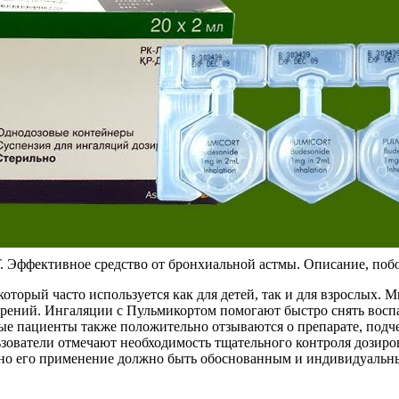
ффективное средство от бронхиальной астмы. Описание, поб
оторый часто используется как для детей, так и для взрослых. 
стрений. Ингаляции с Пульмикортом помогают быстро снять восп
ые пациенты также положительно отзываются о препарате, подч
зователи отмечают необходимость тщательного контроля дозиров
, но его применение должно быть обоснованным и индивидуальн