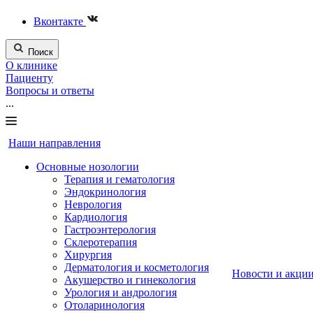
Вконтакте
Поиск
О клинике
Пациенту
Вопросы и ответы
...
Наши направления
Основные нозологии
Терапия и гематология
Эндокринология
Неврология
Кардиология
Гастроэнтерология
Склеротерапия
Хирургия
Дерматология и косметология
Новости и акци
Акушерство и гинекология
Урология и андрология
Отоларинология