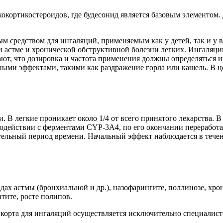
кокортикостероидов, где будесонид является базовым элементом
м средством для ингаляций, применяемым как у детей, так и у 
ри астме и хронической обструктивной болезни легких. Ингаля
т, что дозировка и частота применения должны определяться ин
ными эффектами, такими как раздражение горла или кашель. В 
и. В легкие проникает около 1/4 от всего принятого лекарства.
модействии с ферментами CYP-3А4, по его окончании переработ
тельный период времени. Начальный эффект наблюдается в течени
ах астмы (бронхиальной и др.), назофарингите, поллинозе, хр
тите, росте полипов.
корта для ингаляций осуществляется исключительно специалис