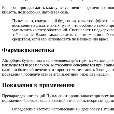
Pulmicort принадлежит к классу искусственно выделенных глю
кислота, полисорб-80, натриевая соль.
Пульмикорт, содержащий будесонид, является эффективны
воспаление в дыхательных путях, что особенно важно п
уменьшить частоту обострений. Специалисты подчеркиваю
заболевания. Важно также следить за возможными побоч
средством, если его использовать по назначению врача.
Фармакокинетика
Абсорбция будесонида в теле человека действует в сжатые срок
наблюдается через полчаса. Метаболизм совершается при взаи
наличии болезней печени этот процесс может занять более дли
проведения процедур становится заметным через две недели.
Показания к применению
Препарат для ингаляций Пульмикорт прописывают при всех вид
поражению бронхов, кашле неясной этиологии, псориазе, дерма
Определение частоты использования и дозировку Пульми