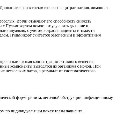
. Дополнительно в состав включены цитрат натрия, лимонная
взрослых. Врачи отмечают его способность снижать
ции с Пульмикортом помогают улучшить дыхание и
дивидуально, с учетом возраста пациента и тяжести
целом, Пульмикорт считается безопасным и эффективным
 В крови наивысшая концентрация активного вещества
анные компоненты выводятся из организма с мочой. При
е нескольких часов, а результат от систематического
онической форме ринита, легочной обструкции, инфекционному
том по индивидуальным показателям пациента.