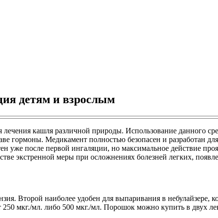
ия детям и взрослым
я лечения кашля различной природы. Использование данного сре
таве гормоны. Медикамент полностью безопасен и разработан дл
тен уже после первой ингаляции, но максимальное действие про
стве экстренной меры при осложнениях болезней легких, появ
пензия. Второй наиболее удобен для выпаривания в небулайзере,
0 мкг./мл. либо 500 мкг./мл. Порошок можно купить в двух лекар