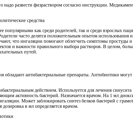
го надо развести физраствором согласно инструкции. Медикаме
лее популярными как среди родителей, так и среди взрослых па
 Родители часто делятся положительным опытом использования и
мечают, что ингаляции помогают облегчить симптомы простуды и
тов и важности правильного выбора растворов. В целом, больш
ыхательных путей.
я обладают антибактериальные препараты. Антибиотики могут б
актериальным действием. Используется для лечения синусита и
ющим активность бактерий. Назначается врачом. На 1 мл диокси
нгаляции. Может заблокировать синтез белков бактерий с грамо
 дозировка в мл определяется врачом.