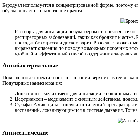
Беродуал используется в концентрированной форме, поэтому е
обуславливает его назначение врачом.
Растворы для ингаляций небулайзером становятся все бо
респираторных заболеваний, таких как бронхит и астма.
проходят без стресса и дискомфорта. Взрослые также от
выражают опасения по поводу возможных побочных эффек
удобный и эффективный способ поддержания здоровья д
Антибактериальные
Повышенной эффективностью в терапии верхних путей дыхани
Популярные наименования:
Диоксидин – медикамент для ингаляции с обширным антиб
Цефтриаксон – медикамент с сильным действием, подавля
Сульфат Амикацина – полусинтетический препарат для и
воспалений, локализующимися в системе дыхания. Точная
Антисептические