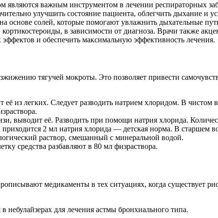
ом являются важным инструментом в лечении респираторных забо
чительно улучшить состояние пациента, облегчить дыхание и ус
а основе солей, которые помогают увлажнить дыхательные пути
 кортикостероиды, в зависимости от диагноза. Врачи также ак
 эффектов и обеспечить максимальную эффективность лечения.
зжижению тягучей мокроты. Это позволяет привести самочувств
 её из легких. Следует разводить натрием хлоридом. В чистом 
израствора.
зи, выводит её. Разводить при помощи натрия хлорида. Количе
 приходится 2 мл натрия хлорида — детская норма. В старшем в
логический раствор, смешанный с минеральной водой.
тку средства разбавляют в 80 мл физраствора.
рописывают медикаменты в тех ситуациях, когда существует рис
я в небулайзерах для лечения астмы бронхиального типа.