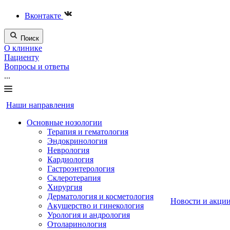
Вконтакте
Поиск
О клинике
Пациенту
Вопросы и ответы
...
Наши направления
Основные нозологии
Терапия и гематология
Эндокринология
Неврология
Кардиология
Гастроэнтерология
Склеротерапия
Хирургия
Дерматология и косметология
Новости и акци
Акушерство и гинекология
Урология и андрология
Отоларинология