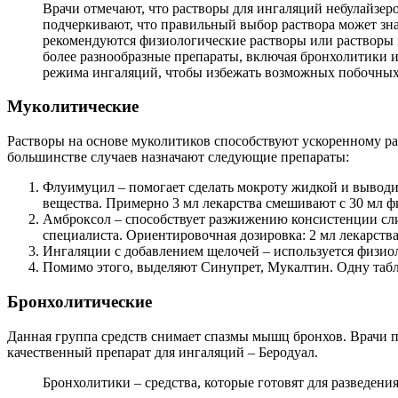
Врачи отмечают, что растворы для ингаляций небулайзер
подчеркивают, что правильный выбор раствора может зна
рекомендуются физиологические растворы или растворы н
более разнообразные препараты, включая бронхолитики и
режима ингаляций, чтобы избежать возможных побочных
Муколитические
Растворы на основе муколитиков способствуют ускоренному ра
большинстве случаев назначают следующие препараты:
Флуимуцил – помогает сделать мокроту жидкой и выводит
вещества. Примерно 3 мл лекарства смешивают с 30 мл ф
Амброксол – способствует разжижению консистенции сли
специалиста. Ориентировочная дозировка: 2 мл лекарства
Ингаляции с добавлением щелочей – используется физио
Помимо этого, выделяют Синупрет, Мукалтин. Одну табле
Бронхолитические
Данная группа средств снимает спазмы мышц бронхов. Врачи п
качественный препарат для ингаляций – Беродуал.
Бронхолитики – средства, которые готовят для разведени