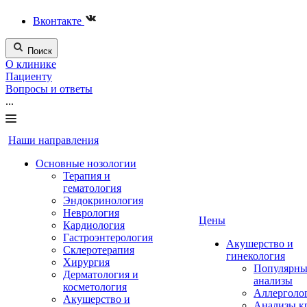
Вконтакте
Поиск
О клинике
Пациенту
Вопросы и ответы
...
Наши направления
Основные нозологии
Терапия и
гематология
Эндокринология
Неврология
Цены
Кардиология
Гастроэнтерология
Акушерство и
Склеротерапия
гинекология
Хирургия
Популярны
Дерматология и
анализы
косметология
Аллерголо
Акушерство и
Анализы к