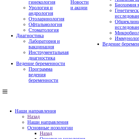
гинекология
Новости
Биохимия 
Урология и
и акции
Генетическ
андрология
исследова
Отоларинология
Общеклини
Офтальмология
исследова
Стоматология
Микробиол
Диагностика
Иммуноло
Лаборатория и
Ведение береме
вакцинация
Инструментальная
диагностика
Ведение беременности
Программа
ведения
беременности
Наши направления
Назад
Наши направления
Основные нозологии
Назад
Основные нозологии