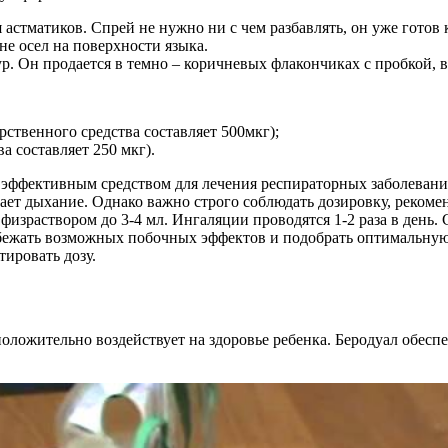
я астматиков. Спрей не нужно ни с чем разбавлять, он уже гот
не осел на поверхности языка.
ур. Он продается в темно – коричневых флакончиках с пробко
ственного средства составляет 500мкг);
 составляет 250 мкг).
 эффективным средством для лечения респираторных заболеваний
ает дыхание. Однако важно строго соблюдать дозировку, рекоме
т физраствором до 3-4 мл. Ингаляции проводятся 1-2 раза в день
збежать возможных побочных эффектов и подобрать оптимальную 
ировать дозу.
оложительно воздействует на здоровье ребенка. Беродуал обесп