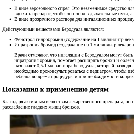
В виде аэрозольного спрея. Это незаменимое средство дл
вдыхать препарат, чтобы он попал в дыхательные пути, а 
В виде прозрачного раствора для ингаляционных процед
Действующими веществами Беродуала являются:
Фенотрол гидробромид (содержание на 1 миллилитр лекар
Ипратропия бромид (содержание на 1 миллилитр лекарства
Врачи отмечают, что ингаляции с Беродуалом могут быть
ипратропия бромид, помогает расширять бронхи и облегч
назначают 0,5-1 мл раствора Беродуала, который разводя
необходимо проконсультироваться с педиатром, чтобы и
ребенка во время процедуры и при необходимости коррект
Показания к применению детям
Благодаря активным веществам лекарственного препарата, он п
расслабление гладких мышц бронхов.