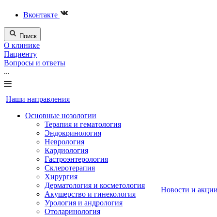
Вконтакте
Поиск
О клинике
Пациенту
Вопросы и ответы
...
Наши направления
Основные нозологии
Терапия и гематология
Эндокринология
Неврология
Кардиология
Гастроэнтерология
Склеротерапия
Хирургия
Дерматология и косметология
Новости и акци
Акушерство и гинекология
Урология и андрология
Отоларинология