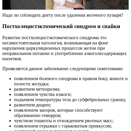
Надо ли соблюдать диету после удаления желчного пузыря?
Постхолецистэктомический синдром и спайки
Развитие постхолецистэктомического синдрома это
несамостоятельная патология, возникающая на фоне
нарушения циркуляционных процессов желчи при
неправильном питании и употреблении алкоголесодержащих
напитков.
Проявляется данное заболевание следующими симптомами:
появлением болевого синдрома в правом боку, животе и
полости желудка;
развитием метеоризма;
появлением чувства изжоги;
подъемом температуры тела до субфебрильных границ;
развитием диареи;
появлением запоров, которые способствуют
образованию геморроя;
чувством тошноты и отхождением рвотных масс;
появлением отрыжки с горьковатым привкусом;