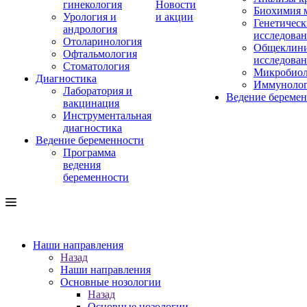
гинекология
Новости
Биохимия 
Урология и
и акции
Генетическ
андрология
исследова
Отоларинология
Общеклини
Офтальмология
исследова
Стоматология
Микробиол
Диагностика
Иммуноло
Лаборатория и
Ведение береме
вакцинация
Инструментальная
диагностика
Ведение беременности
Программа
ведения
беременности
Наши направления
Назад
Наши направления
Основные нозологии
Назад
Основные нозологии