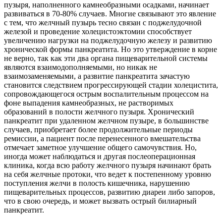
пузыря, наполненного камнеобразными осадками, начинает
развиваться в 70-80% случаев. Многие связывают это явление
с тем, что желчный пузырь тесно связан с поджелудочной
железой и проведение холецистоэктомии способствует
увеличению нагрузки на поджелудочную железу и развитию
хронической формы панкреатита. Но это утверждение в корне
не верно, так как эти два органа пищеварительной системы
являются взаимодополняемыми, но никак не
взаимозаменяемыми, а развитие панкреатита зачастую
становится следствием прогрессирующей стадии холецистита,
сопровождающегося острым воспалительным процессом на
фоне выпадения камнеобразных, не растворимых
образований в полости желчного пузыря. Хронический
панкреатит при удаленном желчном пузыре, в большинстве
случаев, приобретает более продолжительные периоды
ремиссии, а пациент после перенесенного вмешательства
отмечает заметное улучшение общего самочувствия. Но,
иногда может наблюдаться и другая послеоперационная
клиника, когда всю работу желчного пузыря начинают брать
на себя желчные протоки, что ведет к постепенному уровню
поступления желчи в полость кишечника, нарушению
пищеварительных процессов, развитию диареи либо запоров,
что в свою очередь, и может вызвать острый билиарный
панкреатит.