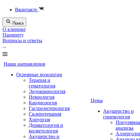
Вконтакте
Поиск
О клинике
Пациенту
Вопросы и ответы
...
Наши направления
Основные нозологии
Терапия и
гематология
Эндокринология
Неврология
Цены
Кардиология
Гастроэнтерология
Акушерство и
Склеротерапия
гинекология
Хирургия
Популярны
Дерматология и
анализы
косметология
Аллерголо
Акушерство и
Анализы к