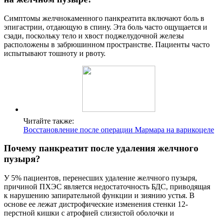
Симптомы желчнокаменного панкреатита включают боль в
эпигастрии, отдающую в спину. Эта боль часто ощущается и
сзади, поскольку тело и хвост поджелудочной железы
расположены в забрюшинном пространстве. Пациенты часто
испытывают тошноту и рвоту.
Читайте также:
Восстановление после операции Мармара на варикоцеле
Почему панкреатит после удаления желчного
пузыря?
У 5% пациентов, перенесших удаление желчного пузыря,
причиной ПХЭС является недостаточность БДС, приводящая
к нарушению запирательной функции и зиянию устья. В
основе ее лежат дистрофические изменения стенки 12-
перстной кишки с атрофией слизистой оболочки и