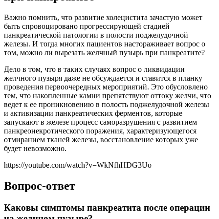
Важно помнить, что развитие холецистита зачастую может
быть спровоцировано прогрессирующей стадией
панкреатической патологии в полости поджелудочной
железы. И тогда многих пациентов настораживает вопрос о
том, можно ли вырезать желчный пузырь при панкреатите?
Дело в том, что в таких случаях вопрос о ликвидации
желчного пузыря даже не обсуждается и ставится в планку
проведения первоочередных мероприятий. Это обусловлено
тем, что накопленные камни препятствуют оттоку желчи, что
ведет к ее проникновению в полость поджелудочной железы
и активизации панкреатических ферментов, которые
запускают в железе процесс саморазрушения с развитием
панкреонекротического поражения, характеризующегося
отмиранием тканей железы, восстановление которых уже
будет невозможно.
https://youtube.com/watch?v=WkNfhHDG3Uo
Вопрос-ответ
Каковы симптомы панкреатита после операции
на желчном пузыре?