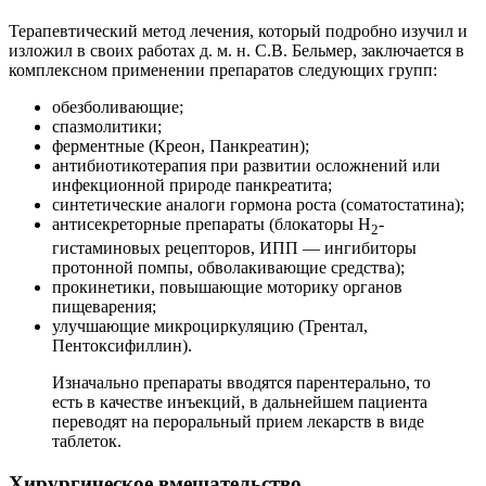
Терапевтический метод лечения, который подробно изучил и
изложил в своих работах д. м. н. С.В. Бельмер, заключается в
комплексном применении препаратов следующих групп:
обезболивающие;
спазмолитики;
ферментные (Креон, Панкреатин);
антибиотикотерапия при развитии осложнений или
инфекционной природе панкреатита;
синтетические аналоги гормона роста (соматостатина);
антисекреторные препараты (блокаторы Н
-
2
гистаминовых рецепторов, ИПП — ингибиторы
протонной помпы, обволакивающие средства);
прокинетики, повышающие моторику органов
пищеварения;
улучшающие микроциркуляцию (Трентал,
Пентоксифиллин).
Изначально препараты вводятся парентерально, то
есть в качестве инъекций, в дальнейшем пациента
переводят на пероральный прием лекарств в виде
таблеток.
Хирургическое вмешательство