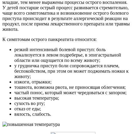
младше, тем менее выражены процессы острого воспаления.
У детей постарше острый процесс развивается стремительно,
чаще всего симптоматика и возникновение острого болевого
приступа происходит в результате аллергической реакции на
продукт, после приема лекарственного препарата или травмы
живота.
К симптомам острого панкреатита относится:
резкий интенсивный болевой приступ: боль
локализуется в левом подреберье, в эпигастральной
области или ощущается по всему животу;
у грудничка приступ боли сопровождается плачем,
беспокойством, при этом он может поджимать ножки к
животу;
изжоги, отрыжки;
тошнота, возможна рвота, не приносящая облегчения;
частый понос, который может чередоваться с запором;
высокая температура;
сухость во рту;
отказ от еды;
вялость, слабость.