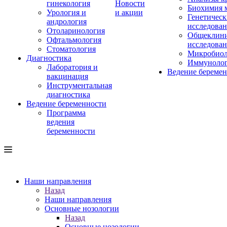
гинекология
Новости
Биохимия 
Урология и
и акции
Генетическ
андрология
исследова
Отоларинология
Общеклини
Офтальмология
исследова
Стоматология
Микробиол
Диагностика
Иммуноло
Лаборатория и
Ведение береме
вакцинация
Инструментальная
диагностика
Ведение беременности
Программа
ведения
беременности
Наши направления
Назад
Наши направления
Основные нозологии
Назад
Основные нозологии