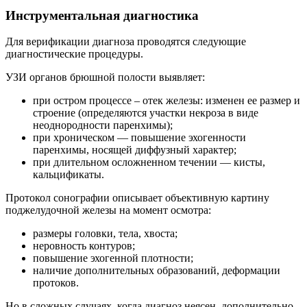
Инструментальная диагностика
Для верификации диагноза проводятся следующие
диагностические процедуры.
УЗИ органов брюшной полости выявляет:
при остром процессе – отек железы: изменен ее размер и
строение (определяются участки некроза в виде
неоднородности паренхимы);
при хроническом — повышение эхогенности
паренхимы, носящей диффузный характер;
при длительном осложненном течении — кисты,
кальцификаты.
Протокол сонографии описывает объективную картину
поджелудочной железы на момент осмотра:
размеры головки, тела, хвоста;
неровность контуров;
повышение эхогенной плотности;
наличие дополнительных образований, деформации
протоков.
Но в сложных случаях, когда диагноз неясен, дополнительно