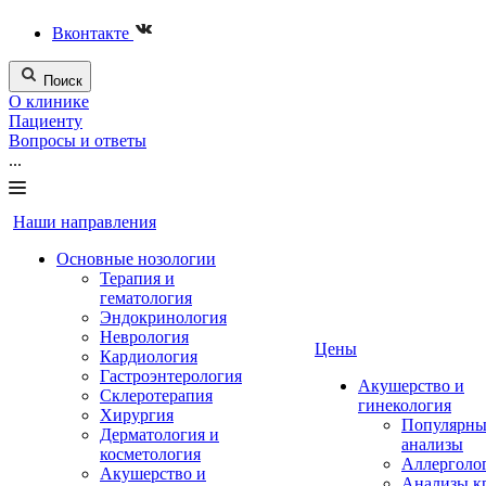
Вконтакте
Поиск
О клинике
Пациенту
Вопросы и ответы
...
Наши направления
Основные нозологии
Терапия и
гематология
Эндокринология
Неврология
Цены
Кардиология
Гастроэнтерология
Акушерство и
Склеротерапия
гинекология
Хирургия
Популярны
Дерматология и
анализы
косметология
Аллерголо
Акушерство и
Анализы к