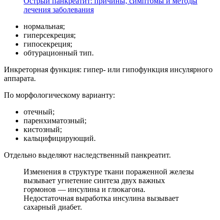
Острый панкреатит: причины, симптомы и методы
лечения заболевания
нормальная;
гиперсекреция;
гипосекреция;
обтурационный тип.
Инкреторная функция: гипер- или гипофункция инсулярного
аппарата.
По морфологическому варианту:
отечный;
паренхиматозный;
кистозный;
кальцифицирующий.
Отдельно выделяют наследственный панкреатит.
Изменения в структуре ткани пораженной железы
вызывает угнетение синтеза двух важных
гормонов — инсулина и глюкагона.
Недостаточная выработка инсулина вызывает
сахарный диабет.