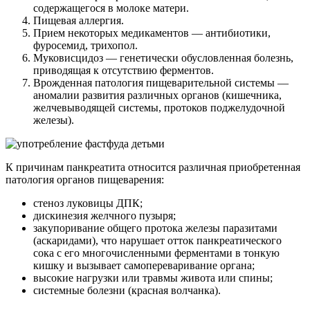
содержащегося в молоке матери.
Пищевая аллергия.
Прием некоторых медикаментов — антибиотики,
фуросемид, трихопол.
Муковисцидоз — генетически обусловленная болезнь,
приводящая к отсутствию ферментов.
Врожденная патология пищеварительной системы —
аномалии развития различных органов (кишечника,
желчевыводящей системы, протоков поджелудочной
железы).
К причинам панкреатита относится различная приобретенная
патология органов пищеварения:
стеноз луковицы ДПК;
дискинезия желчного пузыря;
закупоривание общего протока железы паразитами
(аскаридами), что нарушает отток панкреатического
сока с его многочисленными ферментами в тонкую
кишку и вызывает самопереваривание органа;
высокие нагрузки или травмы живота или спины;
системные болезни (красная волчанка).