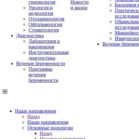
гинекология
Новости
Биохимия 
Урология и
и акции
Генетическ
андрология
исследова
Отоларинология
Общеклини
Офтальмология
исследова
Стоматология
Микробиол
Диагностика
Иммуноло
Лаборатория и
Ведение береме
вакцинация
Инструментальная
диагностика
Ведение беременности
Программа
ведения
беременности
Наши направления
Назад
Наши направления
Основные нозологии
Назад
Основные нозологии