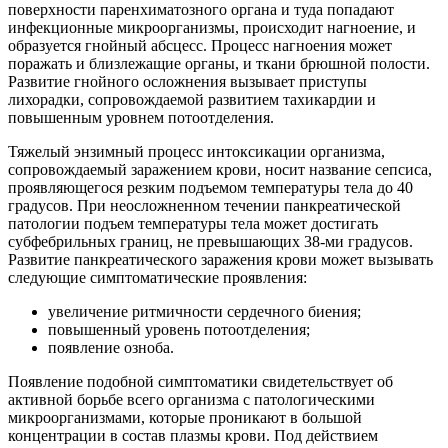
поверхности паренхиматозного органа и туда попадают
инфекционные микроорганизмы, происходит нагноение, и
образуется гнойный абсцесс. Процесс нагноения может
поражать и близлежащие органы, и ткани брюшной полости.
Развитие гнойного осложнения вызывает приступы
лихорадки, сопровождаемой развитием тахикардии и
повышенным уровнем потоотделения.
Тяжелый энзимный процесс интоксикации организма,
сопровождаемый заражением крови, носит название сепсиса,
проявляющегося резким подъемом температуры тела до 40
градусов. При неосложненном течении панкреатической
патологии подъем температуры тела может достигать
субфебрильных границ, не превышающих 38-ми градусов.
Развитие панкреатического заражения крови может вызывать
следующие симптоматические проявления:
увеличение ритмичности сердечного биения;
повышенный уровень потоотделения;
появление озноба.
Появление подобной симптоматики свидетельствует об
активной борьбе всего организма с патологическими
микроорганизмами, которые проникают в большой
концентрации в состав плазмы крови. Под действием