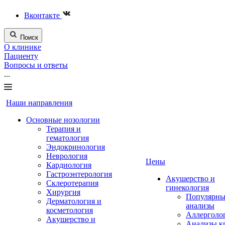
Вконтакте
Поиск
О клинике
Пациенту
Вопросы и ответы
...
Наши направления
Основные нозологии
Терапия и
гематология
Эндокринология
Неврология
Цены
Кардиология
Гастроэнтерология
Акушерство и
Склеротерапия
гинекология
Хирургия
Популярны
Дерматология и
анализы
косметология
Аллерголо
Акушерство и
Анализы к