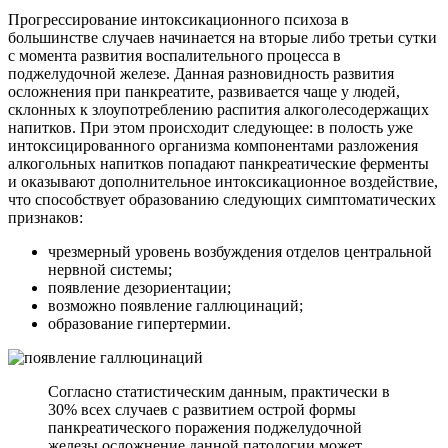
Прогрессирование интоксикационного психоза в
большинстве случаев начинается на вторые либо третьи сутки
с момента развития воспалительного процесса в
поджелудочной железе. Данная разновидность развития
осложнения при панкреатите, развивается чаще у людей,
склонных к злоупотреблению распития алкоголесодержащих
напитков. При этом происходит следующее: в полость уже
интоксицированного организма компонентами разложения
алкогольных напитков попадают панкреатические ферменты
и оказывают дополнительное интоксикационное воздействие,
что способствует образованию следующих симптоматических
признаков:
чрезмерный уровень возбуждения отделов центральной
нервной системы;
появление дезориентации;
возможно появление галлюцинаций;
образование гипертермии.
Согласно статистическим данным, практически в
30% всех случаев с развитием острой формы
панкреатического поражения поджелудочной
железы осложнение данной патологии может