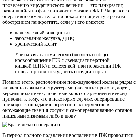
проведению хирургического лечения — это панкреатит,
развившийся на фоне патологии органов ЖКТ. Чаще всего
оперативное вмешательство показано пациенту с резким
обострением панкреатита, если у него имеется:
калькулезный холецистит;
заболевания желудка, ДПК;
хронический колит.
Учитывая анатомическую близость и общее
кровообращение ПЖ с двенадцатиперстной
кишкой (ДПК) и селезенкой, при поражении ПЖ
иногда приходится удалять соседний орган.
Помимо этого, расположение поджелудочной железы рядом с
жизненно важными структурами (желчные протоки, аорта,
верхняя полая вена, почечные ворота с артерией и веной)
приводит к тому, что в некоторых случаях оперирование
приводит к попаданию агрессивных ферментов в
окружающие ткани и сосуды и самоперевариванию органов
пищевыми энзимами либо к шоку.
В период полного подавления воспаления в ПЖ проводится