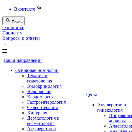
Вконтакте
Поиск
О клинике
Пациенту
Вопросы и ответы
...
Наши направления
Основные нозологии
Терапия и
гематология
Эндокринология
Неврология
Цены
Кардиология
Гастроэнтерология
Акушерство и
Склеротерапия
гинекология
Хирургия
Популярны
Дерматология и
анализы
косметология
Аллерголо
Акушерство и
Анализы к