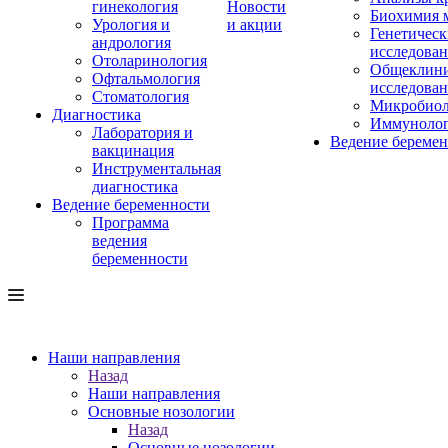
гинекология
Новости
Биохимия 
Урология и
и акции
Генетическ
андрология
исследова
Отоларинология
Общеклини
Офтальмология
исследова
Стоматология
Микробиол
Диагностика
Иммуноло
Лаборатория и
Ведение береме
вакцинация
Инструментальная
диагностика
Ведение беременности
Программа
ведения
беременности
Наши направления
Назад
Наши направления
Основные нозологии
Назад
Основные нозологии