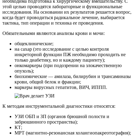
необходима подготовка к хирургическому вмешательству. С
этой целью проводятся лабораторные и функциональные
исследования. На основании их результатов решается вопрос,
когда будет проводиться радикальное лечение, выбирается
тактика, тип операции и техника ее проведения.
Обязательными являются анализы крови и мочи:
общеклинические;
на сахар (это исследование с целью контроля
инкреторной функции ПЖ необходимо проходить не
только диабетику, но и каждому пациенту);
онкомаркеры (при подозрении на злокачественную
опухоль);
биохимические — амилаза, билирубин и трансаминазы
крови, общий белок и фракции;
маркеры вирусных гепатитов, ВИЧ, ИППП.
К методам инструментальной диагностики относятся:
УЗИ ОБП и ЗП (органов брюшной полости и
забрюшинного пространства);
КТ;
МРТ (магнитно-резонансная холангиопакреотография);