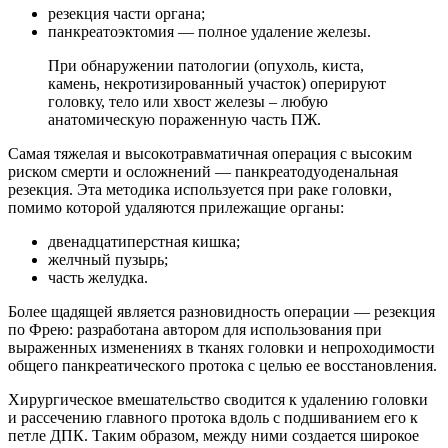
резекция части органа;
панкреатоэктомия — полное удаление железы.
При обнаружении патологии (опухоль, киста,
камень, некротизированный участок) оперируют
головку, тело или хвост железы – любую
анатомическую пораженную часть ПЖ.
Самая тяжелая и высокотравматичная операция с высоким
риском смерти и осложнений — панкреатодуоденальная
резекция. Эта методика используется при раке головки,
помимо которой удаляются прилежащие органы:
двенадцатиперстная кишка;
желчный пузырь;
часть желудка.
Более щадящей является разновидность операции — резекция
по Фрею: разработана автором для использования при
выраженных изменениях в тканях головки и непроходимости
общего панкреатического протока с целью ее восстановления.
Хирургическое вмешательство сводится к удалению головки
и рассечению главного протока вдоль с подшиванием его к
петле ДПК. Таким образом, между ними создается широкое