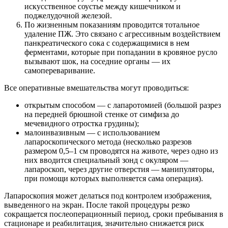
искусственное соустье между кишечником и
поджелудочной железой.
По жизненным показаниям проводится тотальное
удаление ПЖ. Это связано с агрессивным воздействием
панкреатического сока с содержащимися в нем
ферментами, которые при попадании в кровяное русло
вызывают шок, на соседние органы — их
самопереваривание.
Все оперативные вмешательства могут проводиться:
открытым способом — с лапаротомией (большой разрез
на передней брюшной стенке от симфиза до
мечевидного отростка грудины);
малоинвазивным — с использованием
лапароскопического метода (несколько разрезов
размером 0,5–1 см проводятся на животе, через одно из
них вводится специальный зонд с окуляром —
лапароскоп, через другие отверстия — манипуляторы,
при помощи которых выполняется сама операция).
Лапароскопия может делаться под контролем изображения,
выведенного на экран. После такой процедуры резко
сокращается послеоперационный период, сроки пребывания в
стационаре и реабилитация, значительно снижается риск