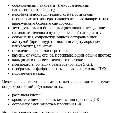
осложненный панкреатит (геморрагический,
панкреонекроз, абсцесс);
неэффективность длительного, на протяжении
нескольких лет консервативного лечения панкреатита с
выраженным болевым синдромом;
деструктивный и билиарный (возникший вследствие
патологии желчного пузыря и печени) панкреатит;
осложнения, сопровождающиеся обтурационной
желтухой (при индуративном и псевдотуморозном
панкреатите), асцитом;
появление признаков перитонита;
камень, опухоль, стеноз, перекрывающий общий проток;
кальцинат в просвете желчного протока;
псевдокисты больших размеров (больше 5 см);
необратимые фиброзные изменения в паренхиме ПЖ;
подозрение на рак.
Неотложное оперативное вмешательство проводится в случае
острых состояний, обусловленных:
разрывом кисты;
кровотечением в полость кисты или просвет ДПК;
острой травмой живота в проекции ПЖ.
Но также существуют относительные показания к