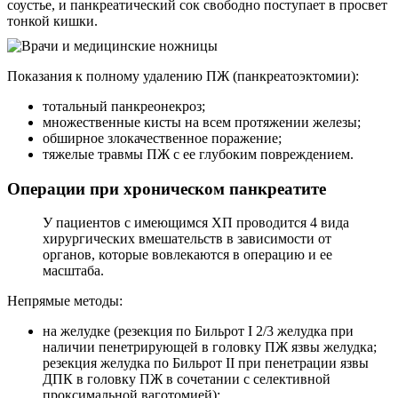
соустье, и панкреатический сок свободно поступает в просвет
тонкой кишки.
Показания к полному удалению ПЖ (панкреатоэктомии):
тотальный панкреонекроз;
множественные кисты на всем протяжении железы;
обширное злокачественное поражение;
тяжелые травмы ПЖ с ее глубоким повреждением.
Операции при хроническом панкреатите
У пациентов с имеющимся ХП проводится 4 вида
хирургических вмешательств в зависимости от
органов, которые вовлекаются в операцию и ее
масштаба.
Непрямые методы:
на желудке (резекция по Бильрот I 2/3 желудка при
наличии пенетрирующей в головку ПЖ язвы желудка;
резекция желудка по Бильрот II при пенетрации язвы
ДПК в головку ПЖ в сочетании с селективной
проксимальной ваготомией);