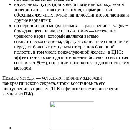
на желчных путях (при холелитиазе или калькулезном
холецистите — холецистэктомия; формирование
обходных желчных путей; папиллосфинктеропластика и
другие варианты);
на нервной системе (ваготомия — рассечение n. vagus −
блуждающего нерва, спланхэктомия — иссечение
чревного нерва, который является ветвью
симпатического ствола, образует солнечное сплетение и
передает болевые импульсы от органов брюшной
полости, в том числе поджелудочной железы, в ЦНС;
эффективность метода в отношении болевого симптома
составляет 80%), операции проводятся эндоскопическим
методом.
Прямые методы — устраняют причину задержки
панкреатического секрета, чтобы восстановить его
поступление в просвет ДПК (сфинктеротомия; иссечение
камней из ПЖ).