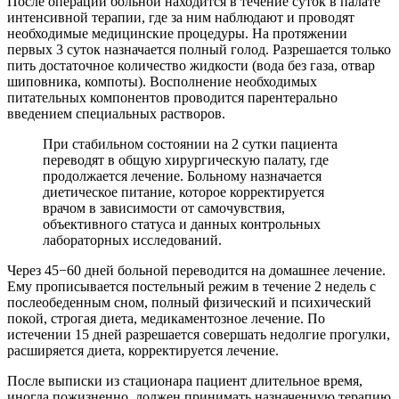
После операции больной находится в течение суток в палате
интенсивной терапии, где за ним наблюдают и проводят
необходимые медицинские процедуры. На протяжении
первых 3 суток назначается полный голод. Разрешается только
пить достаточное количество жидкости (вода без газа, отвар
шиповника, компоты). Восполнение необходимых
питательных компонентов проводится парентерально
введением специальных растворов.
При стабильном состоянии на 2 сутки пациента
переводят в общую хирургическую палату, где
продолжается лечение. Больному назначается
диетическое питание, которое корректируется
врачом в зависимости от самочувствия,
объективного статуса и данных контрольных
лабораторных исследований.
Через 45−60 дней больной переводится на домашнее лечение.
Ему прописывается постельный режим в течение 2 недель с
послеобеденным сном, полный физический и психический
покой, строгая диета, медикаментозное лечение. По
истечении 15 дней разрешается совершать недолгие прогулки,
расширяется диета, корректируется лечение.
После выписки из стационара пациент длительное время,
иногда пожизненно, должен принимать назначенную терапию