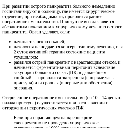
При развитии острого панкреатита больного немедленно
госпитализируют в больницу, где имеется хирургическое
отделение, при необходимости, проводится раннее
оперативное вмешательство. Приступ не всегда является
абсолютным показанием к хирургическому лечению острого
панкреатита. Орган удаляют, если:
начинается некроз тканей;
патология не поддается консервативному лечению, и за
2 суток активной терапии состояние пациента
ухудшилось;
развился острый панкреатит с нарастающим отеком, и
начинается ферментативный перитонит вследствие
закупорки большого соска ДПК, в дальнейшем –
гнойный — проводится экстренная (в первые часы
приступа) или срочная (в первые дни обострения)
операция.
Отсроченное оперативное вмешательство (на 10—14 день от
начала приступа) осуществляется при расплавлении и
отторжении некротических участков ПЖ.
Если при нарастающем панкреонекрозе
своевременно не проведено хирургическое
вмешательство, в 100% случаев наступает смерть.