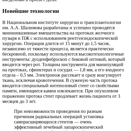
Новейшие технологии
В Национальном институте хирургии и трансплантологии
им. А.А. Шалимова разработаны и успешно проводятся
миниинвазивные вмешательства на протоках желчного
пузыря и ПЖ с использованием рентгенэндоскопической
хирургии. Операция длится от 15 минут до 1,5 часов,
независимо от тяжести процесса, является практически
бескровной, поскольку используются высокотехнологичные
инструменты: дуоденфиброскоп с боковой оптикой, который
вводится через рот. Толщина инструмента для манипуляций
на протоках, сфинктерах и сосудах — 1,8 мм, а его входного
отдела – 0,5 мм. Электронож рассекает и сразу коагулирует
ткань, исключая кровотечения. В суженую часть протока
вводится специальный нитеноловый стент со свойствами
памяти, имеющиеся камни извлекаются. При опухолевом
поражении протока стент продлевает жизнь пациента от 3
месяцев до 3 лет.
При невозможности проведения по разным
причинам радикальных операций установка
саморасширяющихся стентов — очень
эффективный лечебный лапароскопический