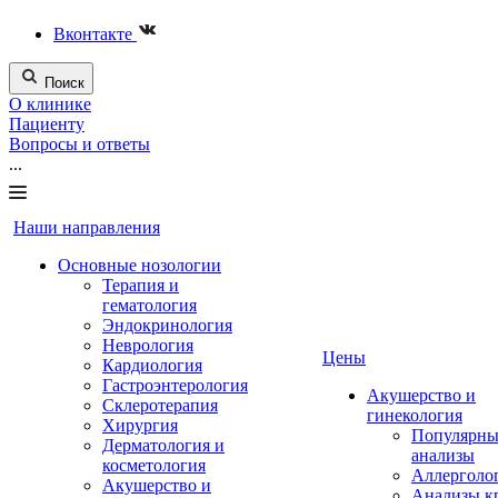
Вконтакте
Поиск
О клинике
Пациенту
Вопросы и ответы
...
Наши направления
Основные нозологии
Терапия и
гематология
Эндокринология
Неврология
Цены
Кардиология
Гастроэнтерология
Акушерство и
Склеротерапия
гинекология
Хирургия
Популярны
Дерматология и
анализы
косметология
Аллерголо
Акушерство и
Анализы к