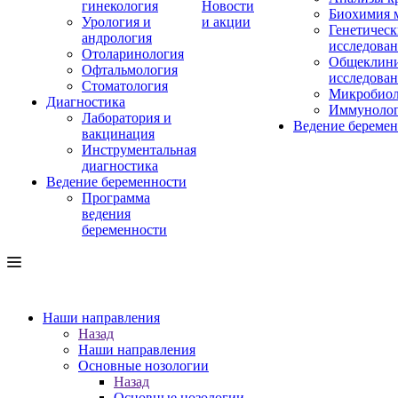
гинекология
Новости
Биохимия 
Урология и
и акции
Генетическ
андрология
исследова
Отоларинология
Общеклини
Офтальмология
исследова
Стоматология
Микробиол
Диагностика
Иммуноло
Лаборатория и
Ведение береме
вакцинация
Инструментальная
диагностика
Ведение беременности
Программа
ведения
беременности
Наши направления
Назад
Наши направления
Основные нозологии
Назад
Основные нозологии