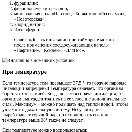
фурацилин;
физиологический раствор;
минеральная вода «Нарзан», «Боржоми», «Ессентуки»,
«Новотерская»;
хлорид натрия;
Интерферон.
Совет: «Делать ингаляции при гайморите можно
после применения сосудосуживающих капель:
«Нафтизин», «Ксилен», «ДляНос».
При температуре
Если температура тела превышает 37,5 °, то горячие паровые
ингаляции запрещены! Температура означает, что организм
борется с инфекцией. Когда делается горячая ингаляция, то
организм вынужден тратить на ее усвоение дополнительные
силы. Максимум – можно подышать над теплой водой, чтобы
увлажнить дыхательную систему. Небулайзер не
вырабатывает горячий пар, но использовать его при
температуре выше 38° также не следует.
При температуре можно воспользоваться: