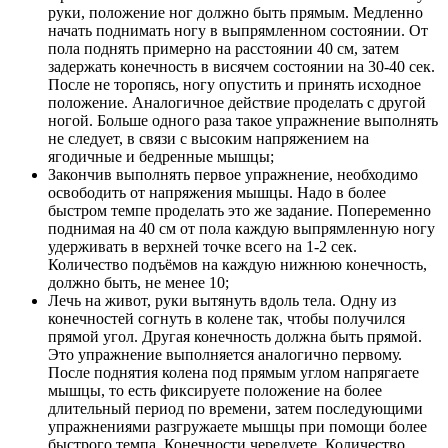
руки, положение ног должно быть прямым. Медленно
начать поднимать ногу в выпрямленном состоянии. От
пола поднять примерно на расстоянии 40 см, затем
задержать конечность в висячем состоянии на 30-40 сек.
После не торопясь, ногу опустить и принять исходное
положение. Аналогичное действие проделать с другой
ногой. Больше одного раза такое упражнение выполнять
не следует, в связи с высоким напряжением на
ягодичные и бедренные мышцы;
Закончив выполнять первое упражнение, необходимо
освободить от напряжения мышцы. Надо в более
быстром темпе проделать это же задание. Попеременно
поднимая на 40 см от пола каждую выпрямленную ногу
удерживать в верхней точке всего на 1-2 сек.
Количество подъёмов на каждую нижнюю конечность,
должно быть, не менее 10;
Лечь на живот, руки вытянуть вдоль тела. Одну из
конечностей согнуть в колене так, чтобы получился
прямой угол. Другая конечность должна быть прямой.
Это упражнение выполняется аналогично первому.
После поднятия колена под прямым углом напрягаете
мышцы, то есть фиксируете положение на более
длительный период по времени, затем последующими
упражнениями разгружаете мышцы при помощи более
быстрого темпа. Конечности чередуете. Количество