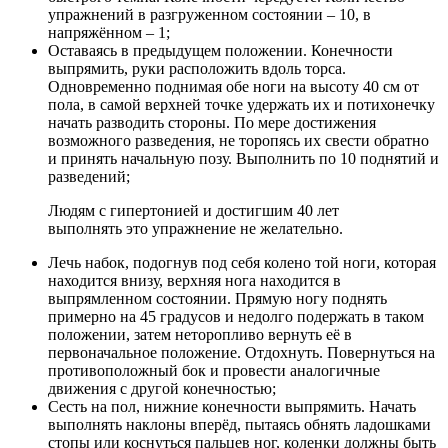
упражнений в разгруженном состоянии – 10, в
напряжённом – 1;
Оставаясь в предыдущем положении. Конечности
выпрямить, руки расположить вдоль торса.
Одновременно поднимая обе ноги на высоту 40 см от
пола, в самой верхней точке удержать их и потихонечку
начать разводить стороны. По мере достижения
возможного разведения, не торопясь их свести обратно
и принять начальную позу. Выполнить по 10 поднятий и
разведений;
Людям с гипертонией и достигшим 40 лет
выполнять это упражнение не желательно.
Лечь набок, подогнув под себя колено той ноги, которая
находится внизу, верхняя нога находится в
выпрямленном состоянии. Прямую ногу поднять
примерно на 45 градусов и недолго подержать в таком
положении, затем неторопливо вернуть её в
первоначальное положение. Отдохнуть. Повернуться на
противоположный бок и провести аналогичные
движения с другой конечностью;
Сесть на пол, нижние конечности выпрямить. Начать
выполнять наклоны вперёд, пытаясь обнять ладошками
стопы или коснуться пальцев ног, коленки должны быть