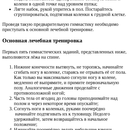
колени в одной точке над уровнем пупка;
Лягте набок, рукой упритесь в пол. Постарайтесь
сгруппироваться, подтягивая коленки к грудной клетке.
Проведя такую предварительную гимнастику необходимо
приступать к основной лечебной тренировке.
Основная лечебная тренировка
Первых пять гимнастических заданий, представленных ниже,
выполняются лёжа на спине.
Нижние конечности вытянуть, не торопясь, начинайте
сгибать ногу в коленке, стараясь не отрывать её от пола.
Как только вы максимально согнули ногу в колене,
медленно её выпрямите, и примите первоначальную
позу. Аналогичные движения проделайте с
противоположной ногой;
Часть тела от ягодиц до головы приподнимайте над
полом и через некоторое время опускайте;
Согнуть ноги в коленках, руками поочерёдно
начинайте подтягивать их к туловищу. Недолго
удерживайте, затем возвращайтесь в начальное
положение;
Начинайте поочерёдно делать небольшие взмахи