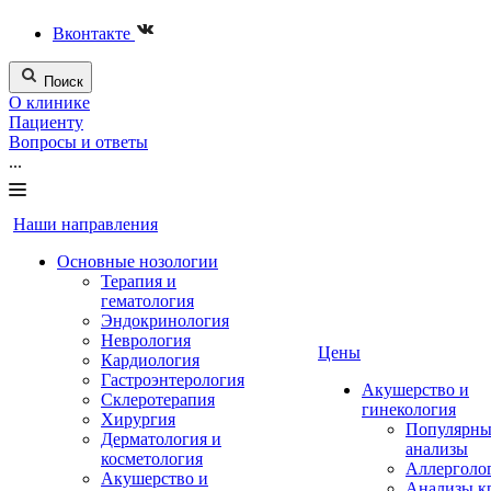
Вконтакте
Поиск
О клинике
Пациенту
Вопросы и ответы
...
Наши направления
Основные нозологии
Терапия и
гематология
Эндокринология
Неврология
Цены
Кардиология
Гастроэнтерология
Акушерство и
Склеротерапия
гинекология
Хирургия
Популярны
Дерматология и
анализы
косметология
Аллерголо
Акушерство и
Анализы к