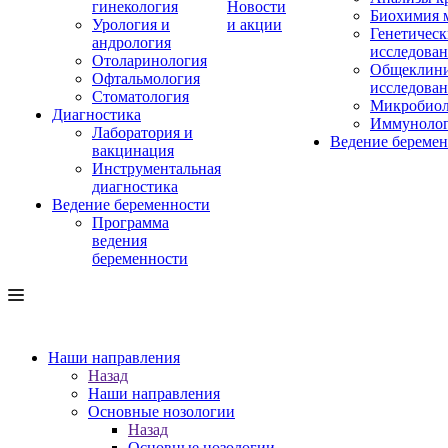
гинекология
Новости
Биохимия 
Урология и
и акции
Генетическ
андрология
исследова
Отоларинология
Общеклини
Офтальмология
исследова
Стоматология
Микробиол
Диагностика
Иммуноло
Лаборатория и
Ведение береме
вакцинация
Инструментальная
диагностика
Ведение беременности
Программа
ведения
беременности
Наши направления
Назад
Наши направления
Основные нозологии
Назад
Основные нозологии