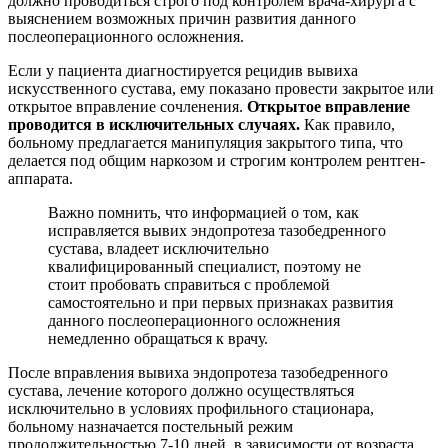
должно проводиться строго под контролем врача-хирурга с
выяснением возможных причин развития данного
послеоперационного осложнения.
Если у пациента диагностируется рецидив вывиха
искусственного сустава, ему показано провести закрытое или
открытое вправление сочленения.
Открытое вправление
проводится в исключительных случаях.
Как правило,
больному предлагается манипуляция закрытого типа, что
делается под общим наркозом и строгим контролем рентген-
аппарата.
Важно помнить, что информацией о том, как
исправляется вывих эндопротеза тазобедренного
сустава, владеет исключительно
квалифицированный специалист, поэтому не
стоит пробовать справиться с проблемой
самостоятельно и при первых признаках развития
данного послеоперационного осложнения
немедленно обращаться к врачу.
После вправления вывиха эндопротеза тазобедренного
сустава, лечение которого должно осуществляться
исключительно в условиях профильного стационара,
больному назначается постельный режим
продолжительностью 7-10 дней, в зависимости от возраста