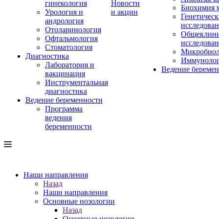
гинекология
Новости
Биохимия 
Урология и
и акции
Генетическ
андрология
исследова
Отоларинология
Общеклини
Офтальмология
исследова
Стоматология
Микробиол
Диагностика
Иммуноло
Лаборатория и
Ведение береме
вакцинация
Инструментальная
диагностика
Ведение беременности
Программа
ведения
беременности
Наши направления
Назад
Наши направления
Основные нозологии
Назад
Основные нозологии