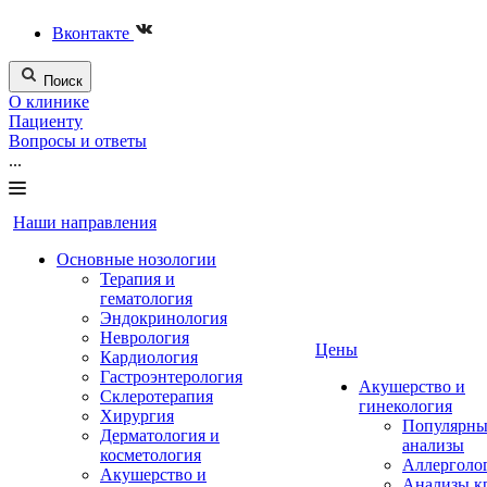
Вконтакте
Поиск
О клинике
Пациенту
Вопросы и ответы
...
Наши направления
Основные нозологии
Терапия и
гематология
Эндокринология
Неврология
Цены
Кардиология
Гастроэнтерология
Акушерство и
Склеротерапия
гинекология
Хирургия
Популярны
Дерматология и
анализы
косметология
Аллерголо
Акушерство и
Анализы к