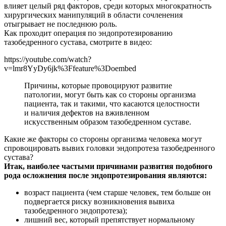
влияет целый ряд факторов, среди которых многократность
хирургических манипуляций в области сочленения
отыгрывает не последнюю роль.
Как проходит операция по эндопротезированию
тазобедренного сустава, смотрите в видео:
https://youtube.com/watch?
v=lmr8YyDy6jk%3Ffeature%3Doembed
Причины, которые провоцируют развитие
патологии, могут быть как со стороны организма
пациента, так и такими, что касаются целостности
и наличия дефектов на вживленном
искусственным образом тазобедренном суставе.
Какие же факторы со стороны организма человека могут
спровоцировать вывих головки эндопротеза тазобедренного
сустава?
Итак, наиболее частыми причинами развития подобного
рода осложнения после эндопротезирования являются:
возраст пациента (чем старше человек, тем больше он
подвергается риску возникновения вывиха
тазобедренного эндопротеза);
лишний вес, который препятствует нормальному