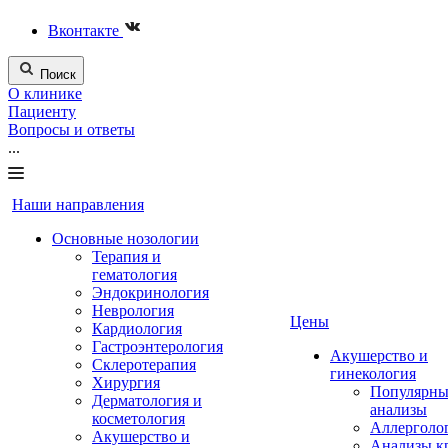
Вконтакте
Поиск
О клинике
Пациенту
Вопросы и ответы
...
Наши направления
Основные нозологии
Терапия и
гематология
Эндокринология
Неврология
Цены
Кардиология
Гастроэнтерология
Акушерство и
Склеротерапия
гинекология
Хирургия
Популярны
Дерматология и
анализы
косметология
Аллерголо
Акушерство и
Анализы к