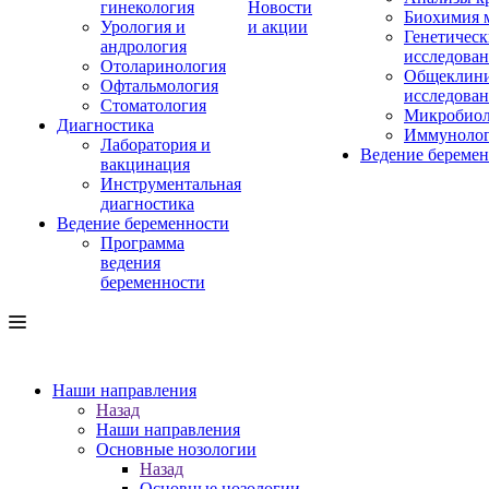
гинекология
Новости
Биохимия 
Урология и
и акции
Генетическ
андрология
исследова
Отоларинология
Общеклини
Офтальмология
исследова
Стоматология
Микробиол
Диагностика
Иммуноло
Лаборатория и
Ведение береме
вакцинация
Инструментальная
диагностика
Ведение беременности
Программа
ведения
беременности
Наши направления
Назад
Наши направления
Основные нозологии
Назад
Основные нозологии