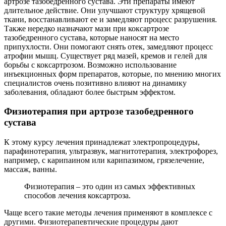
артрозе тазобедренного сустава. Эти препараты имеют
длительное действие. Они улучшают структуру хрящевой
ткани, восстанавливают ее и замедляют процесс разрушения.
Также нередко назначают мази при коксартрозе
тазобедренного сустава, которые наносят на место
припухлости. Они помогают снять отек, замедляют процесс
атрофии мышц. Существует ряд мазей, кремов и гелей для
борьбы с коксартрозом. Возможно использование
инъекционных форм препаратов, которые, по мнению многих
специалистов очень позитивно влияют на динамику
заболевания, обладают более быстрым эффектом.
Физиотерапия при артрозе тазобедренного
сустава
К этому курсу лечения принадлежат электропроцедуры,
парафинотерапия, ультразвук, магнитотерапия, электрофорез,
например, с карипаином или карипазимом, грязелечение,
массаж, ванны.
Физиотерапия – это один из самых эффективных
способов лечения коксартроза.
Чаще всего такие методы лечения применяют в комплексе с
другими. Физиотерапевтические процедуры дают