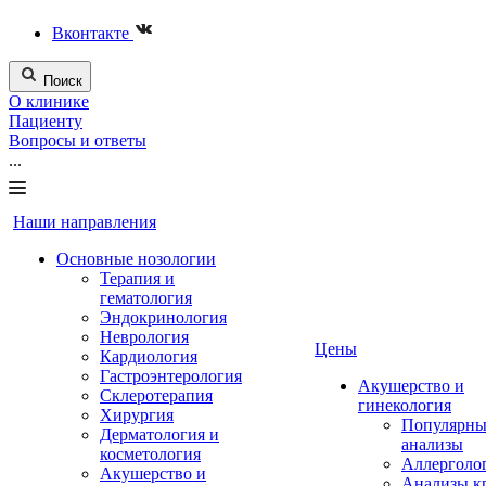
Вконтакте
Поиск
О клинике
Пациенту
Вопросы и ответы
...
Наши направления
Основные нозологии
Терапия и
гематология
Эндокринология
Неврология
Цены
Кардиология
Гастроэнтерология
Акушерство и
Склеротерапия
гинекология
Хирургия
Популярны
Дерматология и
анализы
косметология
Аллерголо
Акушерство и
Анализы к