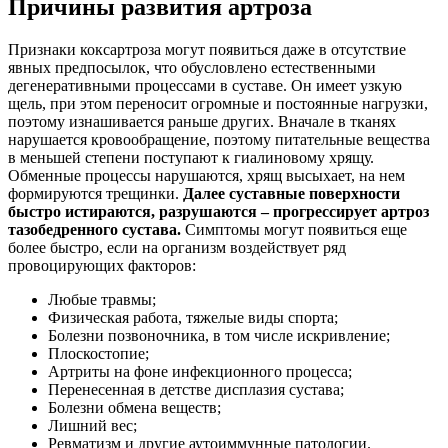
Причины развития артроза
Признаки коксартроза могут появиться даже в отсутствие
явных предпосылок, что обусловлено естественными
дегенеративными процессами в суставе. Он имеет узкую
щель, при этом переносит огромные и постоянные нагрузки,
поэтому изнашивается раньше других. Вначале в тканях
нарушается кровообращение, поэтому питательные вещества
в меньшей степени поступают к гиалиновому хрящу.
Обменные процессы нарушаются, хрящ высыхает, на нем
формируются трещинки.
Далее суставные поверхности
быстро истираются, разрушаются – прогрессирует артроз
тазобедренного сустава.
Симптомы могут появиться еще
более быстро, если на организм воздействует ряд
провоцирующих факторов:
Любые травмы;
Физическая работа, тяжелые виды спорта;
Болезни позвоночника, в том числе искривление;
Плоскостопие;
Артриты на фоне инфекционного процесса;
Перенесенная в детстве дисплазия сустава;
Болезни обмена веществ;
Лишний вес;
Ревматизм и другие аутоиммунные патологии.