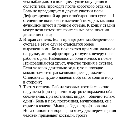
чем наблюдаются ноющие, тупые ощущения в
области таза (проходят после короткого отдыха).
Боль не иррадиирует в другие участки ноги.
Деформирующий артроз тазобедренного сустава 1
степени не вызывает изменений походки, мышцы
функционируют в полном объеме. К концу стадии
могут появляться незначительные ограничения
движения ноги;
Вторая степень. Боли при артрозе тазобедренного
сустава в этом случае становятся более
выраженными. Боль появляется при минимальной
нагрузке, дискомфорт присутствует к вечеру после
рабочего дня. Наблюдаются боли ночью, в покое.
Присоединяются хруст, чувство трения в суставе.
Если человек длительно ходит, то в походке
можно заметить раскачивающиеся движения.
Становится трудно надевать обувь, отводить ногу
в сторону;
Третья степень. Работа тазовых костей серьезно
нарушена (при первичном артрозе поражены оба
сочленения, при остальных видах – обычно только
один). Боль в паху постоянная, мучительная, она
отдает в колено. Мышцы бедра атрофированы.
Нога становится короче, поэтому для перемещения
человек применяет костыли, трость.