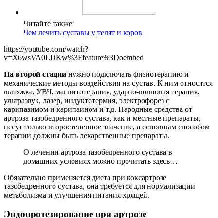
Читайте также:
Чем лечить суставы у телят и коров
https://youtube.com/watch?
v=X6wsVA0LDKw%3Ffeature%3Doembed
На второй стадии
нужно подключать физиотерапию и
механические методы воздействия на сустав. К ним относятся
вытяжка, УВЧ, магнитотерапия, ударно-волновая терапия,
ультразвук, лазер, индуктотермия, электрофорез с
карипазимом и карипаином и т.д. Народные средства от
артроза тазобедренного сустава, как и местные препараты,
несут только второстепенное значение, а основным способом
терапии должны быть лекарственные препараты.
О лечении артроза тазобедренного сустава в
домашних условиях можно прочитать здесь…
Обязательно применяется диета при коксартрозе
тазобедренного сустава, она требуется для нормализации
метаболизма и улучшения питания хрящей.
Эндопротезирование при артрозе