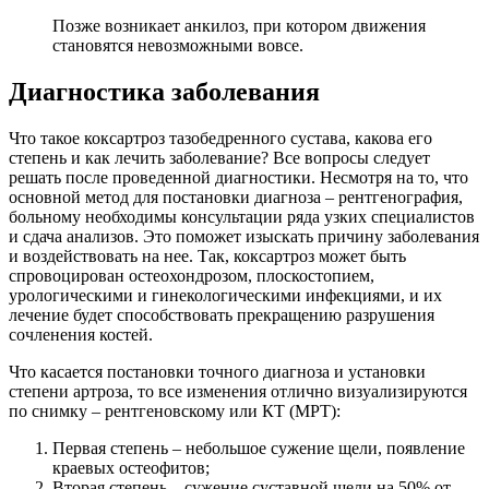
Позже возникает анкилоз, при котором движения
становятся невозможными вовсе.
Диагностика заболевания
Что такое коксартроз тазобедренного сустава, какова его
степень и как лечить заболевание? Все вопросы следует
решать после проведенной диагностики. Несмотря на то, что
основной метод для постановки диагноза – рентгенография,
больному необходимы консультации ряда узких специалистов
и сдача анализов. Это поможет изыскать причину заболевания
и воздействовать на нее. Так, коксартроз может быть
спровоцирован остеохондрозом, плоскостопием,
урологическими и гинекологическими инфекциями, и их
лечение будет способствовать прекращению разрушения
сочленения костей.
Что касается постановки точного диагноза и установки
степени артроза, то все изменения отлично визуализируются
по снимку – рентгеновскому или КТ (МРТ):
Первая степень – небольшое сужение щели, появление
краевых остеофитов;
Вторая степень – сужение суставной щели на 50% от