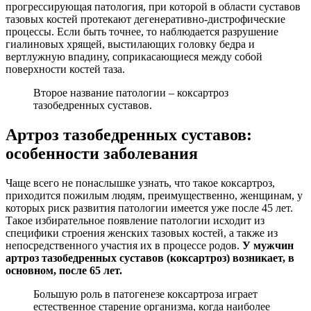
прогрессирующая патология, при которой в области суставов
тазовых костей протекают дегенеративно-дистрофические
процессы. Если быть точнее, то наблюдается разрушение
гиалиновых хрящей, выстилающих головку бедра и
вертлужную впадину, соприкасающиеся между собой
поверхности костей таза.
Второе название патологии – коксартроз
тазобедренных суставов.
Артроз тазобедренных суставов:
особенности заболевания
Чаще всего не понаслышке узнать, что такое коксартроз,
приходится пожилым людям, преимущественно, женщинам, у
которых риск развития патологии имеется уже после 45 лет.
Такое избирательное появление патологии исходит из
специфики строения женских тазовых костей, а также из
непосредственного участия их в процессе родов.
У мужчин
артроз тазобедренных суставов (коксартроз) возникает, в
основном, после 65 лет.
Большую роль в патогенезе коксартроза играет
естественное старение организма, когда наиболее