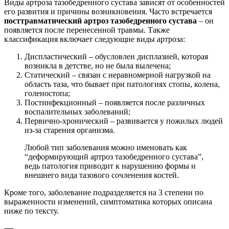
Виды артроза тазобедренного сустава зависят от особенностей
его развития и причины возникновения. Часто встречается
посттравматический артроз тазобедренного сустава
– он
появляется после перенесенной травмы. Также
классификация включает следующие виды артроза:
Диспластический – обусловлен дисплазией, которая
возникла в детстве, но не была вылечена;
Статический – связан с неравномерной нагрузкой на
область таза, что бывает при патологиях стопы, колена,
голеностопа;
Постинфекционный – появляется после различных
воспалительных заболеваний;
Первично-хронический – развивается у пожилых людей
из-за старения организма.
Любой тип заболевания можно именовать как
“деформирующий артроз тазобедренного сустава”,
ведь патология приводит к нарушению формы и
внешнего вида тазового сочленения костей.
Кроме того, заболевание подразделяется на 3 степени по
выраженности изменений, симптоматика которых описана
ниже по тексту.