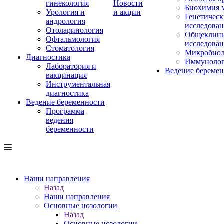
гинекология
Новости
Биохимия 
Урология и
и акции
Генетическ
андрология
исследова
Отоларинология
Общеклини
Офтальмология
исследова
Стоматология
Микробиол
Диагностика
Иммуноло
Лаборатория и
Ведение береме
вакцинация
Инструментальная
диагностика
Ведение беременности
Программа
ведения
беременности
Наши направления
Назад
Наши направления
Основные нозологии
Назад
Основные нозологии