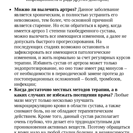
Можно ли вылечить артроз?
Данное заболевание
является хроническим, и полностью устранить его
невозможно, тем более, что основной причиной
является старение. Но если обратиться к врачу, когда
имеется артроз 1 степени тазобедренного сустава,
можно вылечить все имеющиеся изменения, а далее не
допускать быстрого прогрессирования. На
последующих стадиях возможно остановить и
зафиксировать все имеющиеся патологические
изменения, и жить нормально за счет регулярных курсов
терапии. Избавить сустав от артроза может только
эндопротезирование, но оно тоже имеет ряд минусов –
от необходимости в периодической замене протеза до
постоперационных осложнений – болей, тромбозов,
инфекции;
Когда достаточно местных методов терапии, а в
каких случаях не избежать посещения врача?
Любые
мази могут только несколько улучшить
микроциркуляцию крови в области сустава, а также
снимают боль, но не обладают терапевтическим
действием. Кроме того, данный сустав располагает
очень глубоко, что делает его труднодоступным для
проникновения активных веществ. Поэтому обращаться
к врачу надо на любой стадии болезни, в независимости