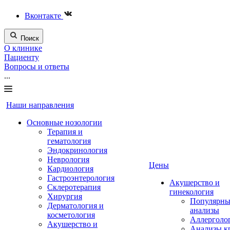
Вконтакте
Поиск
О клинике
Пациенту
Вопросы и ответы
...
Наши направления
Основные нозологии
Терапия и
гематология
Эндокринология
Неврология
Цены
Кардиология
Гастроэнтерология
Акушерство и
Склеротерапия
гинекология
Хирургия
Популярны
Дерматология и
анализы
косметология
Аллерголо
Акушерство и
Анализы к