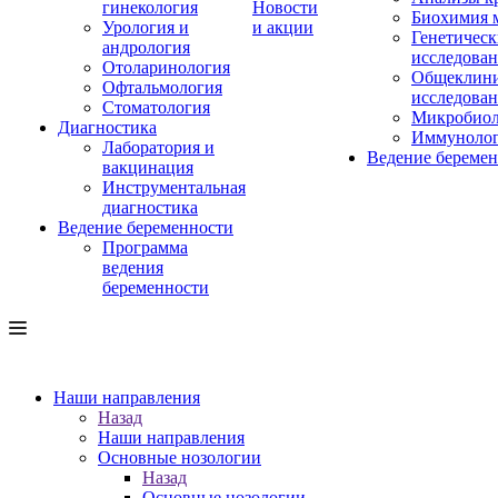
гинекология
Новости
Биохимия 
Урология и
и акции
Генетическ
андрология
исследова
Отоларинология
Общеклини
Офтальмология
исследова
Стоматология
Микробиол
Диагностика
Иммуноло
Лаборатория и
Ведение береме
вакцинация
Инструментальная
диагностика
Ведение беременности
Программа
ведения
беременности
Наши направления
Назад
Наши направления
Основные нозологии
Назад
Основные нозологии