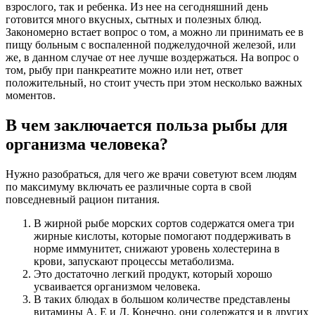
взрослого, так и ребенка. Из нее на сегодняшний день
готовится много вкусных, сытных и полезных блюд.
Закономерно встает вопрос о том, а можно ли принимать ее в
пищу больным с воспаленной поджелудочной железой, или
же, в данном случае от нее лучше воздержаться. На вопрос о
том, рыбу при панкреатите можно или нет, ответ
положительный, но стоит учесть при этом несколько важных
моментов.
В чем заключается польза рыбы для
организма человека?
Нужно разобраться, для чего же врачи советуют всем людям
по максимуму включать ее различные сорта в свой
повседневный рацион питания.
В жирной рыбе морских сортов содержатся омега три
жирные кислоты, которые помогают поддерживать в
норме иммунитет, снижают уровень холестерина в
крови, запускают процессы метаболизма.
Это достаточно легкий продукт, который хорошо
усваивается организмом человека.
В таких блюдах в большом количестве представлены
витамины А, Е и Д. Конечно, они содержатся и в других