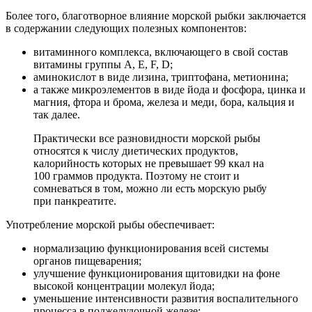
Более того, благотворное влияние морской рыбки заключается
в содержании следующих полезных компонентов:
витаминного комплекса, включающего в свой состав
витамины группы А, Е, F, D;
аминокислот в виде лизина, триптофана, метионина;
а также микроэлементов в виде йода и фосфора, цинка и
магния, фтора и брома, железа и меди, бора, кальция и
так далее.
Практически все разновидности морской рыбы
относятся к числу диетических продуктов,
калорийность которых не превышает 99 ккал на
100 граммов продукта. Поэтому не стоит и
сомневаться в том, можно ли есть морскую рыбу
при панкреатите.
Употребление морской рыбы обеспечивает:
нормализацию функционирования всей системы
органов пищеварения;
улучшение функционирования щитовидки на фоне
высокой концентрации молекул йода;
уменьшение интенсивности развития воспалительного
процесса в поджелудочной железе;