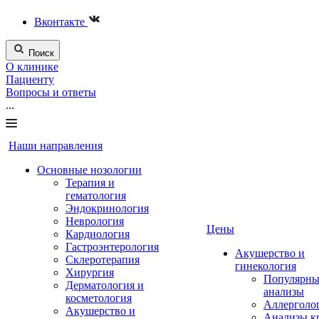
Вконтакте
Поиск
О клинике
Пациенту
Вопросы и ответы
...
Наши направления
Основные нозологии
Терапия и
гематология
Эндокринология
Неврология
Цены
Кардиология
Гастроэнтерология
Акушерство и
Склеротерапия
гинекология
Хирургия
Популярны
Дерматология и
анализы
косметология
Аллерголо
Акушерство и
Анализы к