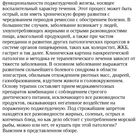
функциональности поджелудочной железы, носящее
воспалительный характер течения. Этот процесс может быть
острый, или иметь хроническую форму развития с
чередованием периодов ремиссии с обострением болезни. В
большинстве случаев, заболевание возникает у людей,
злоупотребляющих жирными и острыми разновидностями
пищи, алкогольной продукцией, а также при частом
переедании и развитии других патологических процессов в
системе органов пищеварения, таких как холецистит, ЖКБ,
гастрит и так далее. Клиническая картина панкреатической
патологии и методика ее терапевтического лечения зависит от
тяжести заболевания. В основном заболевание выражается
развитием сильнейшего болевого синдрома в области
эпигастрия, обильным отхождением рвотных масс, диареей,
газообразованием, вздутием живота и головокружением.
Основу терапии составляет прием медикаментозных
препаратов комбинации с соблюдением строгого
диетического питания, исключающего все разновидности
продуктов, оказывающих негативное воздействие на
пораженную поджелудочную. Под строжайшим запретом
находятся все разновидности жирных, соленых, острых и
копченых блюд, но как дело обстоит с употреблением морской
рыбы, можно или нет, ее кушать при этой патологии?
Выясним в представленном обзоре.