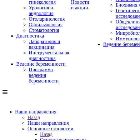
гинекология
Новости
Биохимия 
Урология и
и акции
Генетическ
андрология
исследова
Отоларинология
Общеклини
Офтальмология
исследова
Стоматология
Микробиол
Диагностика
Иммуноло
Лаборатория и
Ведение береме
вакцинация
Инструментальная
диагностика
Ведение беременности
Программа
ведения
беременности
Наши направления
Назад
Наши направления
Основные нозологии
Назад
Основные нозологии