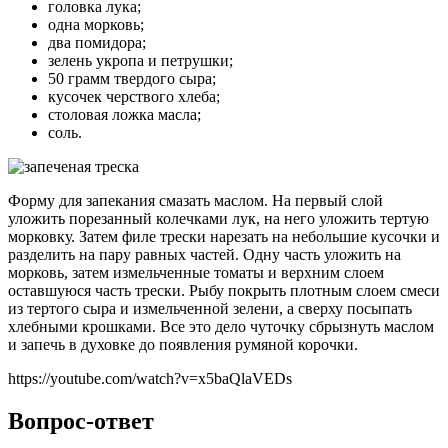
головка лука;
одна морковь;
два помидора;
зелень укропа и петрушки;
50 грамм твердого сыра;
кусочек черствого хлеба;
столовая ложка масла;
соль.
Форму для запекания смазать маслом. На первый слой
уложить порезанный колечками лук, на него уложить тертую
морковку. Затем филе трески нарезать на небольшие кусочки и
разделить на пару равных частей. Одну часть уложить на
морковь, затем измельченные томаты и верхним слоем
оставшуюся часть трески. Рыбу покрыть плотным слоем смеси
из тертого сыра и измельченной зелени, а сверху посыпать
хлебными крошками. Все это дело чуточку сбрызнуть маслом
и запечь в духовке до появления румяной корочки.
https://youtube.com/watch?v=x5baQlaVEDs
Вопрос-ответ