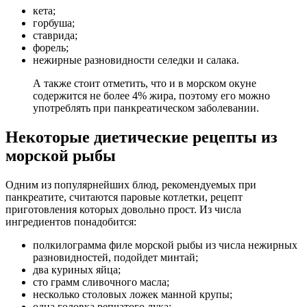
кета;
горбуша;
ставрида;
форель;
нежирные разновидности селедки и салака.
А также стоит отметить, что и в морском окуне
содержится не более 4% жира, поэтому его можно
употреблять при панкреатическом заболевании.
Некоторые диетические рецепты из
морской рыбы
Одним из популярнейших блюд, рекомендуемых при
панкреатите, считаются паровые котлетки, рецепт
приготовления которых довольно прост. Из числа
ингредиентов понадобится:
полкилограмма филе морской рыбы из числа нежирных
разновидностей, подойдет минтай;
два куриных яйца;
сто грамм сливочного масла;
несколько столовых ложек манной крупы;
одна головка репчатого лука;