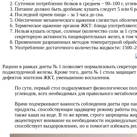
Суточное потребление белков в среднем − 90–100 г, углево
Питание должно быть дробным: кушать следует 5 или 6 р
Последний прием пищи – за 3 часа до сна.
Обеспечение механического щажения слизистых оболочек
Термическое щажение органов ЖКТ: блюда употребляются
Нельзя кушать острые, соленые (количество соли за 1 с
секреторную активность пищеварительных желез, в том 
Применение разрешенных методов температурной обработк
Употребление достаточного количества жидкости: 1500–20
Рацион в рамках диеты № 1 позволяет нормализовать секрето
поджелудочной железы. Кроме того, диета № 1 стола защищае
дефектов эпителия ЖКТ, уменьшению воспаления.
По сути, первый стол подразумевает физиологически по
углеводов, всех необходимых для правильного метаболи
Врачи подчеркивают важность соблюдения диеты при панк
продукты, способствующие щадящему режиму работы подж
также каши на воде. В то же время, строго запрещены жи
акцентируют внимание на необходимости индивидуального
способствует выздоровлению, но и помогает избежать ре