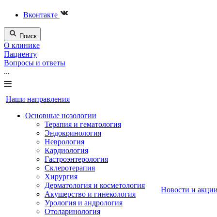
Вконтакте
Поиск
О клинике
Пациенту
Вопросы и ответы
...
Наши направления
Основные нозологии
Терапия и гематология
Эндокринология
Неврология
Кардиология
Гастроэнтерология
Склеротерапия
Хирургия
Дерматология и косметология
Новости и акци
Акушерство и гинекология
Урология и андрология
Отоларинология