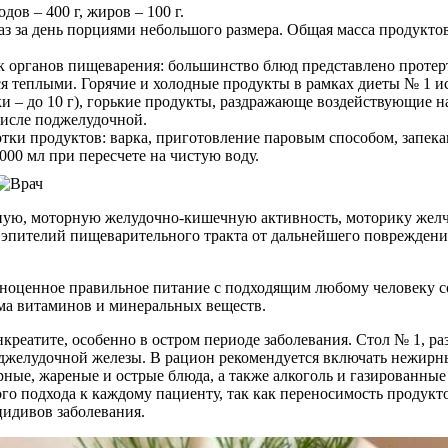
дов – 400 г, жиров – 100 г.
аз за день порциями небольшого размера. Общая масса продуктов
 органов пищеварения: большинство блюд представлено протер
 теплыми. Горячие и холодные продукты в рамках диеты № 1 и
утки – до 10 г), горькие продукты, раздражающе воздействующие
числе поджелудочной.
и продуктов: варка, приготовление паровым способом, запекан
00 мл при пересчете на чистую воду.
рную, моторную желудочно-кишечную активность, моторику желчн
т эпителий пищеварительного тракта от дальнейшего поврежден
лноценное правильное питание с подходящим любому человеку с
зма витаминов и минеральных веществ.
реатите, особенно в остром периоде заболевания. Стол № 1, раз
елудочной железы. В рацион рекомендуется включать нежирные
рные, жареные и острые блюда, а также алкоголь и газированные
 подхода к каждому пациенту, так как переносимость продукто
цидивов заболевания.