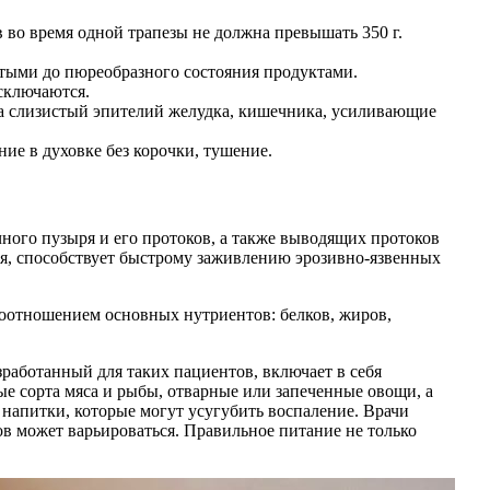
 во время одной трапезы не должна превышать 350 г.
тыми до пюреобразного состояния продуктами.
сключаются.
 на слизистый эпителий желудка, кишечника, усиливающие
ие в духовке без корочки, тушение.
ого пузыря и его протоков, а также выводящих протоков
ия, способствует быстрому заживлению эрозивно-язвенных
оотношением основных нутриентов: белков, жиров,
работанный для таких пациентов, включает в себя
 сорта мяса и рыбы, отварные или запеченные овощи, а
 напитки, которые могут усугубить воспаление. Врачи
в может варьироваться. Правильное питание не только