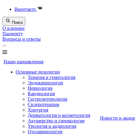
Вконтакте
Поиск
О клинике
Пациенту
Вопросы и ответы
...
Наши направления
Основные нозологии
Терапия и гематология
Эндокринология
Неврология
Кардиология
Гастроэнтерология
Склеротерапия
Хирургия
Дерматология и косметология
Новости и акци
Акушерство и гинекология
Урология и андрология
Отоларинология