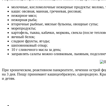
молочные, кисломолочные нежирные продукты: молоко, тв
каши: овсяная, манная, гречневая, рисовая;
нежирное мясо;
нежирная рыба;
вторичные рыбные, мясные бульоны, овощные супы;
морепродукты;
картофель, тыква, кабачки, морковь, свекла (после теплов
яичный белок;
сладкие фрукты, ягоды;
шиповниковый отвар;
10 г сливочного масла за день;
заправлять салаты можно оливковым, льняным, подсолн
При хроническом, реактивном панкреатите, лечении острой ф
на 3 дня. Пищу принимают кашицеобразную, однородную. Край
и детям.