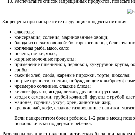
Распечатайте список запрещенных продуктов, повесьте на
Запрещены при панкреатите следующие продукты питания:
алкоголь;
консервация, соления, маринованные овощи;
блюда из свежих овощей: болгарского перца, белокочанной
копченая рыба, мясо, сало;
печень, почки, язык;
жирные молочные продукты;
применение пшеничной, перловой, кукурузной крупы, б
грибы;
свежий хлеб, сдоба, жареные пирожки, торты, шоколад;
острые пряности, специи, побуждающие к выбросу ферме
чрезмерно соленные, сладкие блюда;
кислые фрукты, ягоды, лимон, другие цитрусовые;
ягоды с семенами, грубой кожицей, фрукты с грубой клет
майонез, горчица, уксус, хрен, животный жир;
крепкие чай, кофе, сладкие газированные напитки, магаз
Если панкреатитом болен ребенок, 1–2 раза в месяц позв
психологически поддержать ребенка.
Разрешены для приготовления диетических блюд при панкреат