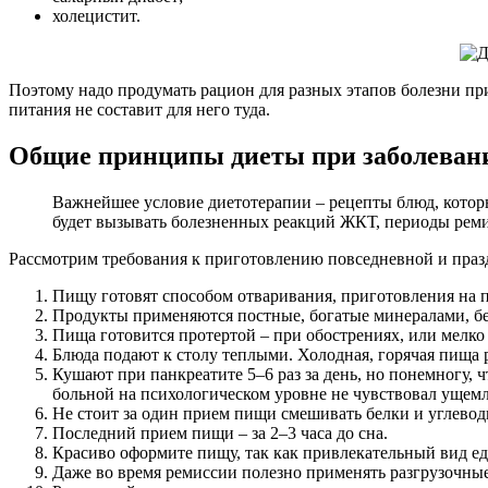
холецистит.
Поэтому надо продумать рацион для разных этапов болезни при
питания не составит для него туда.
Общие принципы диеты при заболеван
Важнейшее условие диетотерапии – рецепты блюд, которы
будет вызывать болезненных реакций ЖКТ, периоды реми
Рассмотрим требования к приготовлению повседневной и пра
Пищу готовят способом отваривания, приготовления на п
Продукты применяются постные, богатые минералами, б
Пища готовится протертой – при обострениях, или мелко
Блюда подают к столу теплыми. Холодная, горячая пища 
Кушают при панкреатите 5–6 раз за день, но понемногу, 
больной на психологическом уровне не чувствовал ущемл
Не стоит за один прием пищи смешивать белки и углевод
Последний прием пищи – за 2–3 часа до сна.
Красиво оформите пищу, так как привлекательный вид е
Даже во время ремиссии полезно применять разгрузочны