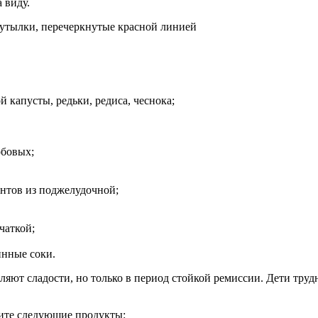
 виду.
 капусты, редьки, редиса, чеснока;
обовых;
нтов из поджелудочной;
чаткой;
инные соки.
оляют сладости, но только в период стойкой ремиссии. Дети тру
ите следующие продукты: