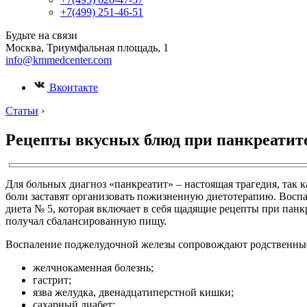
+7(499) 251-46-51
Будьте на связи
Москва, Триумфальная площадь, 1
info@kmmedcenter.com
Вконтакте
Статьи
›
Рецепты вкусных блюд при панкреатите 
Для больных диагноз «панкреатит» – настоящая трагедия, так к
боли заставят организовать пожизненную диетотерапию. Восп
диета № 5, которая включает в себя щадящие рецепты при пан
получал сбалансированную пищу.
Воспаление поджелудочной железы сопровождают родственны
желчнокаменная болезнь;
гастрит;
язва желудка, двенадцатиперстной кишки;
сахарный диабет;