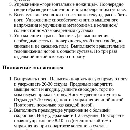
Упражнение «горизонтальные ножницы». Поочередно
сводите/разводите конечности в тазобедренном суставе.
Вытянуть вперед пятки на несколько секунд, расслабить
ноги. Упражнение способствует снятию мышечного
напряжения и улучшению метаболизма в коленном/
голеностопном/тазобедренном суставах.
Упражнение на расслабление. Для выполнения
необходимо сесть на поверхность, чтоб ноги свободно
свисали и не касались пола. Выполняете вращательные
телодвижения ногой в области сустава. По три раза
отдельной ногой в каждую сторону.
Положение «на животе»
Выпрямить ноги. Невысоко поднять левую прямую ногу
и удерживать 20-30 секунд. Предельно напрягите
мышцы ноги и ягодиц, дышите свободно, торс по
максимуму прижат к полу. Ногу медленно отпустить.
Отдых до 5-10 секунд, повтор упражнения иной ногой.
Повторить несколько раз каждой ногой.
Выполнить предыдущее упражнение с большей
скоростью. Ногу удерживаете 1-2 секунды. Повторяете
плавно упражнение 8-10 раз (именно такой темп
упражнения при гонартрозе коленного сустава