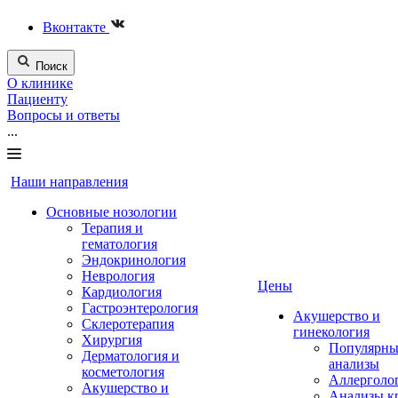
Вконтакте
Поиск
О клинике
Пациенту
Вопросы и ответы
...
Наши направления
Основные нозологии
Терапия и
гематология
Эндокринология
Неврология
Цены
Кардиология
Гастроэнтерология
Акушерство и
Склеротерапия
гинекология
Хирургия
Популярны
Дерматология и
анализы
косметология
Аллерголо
Акушерство и
Анализы к