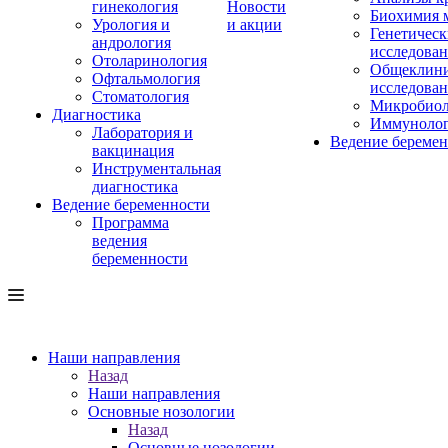
гинекология
Новости
Биохимия 
Урология и
и акции
Генетическ
андрология
исследова
Отоларинология
Общеклини
Офтальмология
исследова
Стоматология
Микробиол
Диагностика
Иммуноло
Лаборатория и
Ведение береме
вакцинация
Инструментальная
диагностика
Ведение беременности
Программа
ведения
беременности
Наши направления
Назад
Наши направления
Основные нозологии
Назад
Основные нозологии