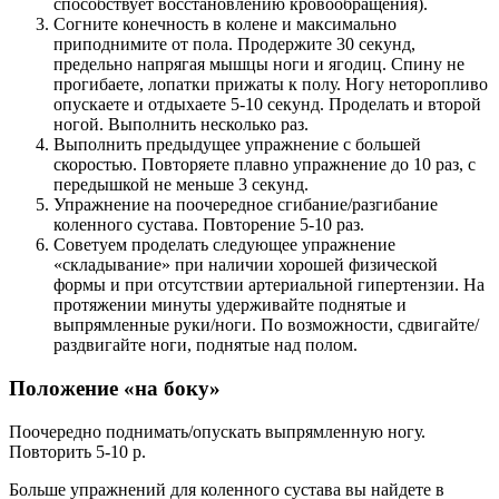
способствует восстановлению кровообращения).
Согните конечность в колене и максимально
приподнимите от пола. Продержите 30 секунд,
предельно напрягая мышцы ноги и ягодиц. Спину не
прогибаете, лопатки прижаты к полу. Ногу неторопливо
опускаете и отдыхаете 5-10 секунд. Проделать и второй
ногой. Выполнить несколько раз.
Выполнить предыдущее упражнение с большей
скоростью. Повторяете плавно упражнение до 10 раз, с
передышкой не меньше 3 секунд.
Упражнение на поочередное сгибание/разгибание
коленного сустава. Повторение 5-10 раз.
Советуем проделать следующее упражнение
«складывание» при наличии хорошей физической
формы и при отсутствии артериальной гипертензии. На
протяжении минуты удерживайте поднятые и
выпрямленные руки/ноги. По возможности, сдвигайте/
раздвигайте ноги, поднятые над полом.
Положение «на боку»
Поочередно поднимать/опускать выпрямленную ногу.
Повторить 5-10 р.
Больше упражнений для коленного сустава вы найдете в