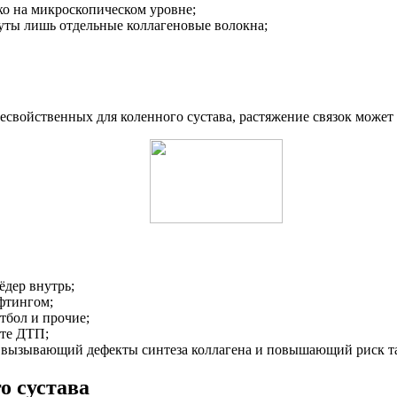
ко на микроскопическом уровне;
нуты лишь отдельные коллагеновые волокна;
свойственных для коленного сустава, растяжение связок может 
ёдер внутрь;
ифтингом;
утбол и прочие;
ате ДТП;
 вызывающий дефекты синтеза коллагена и повышающий риск та
о сустава