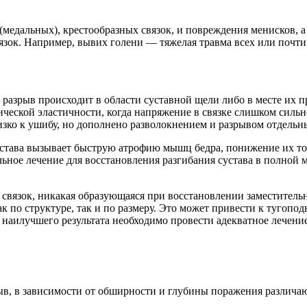
(медальных), крестообразных связок, и повреждения менисков,
язок. Например, вывих голени — тяжелая травма всех или почти 
азрыв происходит в области суставной щели либо в месте их 
еской эластичности, когда напряжение в связке слишком сильно
изко к ушибу, но дополнено разволокнением и разрывом отдельн
сустава вызывает быструю атрофию мышц бедра, понижение их т
ое лечение для восстановления разгибания сустава в полной ме
 связок, никакая образующаяся при восстановлении заместитель
ак по структуре, так и по размеру. Это может привести к тугоп
 наилучшего результата необходимо провести адекватное лечени
рыв, в зависимости от обширности и глубины поражения различа