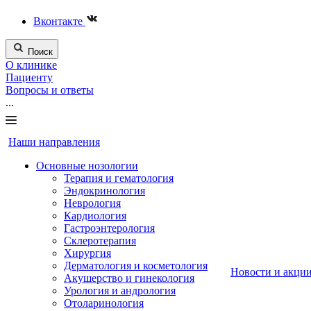
Вконтакте
Поиск
О клинике
Пациенту
Вопросы и ответы
...
Наши направления
Основные нозологии
Терапия и гематология
Эндокринология
Неврология
Кардиология
Гастроэнтерология
Склеротерапия
Хирургия
Дерматология и косметология
Новости и акци
Акушерство и гинекология
Урология и андрология
Отоларинология