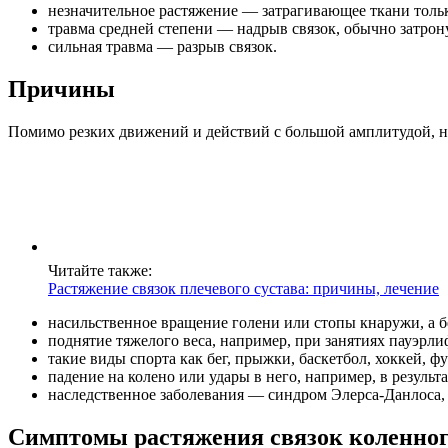
незначительное растяжение — затрагивающее ткани толь
травма средней степени — надрыв связок, обычно затро
сильная травма — разрыв связок.
Причины
Помимо резких движений и действий с большой амплитудой, не
Читайте также:
Растяжение связок плечевого сустава: причины, лечение
насильственное вращение голени или стопы кнаружи, а б
поднятие тяжелого веса, например, при занятиях пауэрл
такие виды спорта как бег, прыжки, баскетбол, хоккей, ф
падение на колено или удары в него, например, в результ
наследственное заболевания — синдром Элерса-Данлоса,
Симптомы растяжения связок коленног