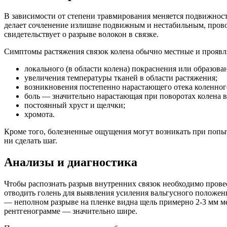
В зависимости от степени травмирования меняется подвижность
делает сочленение излишне подвижным и нестабильным, прово
свидетельствует о разрыве волокон в связке.
Симптомы растяжения связок колена обычно местные и проявля
локального (в области колена) покраснения или образова
увеличения температуры тканей в области растяжения;
возникновения постепенно нарастающего отека коленног
боль — значительно нарастающая при поворотах колена в 
постоянный хруст и щелчки;
хромота.
Кроме того, болезненные ощущения могут возникать при попытк
ни сделать шаг.
Анализы и диагностика
Чтобы распознать разрыв внутренних связок необходимо прове
отводить голень для выявления усиления вальгусного положен
— неполном разрыве на пленке видна щель примерно 2-3 мм меж
рентгенограмме — значительно шире.