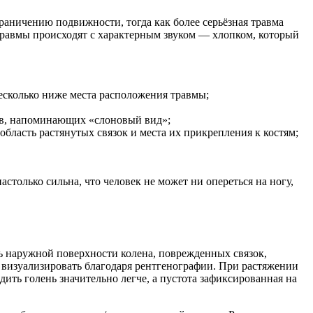
раничению подвижности, тогда как более серьёзная травма
равмы происходят с характерным звуком — хлопком, который
несколько ниже места расположения травмы;
ров, напоминающих «слоновый вид»;
бласть растянутых связок и места их прикрепления к костям;
только сильна, что человек не может ни опереться на ногу,
ь наружной поверхности колена, поврежденных связок,
я визуализировать благодаря рентгенографии. При растяжении
ить голень значительно легче, а пустота зафиксированная на