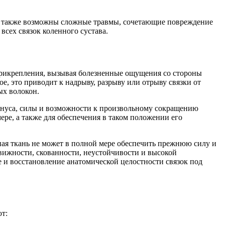
 а также возможны сложные травмы, сочетающие повреждение
всех связок коленного сустава.
прикрепления, вызывая болезненные ощущения со стороны
е, это приводит к надрыву, разрыву или отрыву связки от
ых волокон.
онуса, силы и возможности к произвольному сокращению
ре, а также для обеспечения в таком положении его
ная ткань не может в полной мере обеспечить прежнюю силу и
одвижности, скованности, неустойчивости и высокой
е и восстановление анатомической целостности связок под
ют: