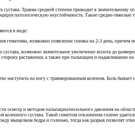
 сустава. Травма средней степени приводит к значительному ог
цируя патологическую неустойчивость. Такие средне-тяжелые т
ются в виде:
ния гематомы, возможно появление синяка на 2-3 день, причем 
о сустава, возможно значительное увеличение вплоть до разме
сторону растяжения, а также при пальпации и надавливании на о
е наступить на ногу с травмированным коленом. Боль бывает нас
сти осмотр и методом пальпации/несильного давления на област
ия коленного сустава. Такой симптом отклонения голени удаетс
ду мыщелком бедра и голенью, тогда как разрыв позволят отвод