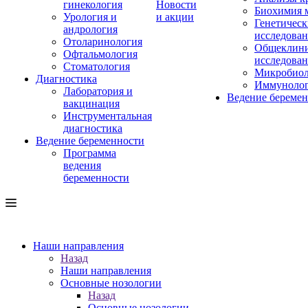
гинекология
Новости
Биохимия 
Урология и
и акции
Генетическ
андрология
исследова
Отоларинология
Общеклини
Офтальмология
исследова
Стоматология
Микробиол
Диагностика
Иммуноло
Лаборатория и
Ведение береме
вакцинация
Инструментальная
диагностика
Ведение беременности
Программа
ведения
беременности
Наши направления
Назад
Наши направления
Основные нозологии
Назад
Основные нозологии