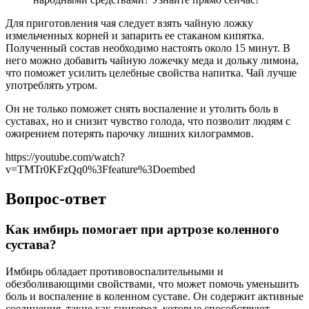
Для приготовления чая следует взять чайную ложку
измельченных корней и запарить ее стаканом кипятка.
Полученный состав необходимо настоять около 15 минут. В
него можно добавить чайную ложечку меда и дольку лимона,
что поможет усилить целебные свойства напитка. Чай лучше
употреблять утром.
Он не только поможет снять воспаление и утолить боль в
суставах, но и снизит чувство голода, что позволит людям с
ожирением потерять парочку лишних килограммов.
https://youtube.com/watch?
v=TMTr0KFzQq0%3Ffeature%3Doembed
Вопрос-ответ
Как имбирь помогает при артрозе коленного
сустава?
Имбирь обладает противовоспалительными и
обезболивающими свойствами, что может помочь уменьшить
боль и воспаление в коленном суставе. Он содержит активные
соединения, такие как гингерол, которые способствуют