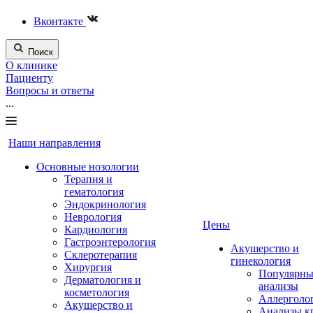
Вконтакте
Поиск
О клинике
Пациенту
Вопросы и ответы
...
Наши направления
Основные нозологии
Терапия и
гематология
Эндокринология
Неврология
Цены
Кардиология
Гастроэнтерология
Акушерство и
Склеротерапия
гинекология
Хирургия
Популярны
Дерматология и
анализы
косметология
Аллерголо
Акушерство и
Анализы к