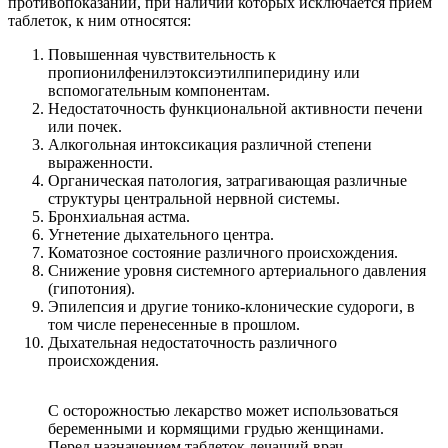
противопоказаний, при наличии которых исключается прием
таблеток, к ним относятся:
Повышенная чувствительность к
пропионилфенилэтоксиэтилпиперидину или
вспомогательным компонентам.
Недостаточность функциональной активности печени
или почек.
Алкогольная интоксикация различной степени
выраженности.
Органическая патология, затрагивающая различные
структуры центральной нервной системы.
Бронхиальная астма.
Угнетение дыхательного центра.
Коматозное состояние различного происхождения.
Снижение уровня системного артериального давления
(гипотония).
Эпилепсия и другие тонико-клонические судороги, в
том числе перенесенные в прошлом.
Дыхательная недостаточность различного
происхождения.
С осторожностью лекарство может использоваться
беременными и кормящими грудью женщинами.
Перед назначением таблеток лечащий врач