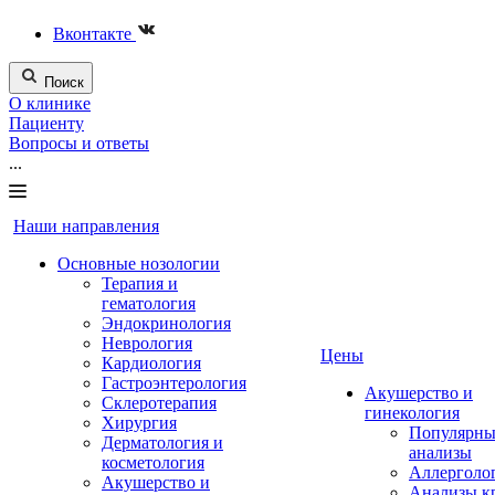
Вконтакте
Поиск
О клинике
Пациенту
Вопросы и ответы
...
Наши направления
Основные нозологии
Терапия и
гематология
Эндокринология
Неврология
Цены
Кардиология
Гастроэнтерология
Акушерство и
Склеротерапия
гинекология
Хирургия
Популярны
Дерматология и
анализы
косметология
Аллерголо
Акушерство и
Анализы к