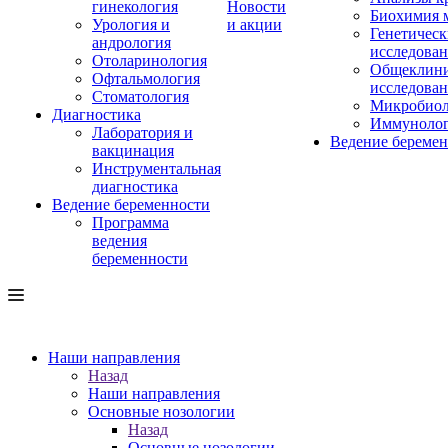
гинекология
Новости
Биохимия 
Урология и
и акции
Генетическ
андрология
исследова
Отоларинология
Общеклини
Офтальмология
исследова
Стоматология
Микробиол
Диагностика
Иммуноло
Лаборатория и
Ведение береме
вакцинация
Инструментальная
диагностика
Ведение беременности
Программа
ведения
беременности
Наши направления
Назад
Наши направления
Основные нозологии
Назад
Основные нозологии