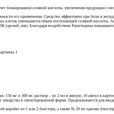
а счет блокирования соляной кислоты, увеличения продукции слиз
нности его применения. Средство эффективно при боли в желудк
ых клеток уменьшается объем поступающей соляной кислоты. Ан
К (эрозий, язв). Благодаря воздействию Ранитидина повышаютс
х: 150 мг и 300 мг, раствор – по 2 мл в ампуле, 10 ампул в ка
т лекарство в таблетированной форме. Предназначается для введ
ой коробке по 1 или 2 блистера, а также № 20 по одному блистер