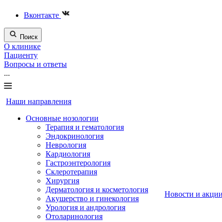
Вконтакте
Поиск
О клинике
Пациенту
Вопросы и ответы
...
Наши направления
Основные нозологии
Терапия и гематология
Эндокринология
Неврология
Кардиология
Гастроэнтерология
Склеротерапия
Хирургия
Дерматология и косметология
Новости и акци
Акушерство и гинекология
Урология и андрология
Отоларинология