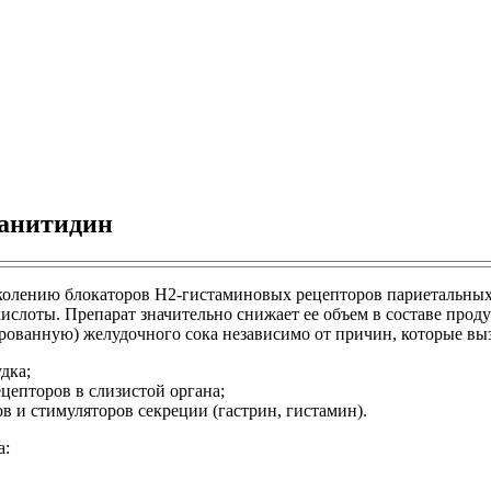
Ранитидин
олению блокаторов H2-гистаминовых рецепторов париетальных к
слоты. Препарат значительно снижает ее объем в составе проду
ированную) желудочного сока независимо от причин, которые в
дка;
цепторов в слизистой органа;
 и стимуляторов секреции (гастрин, гистамин).
а: