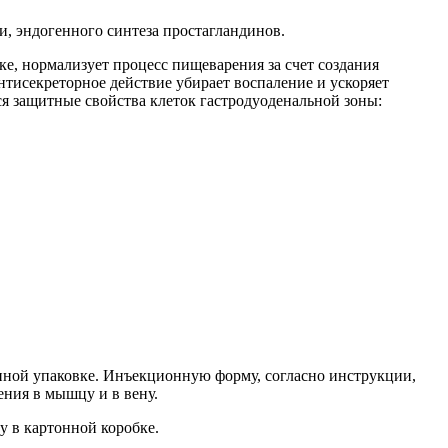
и, эндогенного синтеза простагландинов.
е, нормализует процесс пищеварения за счет создания
тисекреторное действие убирает воспаление и ускоряет
я защитные свойства клеток гастродуоденальной зоны:
ртонной упаковке. Инъекционную форму, согласно инструкции,
ения в мышцу и в вену.
у в картонной коробке.