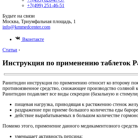
+7(499) 251-46-51
Будьте на связи
Москва, Триумфальная площадь, 1
info@kmmedcenter.com
Вконтакте
Статьи
›
Инструкция по применению таблеток 
Ранитидин инструкция по применению относит ко второму пок
противоязвенное средство, снижающее производство соляной ки
Ранитидин подавляет все виды секреции (базальную и стимул
пищевая нагрузка, приводящая к растяжению стенок желу
раздражение при приеме большого количества еды бароре
действие вырабатываемых в большом количестве гормонов
Помимо этого, применение данного медикаментозного средств
уменьшает активность пепсина;