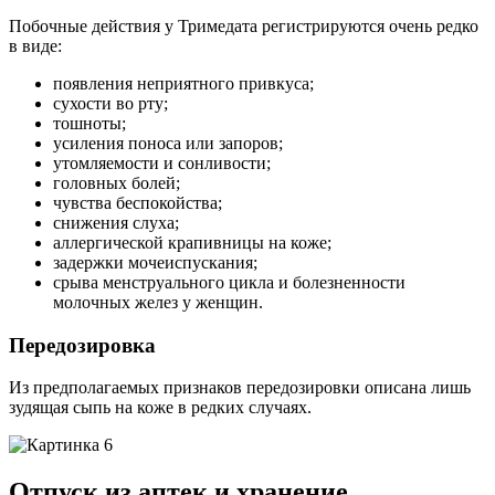
Побочные действия у Тримедата регистрируются очень редко
в виде:
появления неприятного привкуса;
сухости во рту;
тошноты;
усиления поноса или запоров;
утомляемости и сонливости;
головных болей;
чувства беспокойства;
снижения слуха;
аллергической крапивницы на коже;
задержки мочеиспускания;
срыва менструального цикла и болезненности
молочных желез у женщин.
Передозировка
Из предполагаемых признаков передозировки описана лишь
зудящая сыпь на коже в редких случаях.
Отпуск из аптек и хранение