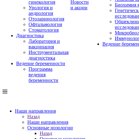
гинекология
Новости
Биохимия 
Урология и
и акции
Генетическ
андрология
исследова
Отоларинология
Общеклини
Офтальмология
исследова
Стоматология
Микробиол
Диагностика
Иммуноло
Лаборатория и
Ведение береме
вакцинация
Инструментальная
диагностика
Ведение беременности
Программа
ведения
беременности
Наши направления
Назад
Наши направления
Основные нозологии
Назад
Основные нозологии