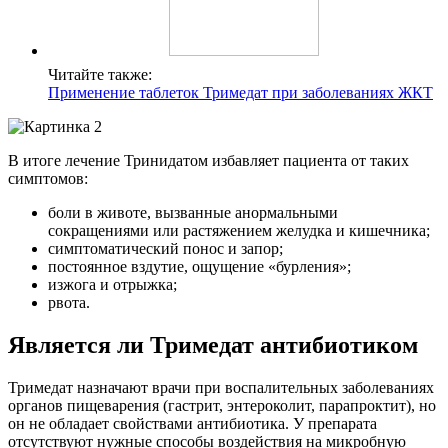
Читайте также:
Применение таблеток Тримедат при заболеваниях ЖКТ
В итоге лечение Тринидатом избавляет пациента от таких
симптомов:
боли в животе, вызванные анормальными
сокращениями или растяжением желудка и кишечника;
симптоматический понос и запор;
постоянное вздутие, ощущение «бурления»;
изжога и отрыжка;
рвота.
Является ли Тримедат антибиотиком
Тримедат назначают врачи при воспалительных заболеваниях
органов пищеварения (гастрит, энтероколит, парапроктит), но
он не обладает свойствами антибиотика. У препарата
отсутствуют нужные способы воздействия на микробную