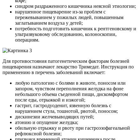
кофе;
синдром раздраженного кишечника неясной этиологии;
нарушенное пищеварение из-за проблем с
пережевыванием у пожилых людей, повышенным
заглатыванием воздуха у детей;
потребность подготовить кишечник к рентгеновскому и
ультразвуковому обследованию, колоноскопии,
операциям.
Для противостояния патогенетическим факторам болезней
пищеварения назначают лекарство Тримедат. Инструкция по
применению в перечень заболеваний включает:
любую патологию с болями в животе, поносом или
запором, чувством переполнения желудка на фоне
небольшого объема съеденной пищи, дискомфортом
после еды, отрыжкой и изжогой;
гастрит, гастродуоденит, язвенную болезнь с
нарушением стула, тошнотой, рвотой, поносом;
дискинезии желчевыводящих путей;
атонию и опущение желудка;
обильную отрыжку и рвоту при гастроэзофагеальной
рефлюксной болезни;
признаки временной атонии кишечника после