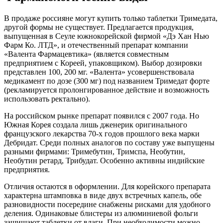
В продаже россияне могут купить только таблетки Тримедата,
другой формы не существует. Предлагается продукция,
выпущенная в Сеуле южнокорейской фирмой «Дэ Хан Нью
Фарм Ко. ЛТД», и отечественный препарат компании
«Валента Фармацевтика» (является совместным
предприятием с Кореей, упаковщиком). Выбор дозировки
представлен 100, 200 мг. «Валента» усовершенствовала
медикамент по дозе (300 мг) под названием Тримедат форте
(рекламируется пролонгированное действие и возможность
использовать ректально).
На российском рынке препарат появился с 2007 года. Но
Южная Корея создала лишь дженерик оригинального
французского лекарства 70-х годов прошлого века марки
Дебридат. Среди полных аналогов по составу уже выпущены
разными фирмами: Тримебутин, Тримспа, Необутин,
Необутин ретард, Трибудат. Особенно активны индийские
предприятия.
Отличия остаются в оформлении. Для корейского препарата
характерна штамповка в виде двух встречных капель, обе
разновидности посередине снабжены рисками для удобного
деления. Одинаковые блистеры из алюминиевой фольги
защищают таблетки от влаги. При необходимости можно