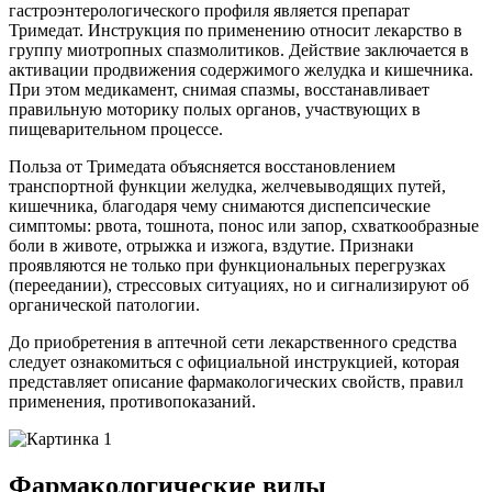
гастроэнтерологического профиля является препарат
Тримедат. Инструкция по применению относит лекарство в
группу миотропных спазмолитиков. Действие заключается в
активации продвижения содержимого желудка и кишечника.
При этом медикамент, снимая спазмы, восстанавливает
правильную моторику полых органов, участвующих в
пищеварительном процессе.
Польза от Тримедата объясняется восстановлением
транспортной функции желудка, желчевыводящих путей,
кишечника, благодаря чему снимаются диспепсические
симптомы: рвота, тошнота, понос или запор, схваткообразные
боли в животе, отрыжка и изжога, вздутие. Признаки
проявляются не только при функциональных перегрузках
(переедании), стрессовых ситуациях, но и сигнализируют об
органической патологии.
До приобретения в аптечной сети лекарственного средства
следует ознакомиться с официальной инструкцией, которая
представляет описание фармакологических свойств, правил
применения, противопоказаний.
Фармакологические виды