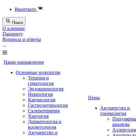
Вконтакте
Поиск
О клинике
Пациенту
Вопросы и ответы
...
Наши направления
Основные нозологии
Терапия и
гематология
Эндокринология
Неврология
Цены
Кардиология
Гастроэнтерология
Акушерство и
Склеротерапия
гинекология
Хирургия
Популярны
Дерматология и
анализы
косметология
Аллерголо
Акушерство и
Анализы к