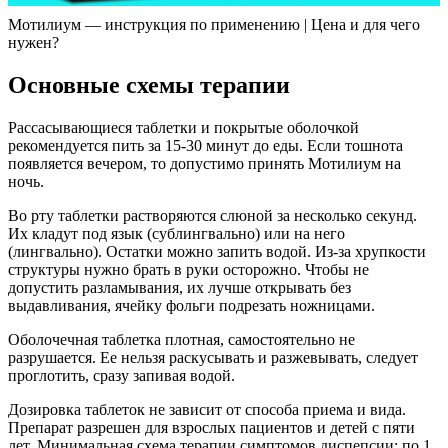
Мотилиум — инструкция по применению | Цена и для чего
нужен?
Основные схемы терапии
Рассасывающиеся таблетки и покрытые оболочкой
рекомендуется пить за 15-30 минут до еды. Если тошнота
появляется вечером, то допустимо принять Мотилиум на
ночь.
Во рту таблетки растворяются слюной за несколько секунд.
Их кладут под язык (сублингвально) или на него
(лингвально). Остатки можно запить водой. Из-за хрупкости
структуры нужно брать в руки осторожно. Чтобы не
допустить разламывания, их лучше открывать без
выдавливания, ячейку фольги подрезать ножницами.
Оболочечная таблетка плотная, самостоятельно не
разрушается. Ее нельзя раскусывать и разжевывать, следует
проглотить, сразу запивая водой.
Дозировка таблеток не зависит от способа приема и вида.
Препарат разрешен для взрослых пациентов и детей с пяти
лет. Минимальная схема терапии симптомов диспепсии: по 1