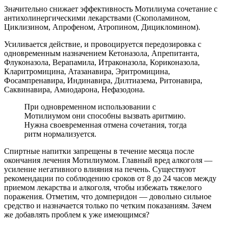
Значительно снижает эффективность Мотилиума сочетание с
антихолинергическими лекарствами (Скополамином,
Циклизином, Апрофеном, Атропином, Дицикломином).
Усиливается действие, и провоцируется передозировка с
одновременным назначением Кетоназола, Апрепитанта,
Флуконазола, Верапамила, Итраконазола, Кориконазола,
Кларитромицина, Атазанавира, Эритромицина,
Фосампренавира, Индинавира, Дилтиазема, Ритонавира,
Саквинавира, Амиодарона, Нефазодона.
При одновременном использовании с
Мотилиумом они способны вызвать аритмию.
Нужна своевременная отмена сочетания, тогда
ритм нормализуется.
Спиртные напитки запрещены в течение месяца после
окончания лечения Мотилиумом. Главный вред алкоголя —
усиление негативного влияния на печень. Существуют
рекомендации по соблюдению сроков от 8 до 24 часов между
приемом лекарства и алкоголя, чтобы избежать тяжелого
поражения. Отметим, что домперидон — довольно сильное
средство и назначается только по четким показаниям. Зачем
же добавлять проблем к уже имеющимся?