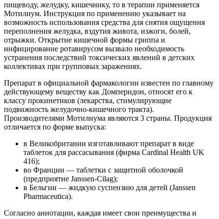
пищеводу, желудку, кишечнику, то в терапии применяется
Мотилиум. Инструкция по применению указывает на
возможность использования средства для снятия ощущения
переполнения желудка, вздутия живота, изжоги, болей,
отрыжки. Открытие кишечной формы гриппа и
инфицирование ротавирусом вызвало необходимость
устранения последствий токсических явлений в детских
коллективах при групповых заражениях.
Препарат в официальной фармакологии известен по главному
действующему веществу как Домперидон, относят его к
классу прокинетиков (лекарства, стимулирующие
подвижность желудочно-кишечного тракта).
Производителями Мотилиума являются 3 страны. Продукция
отличается по форме выпуска:
в Великобритании изготавливают препарат в виде
таблеток для рассасывания (фирма Cardinal Health UK
416);
во Франции — таблетки с защитной оболочкой
(предприятие Janssen-Cilag);
в Бельгии — жидкую суспензию для детей (Janssen
Pharmaceutica).
Согласно аннотации, каждая имеет свои преимущества и