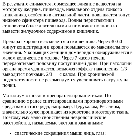
В результате снимается тормозящее влияние вещества на
моторику желудка, пищевода, начального отдела тонкого
кишечника, особенно в антральной части, повышается тонус
нижнего сфинктера пищевода. Волны перистальтики
становятся более длительными и помогают полностью
вывести желудочное содержимое в кишечник.
Препарат хорошо всасывается из кишечника. Через 30-60
минут концентрация в крови повышается до максимального
значения. У кормящих женщин домперидон обнаруживается в
малом количестве в молоке. Через 7 часов печень
перерабатывает половину поступившей дозы. При патологии
органа время удлиняется, возможен эффект накопления. 1/3
выводится почками, 2/3 — с калом. При хронической
недостаточности не рекомендуется увеличивать нагрузку на
почки.
Мотилиум относят к препаратам-прокинетикам. По
сравнению с ранее синтезированными противорвотными
средствами этого ряда, например, Церукалом, Регланом,
значительно хуже проникает из кровотока в мозговую ткань.
Поэтому ему мало свойственны неврологические
расстройства, называемые экстрапирамидными:
спастические сокращения мышц лица, глаз;