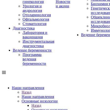
гинекология
Новости
Биохимия 
Урология и
и акции
Генетическ
андрология
исследова
Отоларинология
Общеклини
Офтальмология
исследова
Стоматология
Микробиол
Диагностика
Иммуноло
Лаборатория и
Ведение береме
вакцинация
Инструментальная
диагностика
Ведение беременности
Программа
ведения
беременности
Наши направления
Назад
Наши направления
Основные нозологии
Назад
Основные нозологии