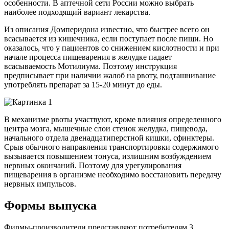
особенности. В аптечной сети России можно выбрать
наиболее подходящий вариант лекарства.
Из описания Домперидона известно, что быстрее всего он
всасывается из кишечника, если поступает после пищи. Но
оказалось, что у пациентов со снижением кислотности и при
начале процесса пищеварения в желудке падает
всасываемость Мотилиума. Поэтому инструкция
предписывает при наличии жалоб на рвоту, подташнивание
употреблять препарат за 15-20 минут до еды.
В механизме рвоты участвуют, кроме влияния определенного
центра мозга, мышечные слои стенок желудка, пищевода,
начального отдела двенадцатиперстной кишки, сфинктеры.
Срыв обычного направления транспортировки содержимого
вызывается повышением тонуса, излишним возбуждением
нервных окончаний. Поэтому для урегулирования
пищеварения в организме необходимо восстановить передачу
нервных импульсов.
Формы выпуска
Фирмы-производители представляют потребителям 3