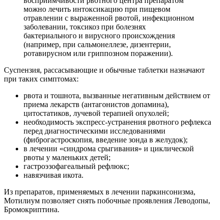
восприимчивости рвотного центра препаратом
можно лечить интоксикацию при пищевом
отравлении с выраженной рвотой, инфекционном
заболевании, токсикоз при болезнях
бактериального и вирусного происхождения
(например, при сальмонеллезе, дизентерии,
ротавирусном или гриппозном поражении).
Суспензия, рассасывающие и обычные таблетки назначают
при таких симптомах:
рвота и тошнота, вызванные негативным действием от
приема лекарств (антагонистов допамина),
цитостатиков, лучевой терапией опухолей;
необходимость экспресс-устранения рвотного рефлекса
перед диагностическими исследованиями
(фиброгастроскопия, введение зонда в желудок);
в лечении «синдрома срыгивания» и циклической
рвоты у маленьких детей;
гастроэзофагеальный рефлюкс;
навязчивая икота.
Из препаратов, применяемых в лечении паркинсонизма,
Мотилиум позволяет снять побочные проявления Леводопы,
Бромокриптина.