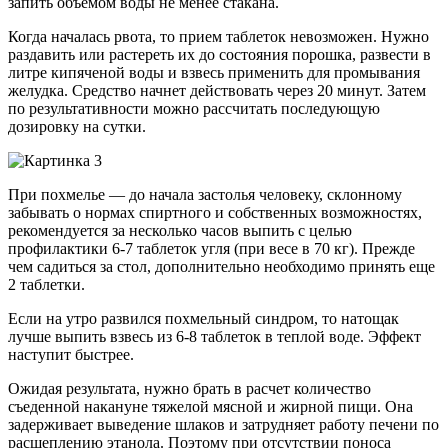
запить объемом воды не менее стакана.
Когда началась рвота, то прием таблеток невозможен. Нужно
раздавить или растереть их до состояния порошка, развести в
литре кипяченой воды и взвесь применить для промывания
желудка. Средство начнет действовать через 20 минут. Затем
по результативности можно рассчитать последующую
дозировку на сутки.
При похмелье — до начала застолья человеку, склонному
забывать о нормах спиртного и собственных возможностях,
рекомендуется за несколько часов выпить с целью
профилактики 6-7 таблеток угля (при весе в 70 кг). Прежде
чем садиться за стол, дополнительно необходимо принять еще
2 таблетки.
Если на утро развился похмельный синдром, то натощак
лучше выпить взвесь из 6-8 таблеток в теплой воде. Эффект
наступит быстрее.
Ожидая результата, нужно брать в расчет количество
съеденной накануне тяжелой мясной и жирной пищи. Она
задерживает выведение шлаков и затрудняет работу печени по
расщеплению этанола. Поэтому при отсутствии поноса