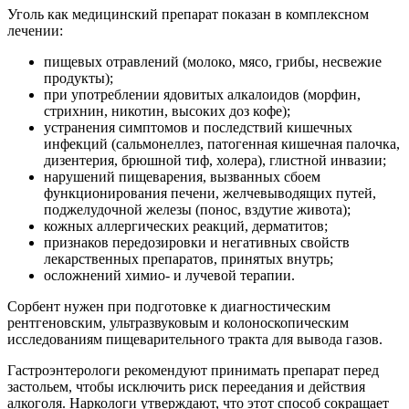
Уголь как медицинский препарат показан в комплексном
лечении:
пищевых отравлений (молоко, мясо, грибы, несвежие
продукты);
при употреблении ядовитых алкалоидов (морфин,
стрихнин, никотин, высоких доз кофе);
устранения симптомов и последствий кишечных
инфекций (сальмонеллез, патогенная кишечная палочка,
дизентерия, брюшной тиф, холера), глистной инвазии;
нарушений пищеварения, вызванных сбоем
функционирования печени, желчевыводящих путей,
поджелудочной железы (понос, вздутие живота);
кожных аллергических реакций, дерматитов;
признаков передозировки и негативных свойств
лекарственных препаратов, принятых внутрь;
осложнений химио- и лучевой терапии.
Сорбент нужен при подготовке к диагностическим
рентгеновским, ультразвуковым и колоноскопическим
исследованиям пищеварительного тракта для вывода газов.
Гастроэнтерологи рекомендуют принимать препарат перед
застольем, чтобы исключить риск переедания и действия
алкоголя. Наркологи утверждают, что этот способ сокращает