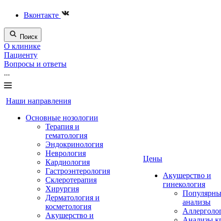
Вконтакте
Поиск
О клинике
Пациенту
Вопросы и ответы
...
Наши направления
Основные нозологии
Терапия и
гематология
Эндокринология
Неврология
Цены
Кардиология
Гастроэнтерология
Акушерство и
Склеротерапия
гинекология
Хирургия
Популярны
Дерматология и
анализы
косметология
Аллерголо
Акушерство и
Анализы к