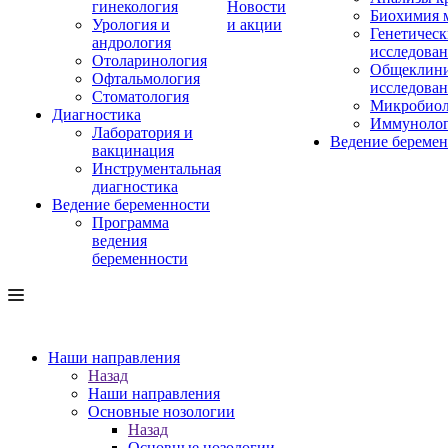
гинекология
Новости
Биохимия 
Урология и
и акции
Генетическ
андрология
исследова
Отоларинология
Общеклини
Офтальмология
исследова
Стоматология
Микробиол
Диагностика
Иммуноло
Лаборатория и
Ведение береме
вакцинация
Инструментальная
диагностика
Ведение беременности
Программа
ведения
беременности
Наши направления
Назад
Наши направления
Основные нозологии
Назад
Основные нозологии