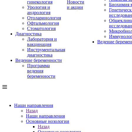
гинекология
Новости
Биохимия 
Урология и
и акции
Генетическ
андрология
исследова
Отоларинология
Общеклини
Офтальмология
исследова
Стоматология
Микробиол
Диагностика
Иммуноло
Лаборатория и
Ведение береме
вакцинация
Инструментальная
диагностика
Ведение беременности
Программа
ведения
беременности
Наши направления
Назад
Наши направления
Основные нозологии
Назад
Основные нозологии