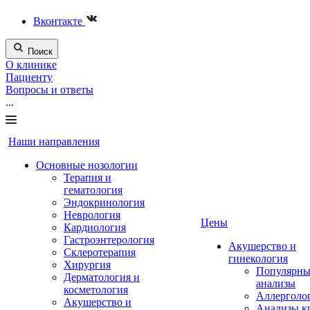
Вконтакте
Поиск
О клинике
Пациенту
Вопросы и ответы
...
Наши направления
Основные нозологии
Терапия и
гематология
Эндокринология
Неврология
Цены
Кардиология
Гастроэнтерология
Акушерство и
Склеротерапия
гинекология
Хирургия
Популярны
Дерматология и
анализы
косметология
Аллерголо
Акушерство и
Анализы к