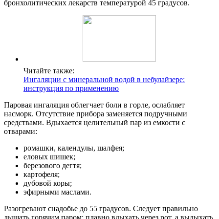
бронхолитических лекарств температурой 45 градусов.
Читайте также:
Ингаляции с минеральной водой в небулайзере:
инструкция по применению
Паровая ингаляция облегчает боли в горле, ослабляет
насморк. Отсутствие прибора заменяется подручными
средствами. Вдыхается целительный пар из емкости с
отварами:
ромашки, календулы, шалфея;
еловых шишек;
березового дегтя;
картофеля;
дубовой коры;
эфирными маслами.
Разогревают снадобье до 55 градусов. Следует правильно
дышать горячим паром: плавно вдыхать через рот, а выдыхать