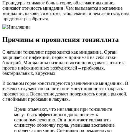
Процедуры снимают боль в горле, облегчают дыхание,
снижают отечность миндалин. Чем вызывается воспаление
миндалин, каковы симптомы заболевания и чем лечиться, нам
предстоит разобраться.
Причины и проявления тонзиллита
С латыни тонзиллит переводится как миндалина. Орган
защищает от инфекций, первым принимая на себя атаки
бактерий. Миндалины начинают активно выдавать антитела
против инфекционных возбудителей – грибковых,
бактериальных, вирусных.
В больном горле констатируются увеличенные миндалины. В
тяжелых случаях тонзиллита они могут полностью закрыть
просвет зева. Воспаление делает поверхность органа рыхлой,
с гнойными пробками в лакунах.
Врачи отмечают, что ингаляции при тонзиллите
могут быть эффективным дополнением к
основному лечению. Они помогают увлажнить
слизистую оболочку горла, уменьшая воспаление
и облегчая дыхание. Специалисты рекомендуют