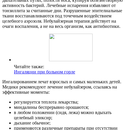
дыхательных путях, полости носа, купируя болезнетворную
активность бактерий. Лечебные испарения избавляют от
тонзиллита за считанные дни. Разрушенные эпителиальные
ткани восстанавливаются под точечным воздействием
целебного аэрозоля. Небулайзерная терапия действует на
очаги воспаления, а не на весь организм, как антибиотики.
Читайте также:
Ингаляции при больном горле
Ингалированием лечат взрослых и самых маленьких детей.
Медики рекомендуют лечение небулайзером, ссылаясь на
эффективные моменты:
регулируется теплота лекарства;
миндалины беспрерывно орошаются;
в любом положении (сидя, лежа) можно вдыхать
целебный эликсир;
дыхание обычное;
применяются различные препараты при отсутствии