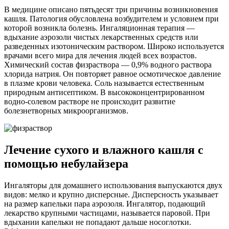
В медицине описано пятьдесят три причины возникновения
кашля. Патология обусловлена возбудителем и условием при
которой возникла болезнь. Ингаляционная терапия —
вдыхание аэрозоли чистых лекарственных средств или
разведенных изотоническим раствором. Широко используется
врачами всего мира для лечения людей всех возрастов.
Химический состав физраствора — 0,9% водного раствора
хлорида натрия. Он повторяет равное осмотическое давление
в плазме крови человека. Соль называется естественным
природным антисептиком. В высококонцентрированном
водно-солевом растворе не происходит развитие
болезнетворных микроорганизмов.
Лечение сухого и влажного кашля с
помощью небулайзера
Ингаляторы для домашнего использования выпускаются двух
видов: мелко и крупно дисперсные. Дисперсность указывает
на размер капельки пара аэрозоля. Ингалятор, подающий
лекарство крупными частицами, называется паровой. При
вдыхании капельки не попадают дальше носоглотки.