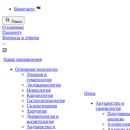
Вконтакте
Поиск
О клинике
Пациенту
Вопросы и ответы
...
Наши направления
Основные нозологии
Терапия и
гематология
Эндокринология
Неврология
Цены
Кардиология
Гастроэнтерология
Акушерство и
Склеротерапия
гинекология
Хирургия
Популярны
Дерматология и
анализы
косметология
Аллерголо
Акушерство и
Анализы к