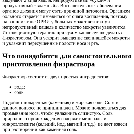
выделяют 2 вида кашля: непродуктивный «сухой» и
продуктивный «влажный». Воспалительные заболевания
органов дыхания могут стать причиной патологии. Организм
больного старается избавиться от очага воспаления, поэтому
на раннем этапе ОРВИ у больных может возникнуть
непродуктивный кашель и количество мокроты увеличится.
Ингаляционную терапию при сухом кашле лучше делать с
физраствором. Она ускорит выведение скопившейся мокроты
и увлажнит пересушенные полости носа и рта.
Что понадобится для самостоятельного
приготовления физраствора
Физраствор состоит из двух простых ингредиентов:
вода;
соль.
Подойдет поваренная (каменная) и морская соль. Сорт в
данном вопросе не принципиален. Можно пользоваться для
промывания носа, чтобы увлажнить слизистую. Соль
природного происхождения содержит минералы и
микроэлементы (кальций, йод, магний и т.д.), не дает взвеси
при растворении как каменная соль.