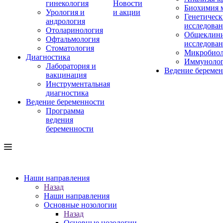
гинекология
Новости
Биохимия 
Урология и
и акции
Генетическ
андрология
исследова
Отоларинология
Общеклини
Офтальмология
исследова
Стоматология
Микробиол
Диагностика
Иммуноло
Лаборатория и
Ведение береме
вакцинация
Инструментальная
диагностика
Ведение беременности
Программа
ведения
беременности
Наши направления
Назад
Наши направления
Основные нозологии
Назад
Основные нозологии