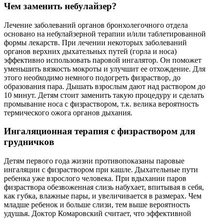
Чем заменить небулайзер?
Лечение заболеваний органов бронхолегочного отдела
основано на небулайзерной терапии и/или таблетированной
формы лекарств. При лечении некоторых заболеваний
органов верхних дыхательных путей (горла и носа)
эффективно использовать паровой ингалятор. Он поможет
уменьшить вязкость мокроты и улучшит ее отхождение. Для
этого необходимо немного подогреть физраствор, до
образования пара. Дышать взрослым дают над раствором до
10 минут. Детям стоит заменить такую процедуру и сделать
промывание носа с физраствором, т.к. велика вероятность
термического ожога органов дыхания.
Ингаляционная терапия с физраствором для
грудничков
Детям первого года жизни противопоказаны паровые
ингаляции с физраствором при кашле. Дыхательные пути
ребенка уже взрослого человека. При вдыхании паров
физраствора обезвоженная слизь набухает, впитывая в себя,
как губка, влажные пары, и увеличивается в размерах. Чем
младше ребенок и больше слизи, тем выше вероятность
удушья. Доктор Комаровский считает, что эффективной