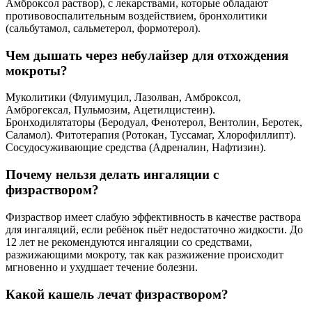
Амброксол раствор), с лекарствами, которые обладают
противовоспалительным воздействием, бронхолитики
(сальбутамол, сальметерол, формотерол).
Чем дышать через небулайзер для отхождения
мокроты?
Муколитики (Флуимуцил, Лазолван, Амброксол,
Амброгексал, Пульмозим, Ацетилцистеин).
Бронходилятаторы (Беродуал, Фенотерол, Вентолин, Беротек,
Саламол). Фитотерапия (Ротокан, Туссамаг, Хлорофиллипт).
Сосудосуживающие средства (Адреналин, Нафтизин).
Почему нельзя делать ингаляции с
физраствором?
Физраствор имеет слабую эффективность в качестве раствора
для ингаляций, если ребёнок пьёт недостаточно жидкости. До
12 лет не рекомендуются ингаляции со средствами,
разжижающими мокроту, так как разжижение происходит
мгновенно и ухудшает течение болезни.
Какой кашель лечат физраствором?