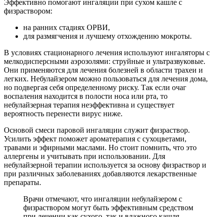
Эффективно помогают ингаляции при сухом кашле с
физраствором:
на ранних стадиях ОРВИ,
для размягчения и лучшему отхождению мокроты.
В условиях стационарного лечения используют ингаляторы с
мелкодисперсными аэрозолями: струйные и ультразвуковые.
Они применяются для лечения болезней в области трахеи и
легких. Небулайзером можно пользоваться для лечения дома,
но подвергая себя определенному риску. Так если очаг
воспаления находится в полости носа или рта, то
небулайзерная терапия неэффективна и существует
вероятность перенести вирус ниже.
Основой смеси паровой ингаляции служит физраствор.
Усилить эффект поможет ароматерапия с сухоцветами,
травами и эфирными маслами. Но стоит помнить, что это
аллергены и учитывать при использовании. Для
небулайзерной терапии используется за основу физраствор и
при различных заболеваниях добавляются лекарственные
препараты.
Врачи отмечают, что ингаляции небулайзером с
физраствором могут быть эффективным средством
при лечении как сухого, так и влажного кашля.