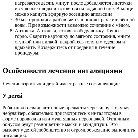
нагревается десять минут, после добавляются листочки
и сушёные плоды и готовятся на водяной бане. В конце
можно капнуть эфирную эссенцию апельсина.
30 мл. прополиса разбавляется в пол-литрах кипячённой
воды. При возможности возможно сочетание с мёдом.
Антошка, Антошка, готовь к обеду ложку. Точнее,
горло. Сварите картошку до мягкого состояния, мните
ступкой или вилкой, накройтесь толстым одеялом и
вдыхайте. Воздержитесь от поедания в течение
процедуры.
Особенности лечения ингаляциями
Лечение взрослых и детей имеет разные составляющие.
У детей
Ребятишки осваивают новые предметы через игру. Покупая
небулайзер, обязательно присмотритесь к ингаляторам в
форме паровозика или мультяшных персонажей. Отличным
бонусом будут разноцветные маски и мундштуки. Это
вызовет у детей любопытство и огромное желание выполнить
ингаляцию.