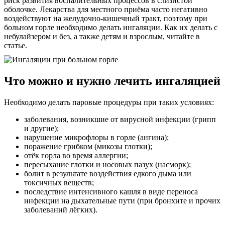
риск развития воспалительных процессов в слизистой
оболочке. Лекарства для местного приёма часто негативно
воздействуют на желудочно-кишечный тракт, поэтому при
больном горле необходимо делать ингаляции. Как их делать с
небулайзером и без, а также детям и взрослым, читайте в
статье.
Что можно и нужно лечить ингаляцией
Необходимо делать паровые процедуры при таких условиях:
заболевания, возникшие от вирусной инфекции (грипп
и другие);
нарушение микрофлоры в горле (ангина);
поражение грибком (микозы глотки);
отёк горла во время аллергии;
пересыхание глотки и носовых пазух (насморк);
болит в результате воздействия едкого дыма или
токсичных веществ;
последствие интенсивного кашля в виде переноса
инфекции на дыхательные пути (при бронхите и прочих
заболеваний лёгких).