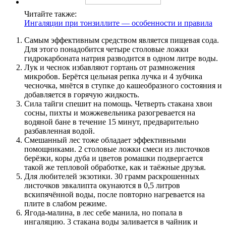
Читайте также:
Ингаляции при тонзиллите — особенности и правила
Самым эффективным средством является пищевая сода.
Для этого понадобится четыре столовые ложки
гидрокарбоната натрия разводится в одном литре воды.
Лук и чеснок избавляют гортань от размножения
микробов. Берётся цельная репка лучка и 4 зубчика
чесночка, мнётся в ступке до кашеобразного состояния и
добавляется в горячую жидкость.
Сила тайги спешит на помощь. Четверть стакана хвои
сосны, пихты и можжевельника разогревается на
водяной бане в течение 15 минут, предварительно
разбавленная водой.
Смешанный лес тоже обладает эффективными
помощниками. 2 столовые ложки смеси из листочков
берёзки, коры дуба и цветов ромашки подвергается
такой же тепловой обработке, как и таёжные друзья.
Для любителей экзотики. 30 грамм раскрошенных
листочков эвкалипта окунаются в 0,5 литров
вскипячённой воды, после повторно нагревается на
плите в слабом режиме.
Ягода-малина, в лес себе манила, но попала в
ингаляцию. 3 стакана воды заливается в чайник и