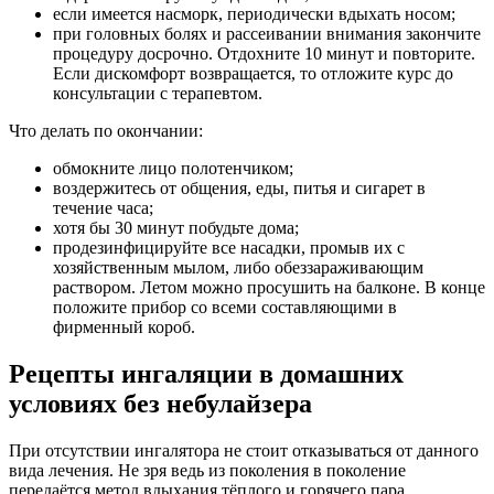
если имеется насморк, периодически вдыхать носом;
при головных болях и рассеивании внимания закончите
процедуру досрочно. Отдохните 10 минут и повторите.
Если дискомфорт возвращается, то отложите курс до
консультации с терапевтом.
Что делать по окончании:
обмокните лицо полотенчиком;
воздержитесь от общения, еды, питья и сигарет в
течение часа;
хотя бы 30 минут побудьте дома;
продезинфицируйте все насадки, промыв их с
хозяйственным мылом, либо обеззараживающим
раствором. Летом можно просушить на балконе. В конце
положите прибор со всеми составляющими в
фирменный короб.
Рецепты ингаляции в домашних
условиях без небулайзера
При отсутствии ингалятора не стоит отказываться от данного
вида лечения. Не зря ведь из поколения в поколение
передаётся метод вдыхания тёплого и горячего пара.