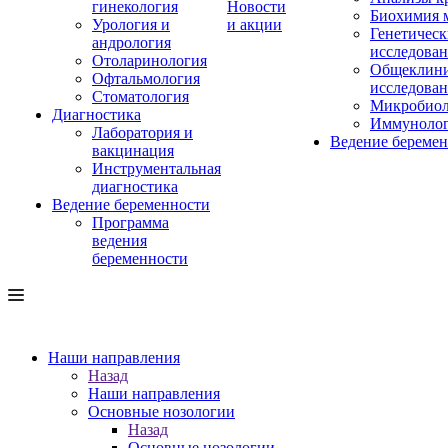
гинекология
Новости
Биохимия 
Урология и
и акции
Генетическ
андрология
исследова
Отоларинология
Общеклини
Офтальмология
исследова
Стоматология
Микробиол
Диагностика
Иммуноло
Лаборатория и
Ведение береме
вакцинация
Инструментальная
диагностика
Ведение беременности
Программа
ведения
беременности
Наши направления
Назад
Наши направления
Основные нозологии
Назад
Основные нозологии