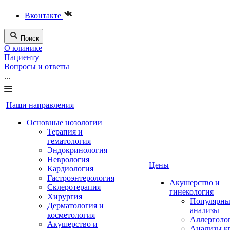
Вконтакте
Поиск
О клинике
Пациенту
Вопросы и ответы
...
Наши направления
Основные нозологии
Терапия и
гематология
Эндокринология
Неврология
Цены
Кардиология
Гастроэнтерология
Акушерство и
Склеротерапия
гинекология
Хирургия
Популярны
Дерматология и
анализы
косметология
Аллерголо
Акушерство и
Анализы к