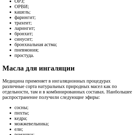
ОРЗ;
ОРВИ;
кашель;
фарингит;
трахеит;
ларингит;
бронхит;
синусит;
бронхиальная астма;
пневмония;
простуда.
Масла для ингаляции
Медицина применяет в ингаляционных процедурах
различные сорта натуральных природных масел как по
отдельности, там и в комбинированных составах. Наибольшее
распространение получили следующие эфиры:
сосны;
пихты;
кедра;
можжевельника;
ели;
ромашки;