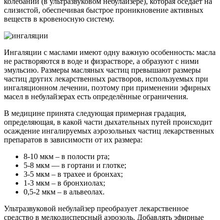
колебаний (в ультразвуковом небулайзере), которая оседает на
слизистой, обеспечивая быстрое проникновение активных
веществ в кровеносную систему.
Ингаляции с маслами имеют одну важную особенность: масла
не растворяются в воде и физрастворе, а образуют с ними
эмульсию. Размеры масляных частиц превышают размеры
частиц других лекарственных растворов, используемых при
ингаляционном лечении, поэтому при применении эфирных
масел в небулайзерах есть определённые ограничения.
В медицине принята следующая примерная градация,
определяющая, в какой части дыхательных путей происходит
осаждение ингалируемых аэрозольных частиц лекарственных
препаратов в зависимости от их размера:
8-10 мкм – в полости рта;
5-8 мкм — в гортани и глотке;
3-5 мкм – в трахее и бронхах;
1-3 мкм – в бронхиолах;
0,5-2 мкм – в альвеолах.
Ультразвуковой небулайзер преобразует лекарственное
средство в мелкодисперсный аэрозоль. Добавлять эфирные