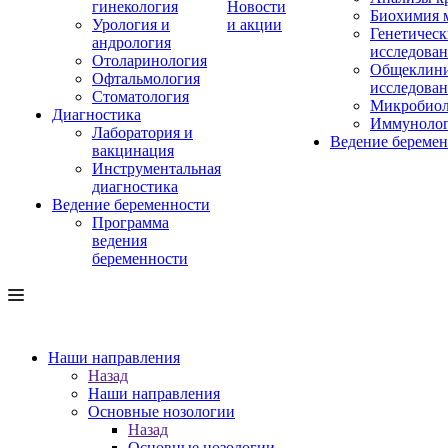
гинекология
Новости
Биохимия 
Урология и
и акции
Генетическ
андрология
исследова
Отоларинология
Общеклини
Офтальмология
исследова
Стоматология
Микробиол
Диагностика
Иммуноло
Лаборатория и
Ведение береме
вакцинация
Инструментальная
диагностика
Ведение беременности
Программа
ведения
беременности
Наши направления
Назад
Наши направления
Основные нозологии
Назад
Основные нозологии