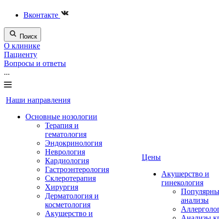
Вконтакте
Поиск
О клинике
Пациенту
Вопросы и ответы
...
Наши направления
Основные нозологии
Терапия и
гематология
Эндокринология
Неврология
Цены
Кардиология
Гастроэнтерология
Акушерство и
Склеротерапия
гинекология
Хирургия
Популярны
Дерматология и
анализы
косметология
Аллерголо
Акушерство и
Анализы к