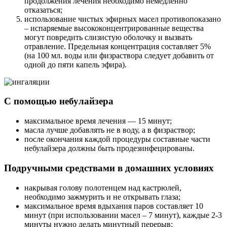
продолжения лечения необходимо немедленно
отказаться;
использование чистых эфирных масел противопоказано
– испаряемые высококонцентрированные вещества
могут повредить слизистую оболочку и вызвать
отравление. Предельная концентрация составляет 5%
(на 100 мл. воды или физраствора следует добавить от
одной до пяти капель эфира).
С помощью небулайзера
максимальное время лечения — 15 минут;
масла лучше добавлять не в воду, а в физраствор;
после окончания каждой процедуры составные части
небулайзера должны быть продезинфецированы.
Подручными средствами в домашних условиях
накрывая голову полотенцем над кастрюлей,
необходимо зажмурить и не открывать глаза;
максимальное время вдыхания паров составляет 10
минут (при использовании масел – 7 минут), каждые 2-3
минуты нужно делать минутный перерыв;