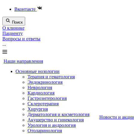
Вконтакте
Поиск
О клинике
Пациенту
Вопросы и ответы
...
Наши направления
Основные нозологии
Терапия и гематология
Эндокринология
Неврология
Кардиология
Гастроэнтерология
Склеротерапия
Хирургия
Дерматология и косметология
Новости и акци
Акушерство и гинекология
Урология и андрология
Отоларинология