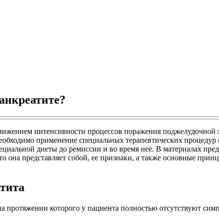
панкреатите?
снижением интенсивности процессов поражения поджелудочной ж
я необходимо применение специальных терапевтических процеду
пециальной диеты до ремиссии и во время нее. В материалах пре
 что она представляет собой, ее признаки, а также основные п
атита
на протяжении которого у пациента полностью отсутствуют сим