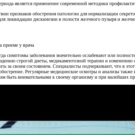
ериода является применение современной методики профилактич
ствии признаков обострения патологии для нормализации секре
ля ликвидации дискинезии в полости желчного пузыря и желчных
огда симптомы заболевания значительно ослабевают или полность
юдению строгой диеты, медикаментозной терапии и изменению о
ить за своим состоянием. Специалисты подчеркивают, что в это
ь обострение. Регулярные медицинские осмотры и анализы также
ам быть внимательными к своему организму и при малейших пр