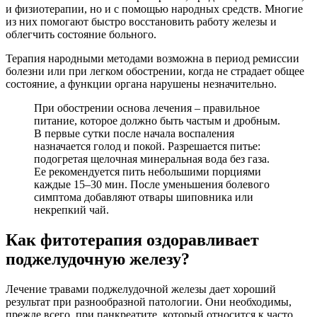
и физиотерапии, но и с помощью народных средств. Многие
из них помогают быстро восстановить работу железы и
облегчить состояние больного.
Терапия народными методами возможна в период ремиссии
болезни или при легком обострении, когда не страдает общее
состояние, а функции органа нарушены незначительно.
При обострении основа лечения – правильное
питание, которое должно быть частым и дробным.
В первые сутки после начала воспаления
назначается голод и покой. Разрешается питье:
подогретая щелочная минеральная вода без газа.
Ее рекомендуется пить небольшими порциями
каждые 15–30 мин. После уменьшения болевого
симптома добавляют отвары шиповника или
некрепкий чай.
Как фитотерапия оздоравливает
поджелудочную железу?
Лечение травами поджелудочной железы дает хороший
результат при разнообразной патологии. Они необходимы,
прежде всего, при панкреатите, который относится к часто