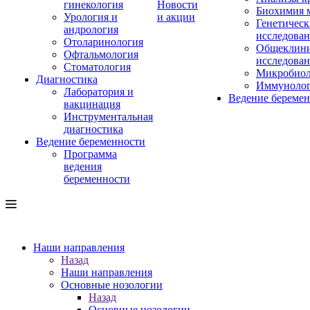
гинекология
Новости
Биохимия 
Урология и
и акции
Генетическ
андрология
исследова
Отоларинология
Общеклини
Офтальмология
исследова
Стоматология
Микробиол
Диагностика
Иммуноло
Лаборатория и
Ведение береме
вакцинация
Инструментальная
диагностика
Ведение беременности
Программа
ведения
беременности
Наши направления
Назад
Наши направления
Основные нозологии
Назад
Основные нозологии