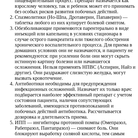
пищеварительный процесс. Препарат назначается как
взрослому человеку, так и ребенок может его принимать
без особых рисков развития побочных действий.
Спазмолитики (Но-Шпа, Дротаверин, Папаверин) —
таблетка любого из них купирует болевой симптом.
Обезболивающие применяются парентерально в виде
инъекций или капельниц в условиях стационара в
случае острого панкреатита или тяжелого обострения
хронического воспалительного процесса. Для приема в
домашних условиях они не назначаются, и пациенту не
рекомендуются: при усилении боли они могут скрыть
истинную картину болезни или начавшегося
осложнения. Нельзя применять НПВС (Аспирин, Найз и
другие). Они раздражают слизистую желудка, могут
вызвать кровотечение.
Антибиотики необходимы для предупреждения
инфекционных осложнений. Назначает их только врач:
подбирается наиболее эффективный препарат с учетом
состояния пациента, наличия сопутствующих
заболеваний, имеющихся противопоказаний и
побочных действий антибиотика. Рассчитывается
дозировка и длительность приема.
ИПП — ингибиторы протонной помпы (Омепразол,
Рабепразол, Пантапразол) — снимают боль. Они
блокируют выработку соляной кислоты, тем самым