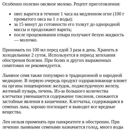
Особенно полезно овсяное молоко. Рецепт приготовления:
овес варится в течение 1 часа на медленном огне (100 г
промытого овса на 1 л воды);
за 15 минут до готовности его толкут до однородной
массы и продолжают варить;
после процеживания отвара получают белую жидкость
— молочко.
Принимать по 100 мл перед едой 3 раза в день. Хранить в
холодильнике 2 суток. Используется в период затихания
обострения болезни. При болях и других выраженных
симптомах не рекомендуется.
Льняное семя также популярно в традиционной и народной
медицине. В первую очередь продукт оздоравливающе влияет
на органы пищеварения: желудок, поджелудочную железу,
желчный пузырь, печень. Из-за большого количества
клетчатки уменьшается содержание токсинов, снижаются
застойные явления в кишечнике. Клетчатка, содержащаяся в
семенах льна, хорошо поглощает и выводит все вредные
вещества.
Лен нельзя применять при панкреатите в обострении. При
лечении льняными семенами назначается голод, много воды