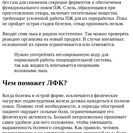
без газа для снижения секреции ферментов и обеспечения
функционального покоя ПЖ. Слизь, образующаяся при
приготовлении отвара, включает питательные вещества,
требующие усиленной работы ПЖ для их переработки. Пока
не пройдет острая стадия болезни, отвар принимать нельзя.
Вводят семя льна в рацион постепенно. Так можно проверять
реакцию организма на новый продукт. В случае внезапных
осложнений их прием ограничивается или отменяется.
Нужно употреблять негазированную воду для
нормальной работы пищеварительной системы,
так как жидкость впитывается пищевыми
волокнами льна.
Чем поможет ЛФК?
Когда болезнь в острой форме, исключаются физические
нагрузки: поджелудочная железа должна находиться в полном
покое. Помимо этой необходимости, в периоды обострений
пациент ощущает сильные боли, ограничивающие его
физическую активность. Больной непроизвольно принимает
самое удобное для него положение, чтобы уменьшить
выраженность болевого синдрома. Как правило, человек
малоподвижен и не совершает лишних движений из-за боли.