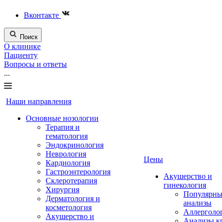
Вконтакте
Поиск
О клинике
Пациенту
Вопросы и ответы
...
Наши направления
Основные нозологии
Терапия и
гематология
Эндокринология
Неврология
Цены
Кардиология
Гастроэнтерология
Акушерство и
Склеротерапия
гинекология
Хирургия
Популярны
Дерматология и
анализы
косметология
Аллерголо
Акушерство и
Анализы к