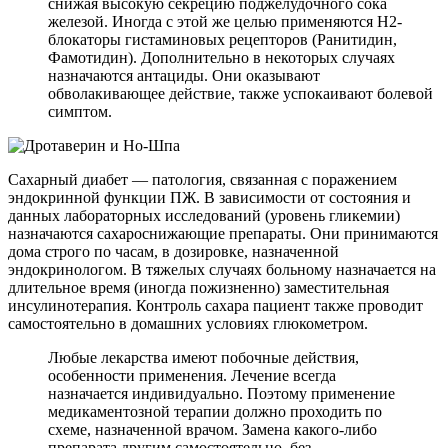
снижая высокую секрецию поджелудочного сока
железой. Иногда с этой же целью применяются Н2-
блокаторы гистаминовых рецепторов (Ранитидин,
Фамотидин). Дополнительно в некоторых случаях
назначаются антациды. Они оказывают
обволакивающее действие, также успокаивают болевой
симптом.
Сахарный диабет — патология, связанная с поражением
эндокринной функции ПЖ. В зависимости от состояния и
данных лабораторных исследований (уровень гликемии)
назначаются сахароснижающие препараты. Они принимаются
дома строго по часам, в дозировке, назначенной
эндокринологом. В тяжелых случаях больному назначается на
длительное время (иногда пожизненно) заместительная
инсулинотерапия. Контроль сахара пациент также проводит
самостоятельно в домашних условиях глюкометром.
Любые лекарства имеют побочные действия,
особенности применения. Лечение всегда
назначается индивидуально. Поэтому применение
медикаментозной терапии должно проходить по
схеме, назначенной врачом. Замена какого-либо
препарата другим самостоятельно, без