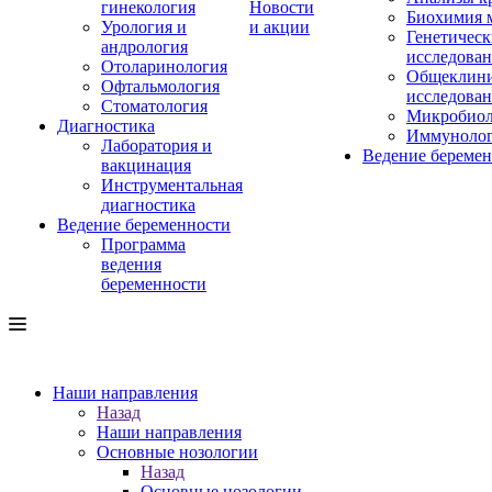
гинекология
Новости
Биохимия 
Урология и
и акции
Генетическ
андрология
исследова
Отоларинология
Общеклини
Офтальмология
исследова
Стоматология
Микробиол
Диагностика
Иммуноло
Лаборатория и
Ведение береме
вакцинация
Инструментальная
диагностика
Ведение беременности
Программа
ведения
беременности
Наши направления
Назад
Наши направления
Основные нозологии
Назад
Основные нозологии