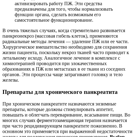
активизировать работу ПЖ. Эти средства
предназначены для того, чтобы нормализовать
функции органа, сделать возможным его
самостоятельное функционирование.
В очень тяжелых случаях, когда стремительно развивается
панкреонекроз (массовая гибель клеток), применяются
радикальные методы лечения — удаление ПЖ или ее части.
Хирургическое вмешательство необходимо для сохранения
жизни пациента, поскольку некроз тканей часто приводит к
летальному исходу. Аналогичное лечение в комплексе с
химиотерапией проводится при злокачественных
образованиях в ПЖ или метастазах в ее ткани из соседних
органов. Эти процессы чаще затрагивают головку и тело
железы.
Препараты для хронического панкреатита
При хроническом панкреатите назначаются энзимные
препараты, которые должны стимулировать аппетит,
повышать и облегчать переваривание, всасывание пищи. Во
многих случаях ферментозамещающая терапия назначается
при часто рецидивирующем панкреатите пожизненно. В
основном это применяется при выраженной недостаточности
железы для поддержания процессов пищеварения.
Выбор