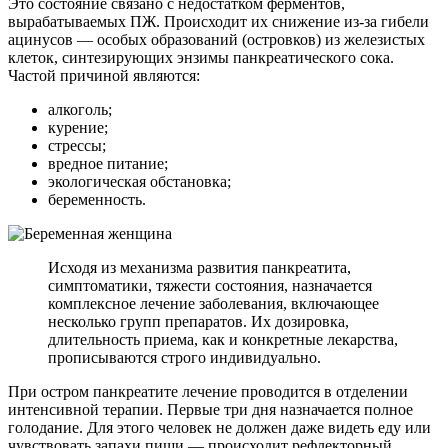
Это состояние связано с недостатком ферментов,
вырабатываемых ПЖ. Происходит их снижение из-за гибели
ацинусов — особых образований (островков) из железистых
клеток, синтезирующих энзимы панкреатического сока.
Частой причиной являются:
алкоголь;
курение;
стрессы;
вредное питание;
экологическая обстановка;
беременность.
Исходя из механизма развития панкреатита,
симптоматики, тяжести состояния, назначается
комплексное лечение заболевания, включающее
несколько групп препаратов. Их дозировка,
длительность приема, как и конкретные лекарства,
прописываются строго индивидуально.
При остром панкреатите лечение проводится в отделении
интенсивной терапии. Первые три дня назначается полное
голодание. Для этого человек не должен даже видеть еду или
чувствовать запахи пищи — происходит рефлекторный