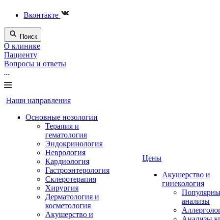
Вконтакте
Поиск
О клинике
Пациенту
Вопросы и ответы
...
Наши направления
Основные нозологии
Терапия и
гематология
Эндокринология
Неврология
Цены
Кардиология
Гастроэнтерология
Акушерство и
Склеротерапия
гинекология
Хирургия
Популярны
Дерматология и
анализы
косметология
Аллерголо
Акушерство и
Анализы к