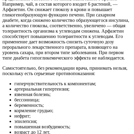
Например, чай, в состав которого входит 6 растений, —
Арфазетин. Он снижает глюкозу в крови и повышает
гликогенобразующую функцию печени. При сахарном
диабете, когда снижено количество образующегося инсулина,
а количество глюкозы, соответственно, увеличено — общая
толерантность организма к углеводам снижена. Арфазетин
способствует повышению толерантности к углеводам. Его
применение дает возможность снизить суточную дозу
перорального лекарственного препарата, влияющего на
уровень сахара, при втором типе заболевания. При первом
типе диабета гипогликемического эффекта не наблюдается.
Самостоятельно, без рекомендации врача, принимать нельзя,
поскольку есть серьезные противопоказания:
гиперчувствительность к компонентам;
артериальная гипертензия;
язвенная болезнь;
бессонница;
беременность;
кормление грудью;
нефрит;
эпилепсия;
повышенная возбудимость;
возраст до 12 лет.