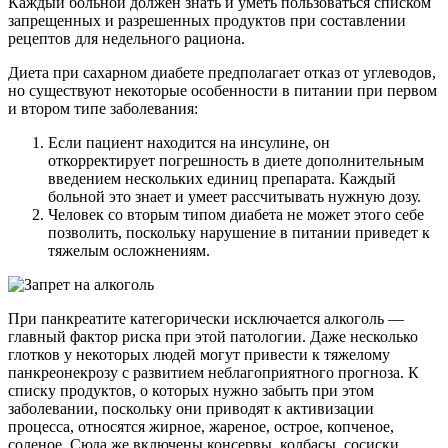
Каждый больной должен знать и уметь пользоваться списком
запрещенных и разрешенных продуктов при составлении
рецептов для недельного рациона.
Диета при сахарном диабете предполагает отказ от углеводов,
но существуют некоторые особенности в питании при первом
и втором типе заболевания:
Если пациент находится на инсулине, он
откорректирует погрешность в диете дополнительным
введением нескольких единиц препарата. Каждый
больной это знает и умеет рассчитывать нужную дозу.
Человек со вторым типом диабета не может этого себе
позволить, поскольку нарушение в питании приведет к
тяжелым осложнениям.
При панкреатите категорически исключается алкоголь —
главный фактор риска при этой патологии. Даже несколько
глотков у некоторых людей могут привести к тяжелому
панкреонекрозу с развитием неблагоприятного прогноза. К
списку продуктов, о которых нужно забыть при этом
заболевании, поскольку они приводят к активизации
процесса, относятся жирное, жареное, острое, копченое,
соленое. Сюда же включены консервы, колбасы, сосиски,