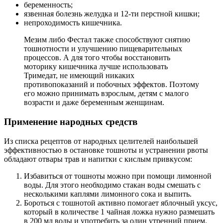
беременность;
язвенная болезнь желудка и 12-ти перстной кишки;
непроходимость кишечника.
Мезим либо Фестал также способствуют снятию
тошнотности и улучшению пищеварительных
процессов. А для того чтобы восстановить
моторику кишечника лучше использовать
Тримедат, не имеющий никаких
противопоказаний и побочных эффектов. Поэтому
его можно принимать взрослым, детям с малого
возрасти и даже беременным женщинам.
Применение народных средств
Из списка рецептов от народных целителей наибольшей
эффективностью в остановке тошноты и устранении рвоты
обладают отвары трав и напитки с кислым привкусом:
Избавиться от тошноты можно при помощи лимонной
воды. Для этого необходимо стакан воды смешать с
несколькими каплями лимонного сока и выпить.
Бороться с тошнотой активно помогает яблочный уксус,
который в количестве 1 чайная ложка нужно размешать
в 200 мл воды и употребить за один утренний прием.