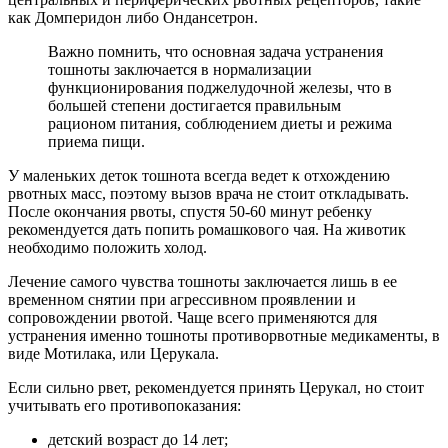
как Домперидон либо Ондансетрон.
Важно помнить, что основная задача устранения
тошноты заключается в нормализации
функционирования поджелудочной железы, что в
большей степени достигается правильным
рационом питания, соблюдением диеты и режима
приема пищи.
У маленьких деток тошнота всегда ведет к отхождению
рвотных масс, поэтому вызов врача не стоит откладывать.
После окончания рвоты, спустя 50-60 минут ребенку
рекомендуется дать попить ромашкового чая. На животик
необходимо положить холод.
Лечение самого чувства тошноты заключается лишь в ее
временном снятии при агрессивном проявлении и
сопровождении рвотой. Чаще всего применяются для
устранения именно тошноты противорвотные медикаменты, в
виде Мотилака, или Церукала.
Если сильно рвет, рекомендуется принять Церукал, но стоит
учитывать его противопоказания:
детский возраст до 14 лет;