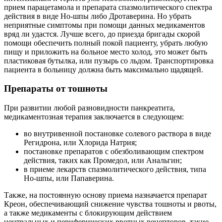
прием парацетамола и препарата спазмолитического спектра
действия в виде Но-шпы либо Дротаверина. Но убрать
неприятные симптомы при помощи данных медикаментов
вряд ли удастся. Лучше всего, до приезда бригады скорой
помощи обеспечить полный покой пациенту, убрать любую
пищу и приложить на больное место холод, это может быть
пластиковая бутылка, или пузырь со льдом. Транспортировка
пациента в больницу должна быть максимально щадящей.
Препараты от тошноты
При развитии любой разновидности панкреатита,
медикаментозная терапия заключается в следующем:
во внутривенной постановке солевого раствора в виде
Регидрона, или Хлорида Натрия;
постановке препаратов с обезболивающим спектром
действия, таких как Промедол, или Анальгин;
в приеме лекарств спазмолитического действия, типа
Но-шпы, или Папаверина.
Также, на постоянную основу приема назначается препарат
Креон, обеспечивающий снижение чувства тошноты и рвоты,
а также медикаменты с блокирующим действием
центральных и периферических рвотных рецепторов, такие