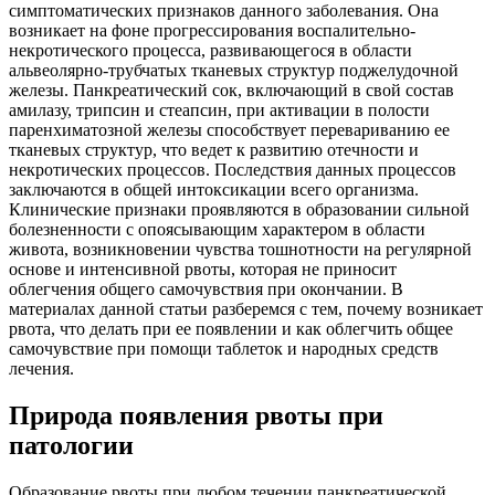
симптоматических признаков данного заболевания. Она
возникает на фоне прогрессирования воспалительно-
некротического процесса, развивающегося в области
альвеолярно-трубчатых тканевых структур поджелудочной
железы. Панкреатический сок, включающий в свой состав
амилазу, трипсин и стеапсин, при активации в полости
паренхиматозной железы способствует перевариванию ее
тканевых структур, что ведет к развитию отечности и
некротических процессов. Последствия данных процессов
заключаются в общей интоксикации всего организма.
Клинические признаки проявляются в образовании сильной
болезненности с опоясывающим характером в области
живота, возникновении чувства тошнотности на регулярной
основе и интенсивной рвоты, которая не приносит
облегчения общего самочувствия при окончании. В
материалах данной статьи разберемся с тем, почему возникает
рвота, что делать при ее появлении и как облегчить общее
самочувствие при помощи таблеток и народных средств
лечения.
Природа появления рвоты при
патологии
Образование рвоты при любом течении панкреатической