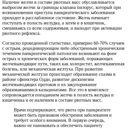
Наличие желчи в составе рвотных масс обуславливается
выбросом желчи за границы клапана пилорус, который при
возникновении приступа панкреатического заболевания
приходит в расслабленное состояние. Желчь начинает
поступать в полость желудка, а затем и в кишечник,
смешиваясь со всем содержимым, и выходит при активации
рвотного рефлекса.
Согласно проведенной статистике, примерно 60-70% случаев
с острым, рецидивирующим либо обостренным хроническим
течением панкреатической патологии возникают на фоне
острых и хронических форм заболеваний, поражающих
желчевыводящие пути, таких как холецистит, желчекаменная
болезнь, или механическая желтуха. При развитии
механической желтухи происходит образование спазма в
районе сфинктера Одди, развитие дискинезии
желчевыводящих протоков и их закупоривание
образовавшимися кальцинатами. Все это в комплексе
сопровождается попаданием желчи в полость желудка и
кишечника и ее наличием в составе рвотных масс.
Врачи подчеркивают, что рвота при панкреатите
может быть признаком обострения заболевания и
требует особого внимания. В первую очередь,
важно не паниковать и обеспечить пациенту