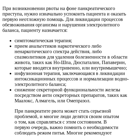
При возникновении рвоты на фоне панкреатического
приступа, нужно изначально успокоить пациента и оказать
первую неотложную помощь. Для ликвидации процессов
обезвоживания организма и нарушения электролитного
баланса, пациенту назначается:
симптоматическая терапия;
прием анальгетиков наркотического либо
ненаркотического спектра действия, либо
спазмолитиков для удаления болезненности в области
живота, таких как Но-Шпа, Дюспаталин, Папаверин,
которые вводятся внутривенно, или внутримышечно;
инфузионная терапия, заключающаяся в ликвидации
интоксикационных процессов и нормализации водно-
электролитного баланса;
снижение секреторной функциональности железы
посредством анти секреторных препаратов, таких как
Маалокс, Алмагель, или Омепразол.
При панкреатите рвота может стать серьезной
проблемой, и многие люди делятся своим опытом
о том, как справляться с этим состоянием. В
первую очередь, важно помнить о необходимости
соблюдать режим питья. Многие рекомендуют