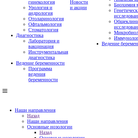
гинекология
Новости
Биохимия 
Урология и
и акции
Генетическ
андрология
исследова
Отоларинология
Общеклини
Офтальмология
исследова
Стоматология
Микробиол
Диагностика
Иммуноло
Лаборатория и
Ведение береме
вакцинация
Инструментальная
диагностика
Ведение беременности
Программа
ведения
беременности
Наши направления
Назад
Наши направления
Основные нозологии
Назад
Основные нозологии