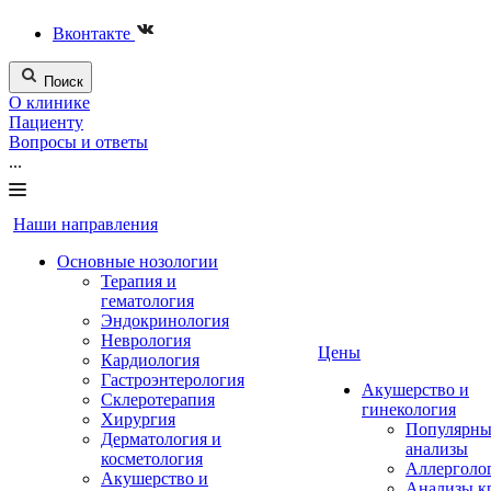
Вконтакте
Поиск
О клинике
Пациенту
Вопросы и ответы
...
Наши направления
Основные нозологии
Терапия и
гематология
Эндокринология
Неврология
Цены
Кардиология
Гастроэнтерология
Акушерство и
Склеротерапия
гинекология
Хирургия
Популярны
Дерматология и
анализы
косметология
Аллерголо
Акушерство и
Анализы к