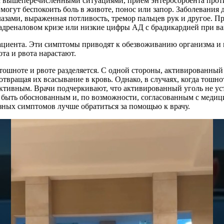
 с вышеперечисленными ситуациями, прием энтеросорбента про
огут беспокоить боль в животе, понос или запор. Заболевания
зами, выраженная потливость, тремор пальцев рук и другое. Пр
адреналовом кризе или низкие цифры АД с брадикардией при ва
ациента. Эти симптомы приводят к обезвоживанию организма и п
та и рвота нарастают.
тошноте и рвоте разделяется. С одной стороны, активированны
отвращая их всасывание в кровь. Однако, в случаях, когда тош
ективным. Врачи подчеркивают, что активированный уголь не у
 быть обоснованным и, по возможности, согласованным с медиц
езных симптомов лучше обратиться за помощью к врачу.