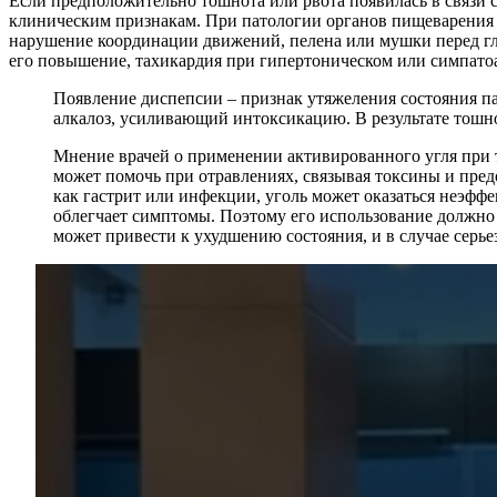
Если предположительно тошнота или рвота появилась в связи
клиническим признакам. При патологии органов пищеварения м
нарушение координации движений, пелена или мушки перед гла
его повышение, тахикардия при гипертоническом или симпато
Появление диспепсии – признак утяжеления состояния п
алкалоз, усиливающий интоксикацию. В результате тошно
Мнение врачей о применении активированного угля при 
может помочь при отравлениях, связывая токсины и пред
как гастрит или инфекции, уголь может оказаться неэфф
облегчает симптомы. Поэтому его использование должно
может привести к ухудшению состояния, и в случае серь