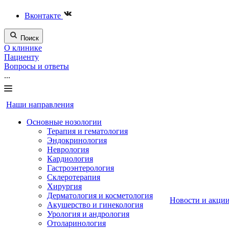
Вконтакте
Поиск
О клинике
Пациенту
Вопросы и ответы
...
Наши направления
Основные нозологии
Терапия и гематология
Эндокринология
Неврология
Кардиология
Гастроэнтерология
Склеротерапия
Хирургия
Дерматология и косметология
Новости и акци
Акушерство и гинекология
Урология и андрология
Отоларинология