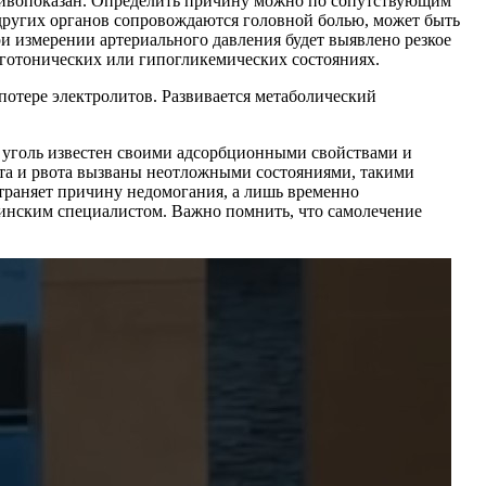
тивопоказан. Определить причину можно по сопутствующим
 других органов сопровождаются головной болью, может быть
и измерении артериального давления будет выявлено резкое
готонических или гипогликемических состояниях.
отере электролитов. Развивается метаболический
й уголь известен своими адсорбционными свойствами и
нота и рвота вызваны неотложными состояниями, такими
страняет причину недомогания, а лишь временно
инским специалистом. Важно помнить, что самолечение