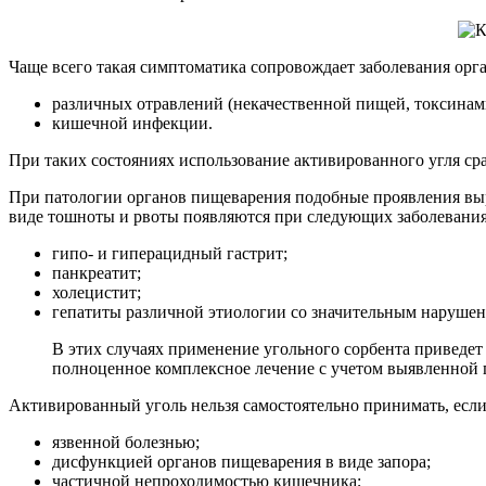
Чаще всего такая симптоматика сопровождает заболевания орг
различных отравлений (некачественной пищей, токсинами
кишечной инфекции.
При таких состояниях использование активированного угля ср
При патологии органов пищеварения подобные проявления выр
виде тошноты и рвоты появляются при следующих заболевания
гипо- и гиперацидный гастрит;
панкреатит;
холецистит;
гепатиты различной этиологии со значительным наруше
В этих случаях применение угольного сорбента приведет
полноценное комплексное лечение с учетом выявленной 
Активированный уголь нельзя самостоятельно принимать, есл
язвенной болезнью;
дисфункцией органов пищеварения в виде запора;
частичной непроходимостью кишечника;